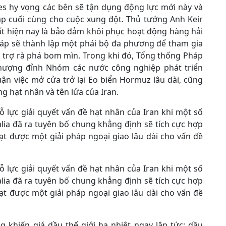
es hy vọng các bên sẽ tận dụng động lực mới này và
áp cuối cùng cho cuộc xung đột. Thủ tướng Anh Keir
t hiện nay là bảo đảm khôi phục hoạt động hàng hải
háp sẽ thành lập một phái bộ đa phương để tham gia
trợ rà phá bom mìn. Trong khi đó, Tổng thống Pháp
thượng đỉnh Nhóm các nước công nghiệp phát triển
uận việc mở cửa trở lại Eo biển Hormuz lâu dài, cũng
g hạt nhân và tên lửa của Iran.
 lực giải quyết vấn đề hạt nhân của Iran khi một số
lia đã ra tuyên bố chung khẳng định sẽ tích cực hợp
đạt được một giải pháp ngoại giao lâu dài cho vấn đề
 lực giải quyết vấn đề hạt nhân của Iran khi một số
lia đã ra tuyên bố chung khẳng định sẽ tích cực hợp
đạt được một giải pháp ngoại giao lâu dài cho vấn đề
g khiến giá dầu thế giới hạ nhiệt ngay lập tức: dầu