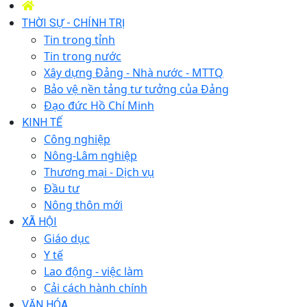
THỜI SỰ - CHÍNH TRỊ
Tin trong tỉnh
Tin trong nước
Xây dựng Đảng - Nhà nước - MTTQ
Bảo vệ nền tảng tư tưởng của Đảng
Đạo đức Hồ Chí Minh
KINH TẾ
Công nghiệp
Nông-Lâm nghiệp
Thương mại - Dịch vụ
Đầu tư
Nông thôn mới
XÃ HỘI
Giáo dục
Y tế
Lao động - việc làm
Cải cách hành chính
VĂN HÓA