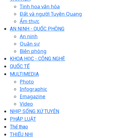
Tinh hoa văn hóa
Đất và người Tuyên Quang
Ẩm thực
AN NINH - QUỐC PHÒNG
An ninh
Quân sự
Biên phòng
KHOA HỌC - CÔNG NGHỆ
QUỐC TẾ
MULTIMEDIA
Photo
Infographic
Emagazine
Video
NHỊP SỐNG XỨ TUYÊN
PHÁP LUẬT
Thể thao
THIẾU NHI