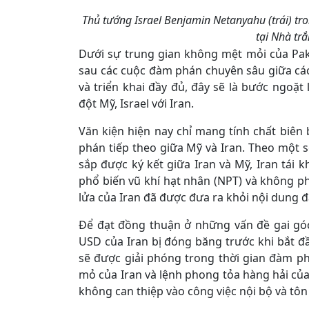
Thủ tướng Israel Benjamin Netanyahu (trái) t
tại Nhà tr
Dưới sự trung gian không mệt mỏi của Pakis
sau các cuộc đàm phán chuyên sâu giữa các
và triển khai đầy đủ, đây sẽ là bước ngoặt
đột Mỹ, Israel với Iran.
Văn kiện hiện nay chỉ mang tính chất biê
phán tiếp theo giữa Mỹ và Iran. Theo một s
sắp được ký kết giữa Iran và Mỹ, Iran tái
phổ biến vũ khí hạt nhân (NPT) và không phá
lửa của Iran đã được đưa ra khỏi nội dung 
Để đạt đồng thuận ở những vấn đề gai góc,
USD của Iran bị đóng băng trước khi bắt đ
sẽ được giải phóng trong thời gian đàm ph
mỏ của Iran và lệnh phong tỏa hàng hải c
không can thiệp vào công việc nội bộ và tôn