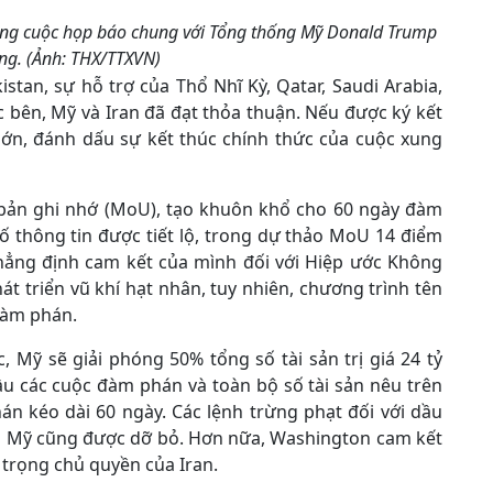
rong cuộc họp báo chung với Tổng thống Mỹ Donald Trump
ắng. (Ảnh: THX/TTXVN)
tan, sự hỗ trợ của Thổ Nhĩ Kỳ, Qatar, Saudi Arabia,
 bên, Mỹ và Iran đã đạt thỏa thuận. Nếu được ký kết
 lớn, đánh dấu sự kết thúc chính thức của cuộc xung
n bản ghi nhớ (MoU), tạo khuôn khổ cho 60 ngày đàm
ố thông tin được tiết lộ, trong dự thảo MoU 14 điểm
 khẳng định cam kết của mình đối với Hiệp ước Không
t triển vũ khí hạt nhân, tuy nhiên, chương trình tên
đàm phán.
 Mỹ sẽ giải phóng 50% tổng số tài sản trị giá 24 tỷ
ầu các cuộc đàm phán và toàn bộ số tài sản nêu trên
án kéo dài 60 ngày. Các lệnh trừng phạt đối với dầu
ủa Mỹ cũng được dỡ bỏ. Hơn nữa, Washington cam kết
 trọng chủ quyền của Iran.