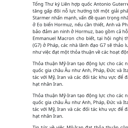
Tổng Thư ký Liên hợp quốc Antonio Guterr
tăng gấp đôi nỗ lực hướng tới một giải ph
Starmer nhấn mạnh, vấn đề quan trọng nhấ
ở Eo biển Hormuz, nếu cần thiết, Anh và P
bảo đảm an ninh ở Hormuz, bao gồm cả hỗ 
Emmanuel Macron cho biết, tại hội nghị 
(G7) ở Pháp, các nhà lãnh đạo G7 sẽ thảo l
như việc đạt một thỏa thuận về các hoạt độn
Thỏa thuận Mỹ-Iran tạo động lực cho các nỗ
quốc gia châu Âu như Anh, Pháp, Đức và Ita
tác với Mỹ, Iran và các đối tác khu vực để 
hạt nhân Iran.
Thỏa thuận Mỹ-Iran tạo động lực cho các nỗ
quốc gia châu Âu như Anh, Pháp, Đức và Ita
tác với Mỹ, Iran và các đối tác khu vực để 
hạt nhân Iran.
Tin tức về việc Mỹ-Iran đạt thỏa thuận cũn