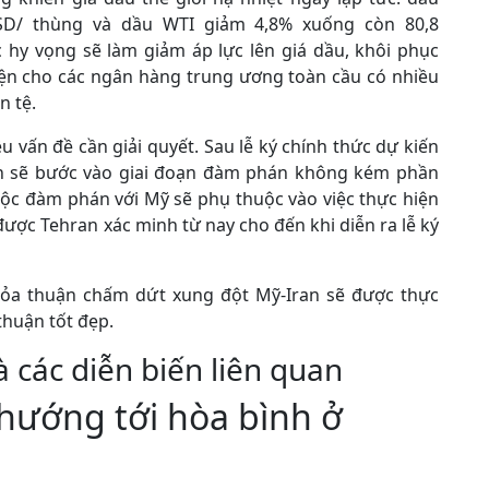
D/ thùng và dầu WTI giảm 4,8% xuống còn 80,8
hy vọng sẽ làm giảm áp lực lên giá dầu, khôi phục
kiện cho các ngân hàng trung ương toàn cầu có nhiều
n tệ.
u vấn đề cần giải quyết. Sau lễ ký chính thức dự kiến
 bên sẽ bước vào giai đoạn đàm phán không kém phần
uộc đàm phán với Mỹ sẽ phụ thuộc vào việc thực hiện
ược Tehran xác minh từ nay cho đến khi diễn ra lễ ký
hỏa thuận chấm dứt xung đột Mỹ-Iran sẽ được thực
thuận tốt đẹp.
à các diễn biến liên quan
hướng tới hòa bình ở