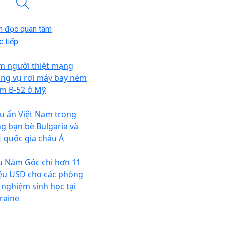
n đọc quan tâm
 tiếp
m người thiệt mạng
ong vụ rơi máy bay ném
m B-52 ở Mỹ
u ấn Việt Nam trong
ng bạn bè Bulgaria và
c quốc gia châu Á
u Năm Góc chi hơn 11
iệu USD cho các phòng
í nghiệm sinh học tại
raine