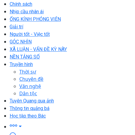
Chính sách
Nhịp cầu nhân ái
ỐNG KÍNH PHÓNG VIÊN
Giải trí
Người tốt - Việc tốt
GÓC NHÌN
XÃ LUẬN - VẤN ĐỀ KỲ NÀY
NỀN TẢNG SỐ
Truyền hình
Thời sự
Chuyên đề
Văn nghệ
Dân tộc
Tuyên Quang qua ảnh
Thông tin quảng bá
Học tập theo Bác