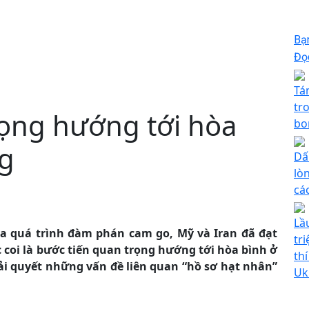
Bạ
Đọc
Tá
tr
rọng hướng tới hòa
bo
ng
Dấ
lò
cá
Lầ
ua quá trình đàm phán cam go, Mỹ và Iran đã đạt
tr
coi là bước tiến quan trọng hướng tới hòa bình ở
th
i quyết những vấn đề liên quan “hồ sơ hạt nhân”
Uk