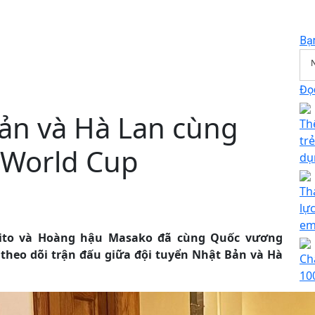
Bạ
Đọc
ản và Hà Lan cùng
Th
tr
u World Cup
dụ
Th
lự
e
uhito và Hoàng hậu Masako đã cùng Quốc vương
heo dõi trận đấu giữa đội tuyển Nhật Bản và Hà
Ch
10