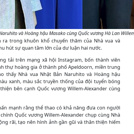
n Naruhito và Hoàng hậu Masako cùng Quốc vương Hà Lan Wille
n ra trong khuôn khổ chuyến thăm của Nhà vua và
hu hút sự quan tâm lớn của dư luận hai nước.
ng tải trên mạng xã hội Instagram, bốn thành viên
nh thự hoàng gia ở thành phố Apeldoorn, miền trung
o thấy Nhà vua Nhật Bản Naruhito và Hoàng hậu
màu xanh, màu sắc truyền thống của đội tuyển bóng
n thiện bên cạnh Quốc vương Willem-Alexander cùng
nhấn mạnh rằng thể thao có khả năng đưa con người
o chính Quốc vương Willem-Alexander chụp cùng Nhà
ng rãi, tạo nên hình ảnh gần gũi và thân thiện hiếm