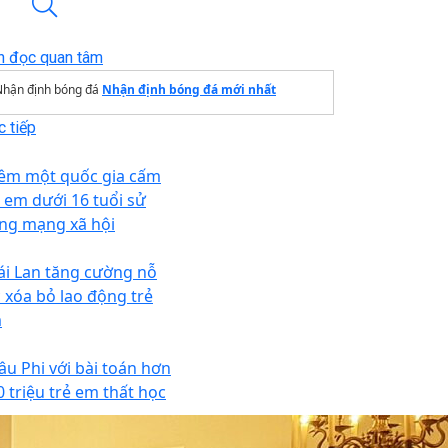
n đọc quan tâm
Nhận định bóng đá
Nhận định bóng đá mới nhất
 tiếp
êm một quốc gia cấm
ẻ em dưới 16 tuổi sử
ng mạng xã hội
ái Lan tăng cường nỗ
c xóa bỏ lao động trẻ
m
âu Phi với bài toán hơn
0 triệu trẻ em thất học