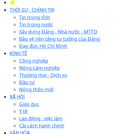
THỜI SỰ - CHÍNH TRỊ
Tin trong tỉnh
Tin trong nước
Xây dựng Đảng - Nhà nước - MTTQ
Bảo vệ nền tảng tư tưởng của Đảng
Đạo đức Hồ Chí Minh
KINH TẾ
Công nghiệp
Nông-Lâm nghiệp
Thương mại - Dịch vụ
Đầu tư
Nông thôn mới
XÃ HỘI
Giáo dục
Y tế
Lao động - việc làm
Cải cách hành chính
VĂN HÓA