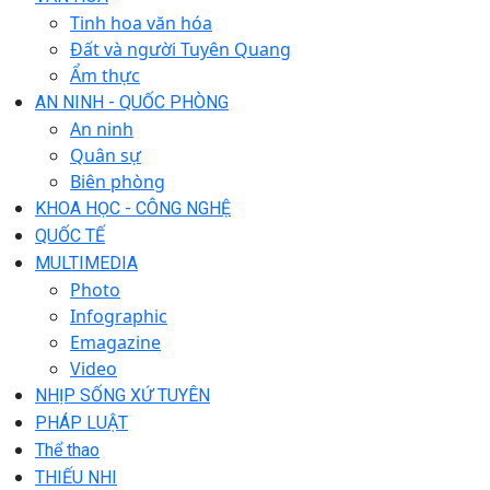
Tinh hoa văn hóa
Đất và người Tuyên Quang
Ẩm thực
AN NINH - QUỐC PHÒNG
An ninh
Quân sự
Biên phòng
KHOA HỌC - CÔNG NGHỆ
QUỐC TẾ
MULTIMEDIA
Photo
Infographic
Emagazine
Video
NHỊP SỐNG XỨ TUYÊN
PHÁP LUẬT
Thể thao
THIẾU NHI