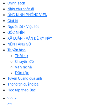
Chính sách
Nhịp cầu nhân ái
ỐNG KÍNH PHÓNG VIÊN
Giải trí
Người tốt - Việc tốt
GÓC NHÌN
XÃ LUẬN - VẤN ĐỀ KỲ NÀY
NỀN TẢNG SỐ
Truyền hình
Thời sự
Chuyên đề
Văn nghệ
Dân tộc
Tuyên Quang qua ảnh
Thông tin quảng bá
Học tập theo Bác