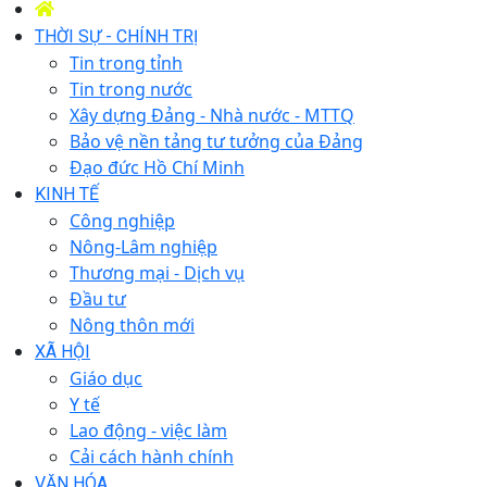
THỜI SỰ - CHÍNH TRỊ
Tin trong tỉnh
Tin trong nước
Xây dựng Đảng - Nhà nước - MTTQ
Bảo vệ nền tảng tư tưởng của Đảng
Đạo đức Hồ Chí Minh
KINH TẾ
Công nghiệp
Nông-Lâm nghiệp
Thương mại - Dịch vụ
Đầu tư
Nông thôn mới
XÃ HỘI
Giáo dục
Y tế
Lao động - việc làm
Cải cách hành chính
VĂN HÓA