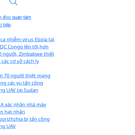
n đọc quan tâm
 tiếp
 ca nhiễm virus Ebola tại
DC Congo lên tới hơn
0 người, Zimbabwe thiết
 các cơ sở cách ly
n 70 người thiệt mạng
ong các vụ tấn công
ng UAV tại Sudan
EA xác nhận nhà máy
ện hạt nhân
porizhzhia bị tấn công
ng UAV