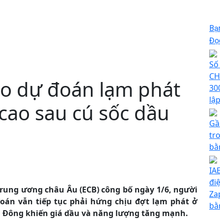
Bạ
Đọc
Số
CH
o dự đoán lạm phát
30
lập
 cao sau cú sốc dầu
Gầ
tr
bằ
IA
đi
rung ương châu Âu (ECB) công bố ngày 1/6, người
Za
án vẫn tiếp tục phải hứng chịu đợt ​​lạm phát ở
bằ
g Đông khiến giá dầu và năng lượng tăng mạnh.