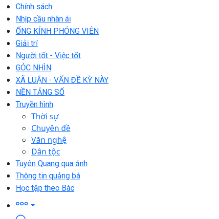
Chính sách
Nhịp cầu nhân ái
ỐNG KÍNH PHÓNG VIÊN
Giải trí
Người tốt - Việc tốt
GÓC NHÌN
XÃ LUẬN - VẤN ĐỀ KỲ NÀY
NỀN TẢNG SỐ
Truyền hình
Thời sự
Chuyên đề
Văn nghệ
Dân tộc
Tuyên Quang qua ảnh
Thông tin quảng bá
Học tập theo Bác