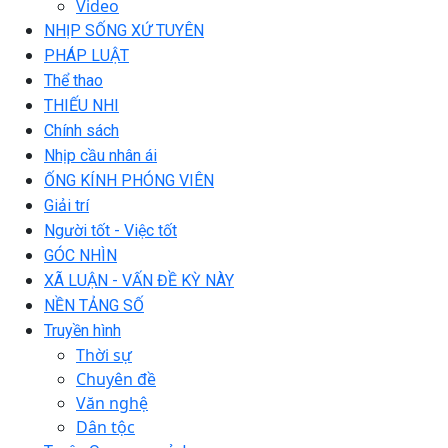
Video
NHỊP SỐNG XỨ TUYÊN
PHÁP LUẬT
Thể thao
THIẾU NHI
Chính sách
Nhịp cầu nhân ái
ỐNG KÍNH PHÓNG VIÊN
Giải trí
Người tốt - Việc tốt
GÓC NHÌN
XÃ LUẬN - VẤN ĐỀ KỲ NÀY
NỀN TẢNG SỐ
Truyền hình
Thời sự
Chuyên đề
Văn nghệ
Dân tộc