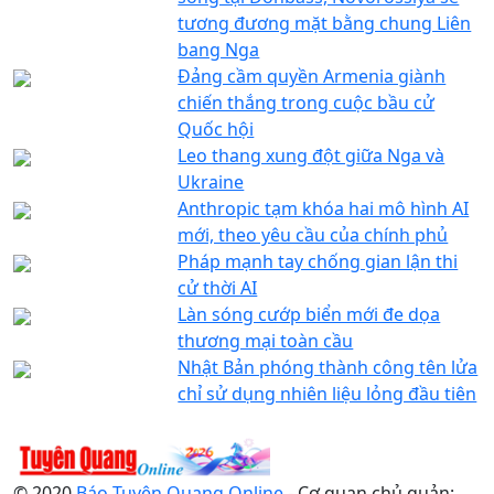
tương đương mặt bằng chung Liên
bang Nga
Đảng cầm quyền Armenia giành
chiến thắng trong cuộc bầu cử
Quốc hội
Leo thang xung đột giữa Nga và
Ukraine
Anthropic tạm khóa hai mô hình AI
mới, theo yêu cầu của chính phủ
Pháp mạnh tay chống gian lận thi
cử thời AI
Làn sóng cướp biển mới đe dọa
thương mại toàn cầu
Nhật Bản phóng thành công tên lửa
chỉ sử dụng nhiên liệu lỏng đầu tiên
© 2020
Báo Tuyên Quang Online
- Cơ quan chủ quản: