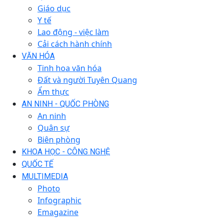
Giáo dục
Y tế
Lao động - việc làm
Cải cách hành chính
VĂN HÓA
Tinh hoa văn hóa
Đất và người Tuyên Quang
Ẩm thực
AN NINH - QUỐC PHÒNG
An ninh
Quân sự
Biên phòng
KHOA HỌC - CÔNG NGHỆ
QUỐC TẾ
MULTIMEDIA
Photo
Infographic
Emagazine