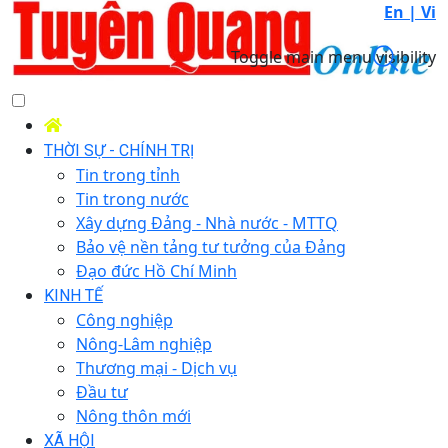
En |
Vi
Toggle main menu visibility
THỜI SỰ - CHÍNH TRỊ
Tin trong tỉnh
Tin trong nước
Xây dựng Đảng - Nhà nước - MTTQ
Bảo vệ nền tảng tư tưởng của Đảng
Đạo đức Hồ Chí Minh
KINH TẾ
Công nghiệp
Nông-Lâm nghiệp
Thương mại - Dịch vụ
Đầu tư
Nông thôn mới
XÃ HỘI