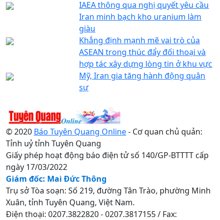
IAEA thông qua nghị quyết yêu cầu
Iran minh bạch kho uranium làm
giàu
Khẳng định mạnh mẽ vai trò của
ASEAN trong thúc đẩy đối thoại và
hợp tác xây dựng lòng tin ở khu vực
Mỹ, Iran gia tăng hành động quân
sự
© 2020
Báo Tuyên Quang Online
- Cơ quan chủ quản:
Tỉnh uỷ tỉnh Tuyên Quang
Giấy phép hoạt động báo điện tử số 140/GP-BTTTT cấp
ngày 17/03/2022
Giám đốc: Mai Đức Thông
Trụ sở Tòa soạn: Số 219, đường Tân Trào, phường Minh
Xuân, tỉnh Tuyên Quang, Việt Nam.
Điện thoại: 0207.3822820 - 0207.3817155 / Fax: