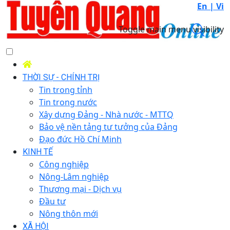
En |
Vi
Toggle main menu visibility
THỜI SỰ - CHÍNH TRỊ
Tin trong tỉnh
Tin trong nước
Xây dựng Đảng - Nhà nước - MTTQ
Bảo vệ nền tảng tư tưởng của Đảng
Đạo đức Hồ Chí Minh
KINH TẾ
Công nghiệp
Nông-Lâm nghiệp
Thương mại - Dịch vụ
Đầu tư
Nông thôn mới
XÃ HỘI