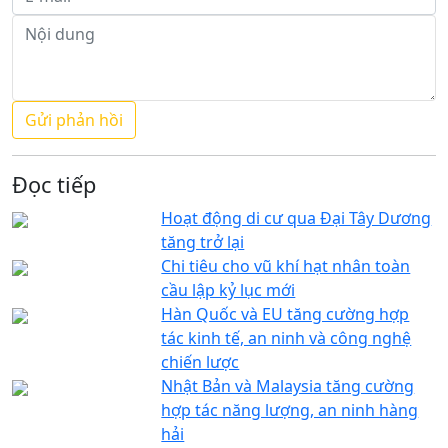
Đọc tiếp
Hoạt động di cư qua Đại Tây Dương
tăng trở lại
Chi tiêu cho vũ khí hạt nhân toàn
cầu lập kỷ lục mới
Hàn Quốc và EU tăng cường hợp
tác kinh tế, an ninh và công nghệ
chiến lược
Nhật Bản và Malaysia tăng cường
hợp tác năng lượng, an ninh hàng
hải