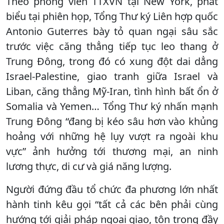
Theo phóng viên TTXVN tại New York, phát
biểu tại phiên họp, Tổng Thư ký Liên hợp quốc
Antonio Guterres bày tỏ quan ngại sâu sắc
trước việc căng thẳng tiếp tục leo thang ở
Trung Đông, trong đó có xung đột dai dẳng
Israel-Palestine, giao tranh giữa Israel và
Liban, căng thẳng Mỹ-Iran, tình hình bất ổn ở
Somalia và Yemen… Tổng Thư ký nhấn mạnh
Trung Đông “đang bị kéo sâu hơn vào khủng
hoảng với những hệ lụy vượt ra ngoài khu
vực” ảnh hưởng tới thương mại, an ninh
lương thực, di cư và giá năng lượng.
Người đứng đầu tổ chức đa phương lớn nhất
hành tinh kêu gọi “tất cả các bên phải cùng
hướng tới giải pháp ngoại giao, tôn trọng đầy