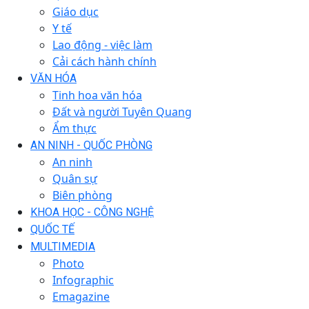
Giáo dục
Y tế
Lao động - việc làm
Cải cách hành chính
VĂN HÓA
Tinh hoa văn hóa
Đất và người Tuyên Quang
Ẩm thực
AN NINH - QUỐC PHÒNG
An ninh
Quân sự
Biên phòng
KHOA HỌC - CÔNG NGHỆ
QUỐC TẾ
MULTIMEDIA
Photo
Infographic
Emagazine