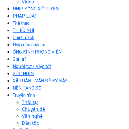
Video
NHỊP SỐNG XỨ TUYÊN
PHÁP LUẬT
Thể thao
THIẾU NHI
Chính sách
Nhịp cầu nhân ái
ỐNG KÍNH PHÓNG VIÊN
Giải trí
Người tốt - Việc tốt
GÓC NHÌN
XÃ LUẬN - VẤN ĐỀ KỲ NÀY
NỀN TẢNG SỐ
Truyền hình
Thời sự
Chuyên đề
Văn nghệ
Dân tộc