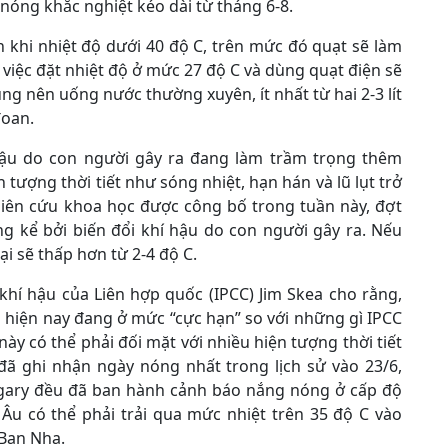
nóng khắc nghiệt kéo dài từ tháng 6-8.
khi nhiệt độ dưới 40 độ C, trên mức đó quạt sẽ làm
 việc đặt nhiệt độ ở mức 27 độ C và dùng quạt điện sẽ
g nên uống nước thường xuyên, ít nhất từ hai 2-3 lít
đoan.
hậu do con người gây ra đang làm trầm trọng thêm
tượng thời tiết như sóng nhiệt, hạn hán và lũ lụt trở
iên cứu khoa học được công bố trong tuần này, đợt
g kể bởi biến đổi khí hậu do con người gây ra. Nếu
ại sẽ thấp hơn từ 2-4 độ C.
 khí hậu của Liên hợp quốc (IPCC) Jim Skea cho rằng,
Âu hiện nay đang ở mức “cực hạn” so với những gì IPCC
ày có thể phải đối mặt với nhiều hiện tượng thời tiết
đã ghi nhận ngày nóng nhất trong lịch sử vào 23/6,
ngary đều đã ban hành cảnh báo nắng nóng ở cấp độ
 Âu có thể phải trải qua mức nhiệt trên 35 độ C vào
 Ban Nha.