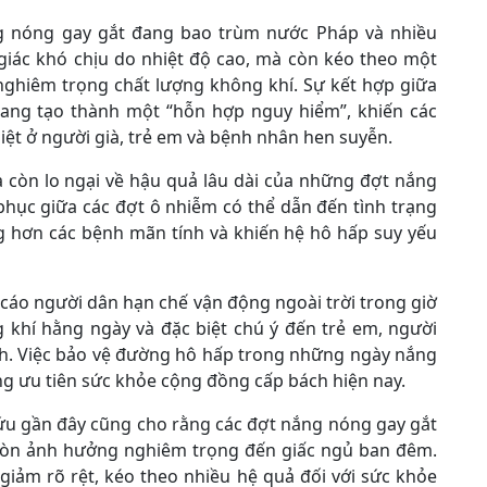
ng nóng gay gắt đang bao trùm nước Pháp và nhiều
giác khó chịu do nhiệt độ cao, mà còn kéo theo một
nghiêm trọng chất lượng không khí. Sự kết hợp giữa
ang tạo thành một “hỗn hợp nguy hiểm”, khiến các
ệt ở người già, trẻ em và bệnh nhân hen suyễn.
a còn lo ngại về hậu quả lâu dài của những đợt nắng
i phục giữa các đợt ô nhiễm có thể dẫn đến tình trạng
ọng hơn các bệnh mãn tính và khiến hệ hô hấp suy yếu
 cáo người dân hạn chế vận động ngoài trời trong giờ
g khí hằng ngày và đặc biệt chú ý đến trẻ em, người
nh. Việc bảo vệ đường hô hấp trong những ngày nắng
 ưu tiên sức khỏe cộng đồng cấp bách hiện nay.
ứu gần đây cũng cho rằng các đợt nắng nóng gay gắt
 còn ảnh hưởng nghiêm trọng đến giấc ngủ ban đêm.
 giảm rõ rệt, kéo theo nhiều hệ quả đối với sức khỏe