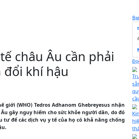
Bạ
đ
K
tế châu Âu cần phải
Đọc
 đổi khí hậu
Tr
sẵ
qu
cầ
thế giới (WHO) Tedros Adhanom Ghebreyesus nhận
Âu gây nguy hiểm cho sức khỏe người dân, do đó
Ki
u tư để các dịch vụ y tế của họ có khả năng chống
hi
ậu.
th