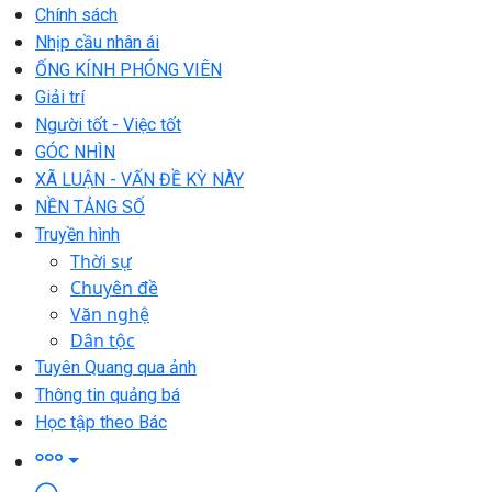
Chính sách
Nhịp cầu nhân ái
ỐNG KÍNH PHÓNG VIÊN
Giải trí
Người tốt - Việc tốt
GÓC NHÌN
XÃ LUẬN - VẤN ĐỀ KỲ NÀY
NỀN TẢNG SỐ
Truyền hình
Thời sự
Chuyên đề
Văn nghệ
Dân tộc
Tuyên Quang qua ảnh
Thông tin quảng bá
Học tập theo Bác