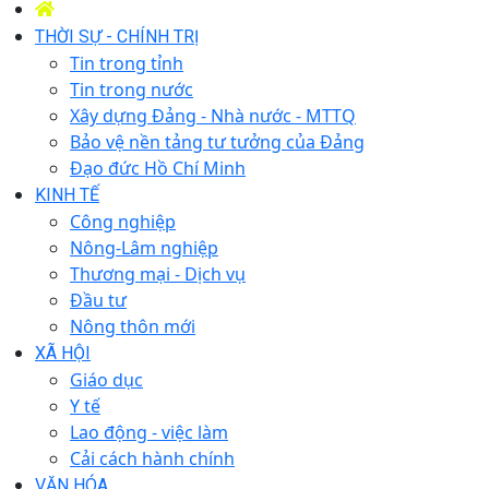
THỜI SỰ - CHÍNH TRỊ
Tin trong tỉnh
Tin trong nước
Xây dựng Đảng - Nhà nước - MTTQ
Bảo vệ nền tảng tư tưởng của Đảng
Đạo đức Hồ Chí Minh
KINH TẾ
Công nghiệp
Nông-Lâm nghiệp
Thương mại - Dịch vụ
Đầu tư
Nông thôn mới
XÃ HỘI
Giáo dục
Y tế
Lao động - việc làm
Cải cách hành chính
VĂN HÓA