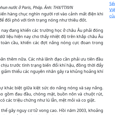
Sế
phun nước ở Paris, Pháp. Ảnh: THX/TTXVN
Vi
iến hàng chục nghìn người rơi vào cảnh mất điện khi
củ
ể đối phó với tình trạng nóng như thiêu đốt.
 nay đang khiến các trường học ở châu Âu phải đóng
dữ liệu hiện nay cho thấy nhiệt độ trên khắp châu Âu
 toàn cầu, khiến các đợt nắng nóng cực đoan trong
ãn thêm nữa. Các nhà lãnh đạo cần phải ưu tiên đầu
chịu trước tình trạng biến đổi khí hậu, đồng thời đẩy
 giảm thiểu các nguyên nhân gây ra khủng hoảng khí
 khác biệt giữa kiệt sức do nắng nóng và say nắng.
ao gồm đau đầu, chóng mặt, buồn nôn và chuột rút,
có các triệu chứng như lú lẫn, mệt mỏi và co giật.
thể gây nguy cơ tử vong cao. Hồi năm 2003, khoảng