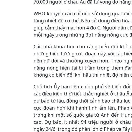
70.000 người ở châu Âu đã tử vong do nắng 
WHO khuyến cáo chỉ nên sử dụng quạt điện 
tăng nhiệt độ cơ thể. Nếu sử dụng điều hòa,
giúp cảm thấy mát hơn 4 độ C. Người dân cũn
mỗi ngày trong những đợt nắng nóng cực 
Các nhà khoa học cho rằng biến đổi khí 
những hiện tượng cực đoan này, với các hiện 
nên dữ dội và thường xuyên hơn. Theo ngh
nắng nóng hiện tại bị trầm trọng thêm đán
không có biến đổi khí hậu thì nhiệt độ hiện t
Chủ tịch Ủy ban liên chính phủ về biến đổi
các điều kiện thời tiết khắc nghiệt ở châu 
dự báo từ lâu, đồng thời cảnh báo châu lục n
cực đoan hơn khi hành tinh ấm lên. Pháp 
trong khi một số quốc gia từ Anh đến Hu
cao. Dự báo, ít nhất 94 triệu người ở châu
ngày 24/6, trong đó phần lớn ở Pháp và Tây