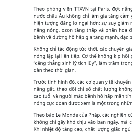
Theo phóng viên TTXVN tại Paris, đợt nắ
nước châu Âu không chỉ làm gia tăng cảm 
hiện tượng đáng lo ngại hơn: sự suy giảm 
nắng nóng, ozon tầng thấp và phấn hoa đ
bệnh về đường hô hấp gia tăng mạnh, đặc bi
Không chỉ tác động tức thời, các chuyên gi
nóng lặp lại liên tiếp. Cơ thể không kịp hồ
“căng thẳng sinh lý tích lũy”, làm trầm tr
dần theo thời gian.
Trước tình hình đó, các cơ quan y tế khuyến
nắng gắt, theo dõi chỉ số chất lượng khôn
cao tuổi và người mắc bệnh hô hấp mãn tí
nóng cực đoan được xem là một trong những
Theo báo Le Monde của Pháp, các nghiên c
không chỉ gây khó chịu vào ban ngày, mà
Khi nhiệt độ tăng cao, chất lượng giấc ngủ