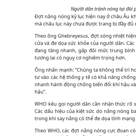
Người dân tránh nóng tại đài 
Đợt nắng nóng kỷ lục hiện nay ở châu Âu kh
mà châu lục này chưa được trang bị đầy đủ đ
Theo ông Ghebreyesus, đợt sóng nhiệt hiện
cửa và đe dọa sức khỏe của người dân. Các 
đang tăng nhanh, gấp đôi mức trung bình
tương lai có nguy cơ nghiêm trọng hơn.
Ông nhấn mạnh: “Chúng ta không thể trì ho
tư vào các hệ thống y tế có khả năng chống 
nhanh hành động chống biến đổi khí hậu và
hậu”.
WHO kêu gọi người dân cần nhận thức rõ sự
Các dấu hiệu của kiệt sức do nắng nóng b
trong khi say nắng có thể đe dọa tính mạng 
Theo WHO, các đợt nắng nóng cực đoan có 