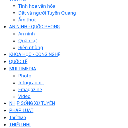
Tinh hoa văn hóa
Đất và người Tuyên Quang
Ẩm thực
AN NINH - QUỐC PHÒNG
An ninh
Quân sự
Biên phòng
KHOA HỌC - CÔNG NGHỆ
QUỐC TẾ
MULTIMEDIA
Photo
Infographic
Emagazine
Video
NHỊP SỐNG XỨ TUYÊN
PHÁP LUẬT
Thể thao
THIẾU NHI