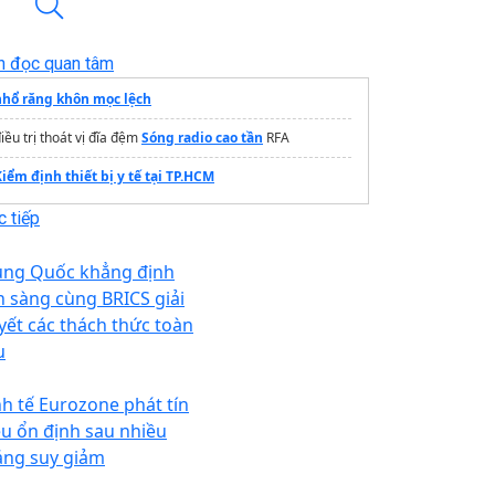
n đọc quan tâm
nhổ răng khôn mọc lệch
iều trị thoát vị đĩa đệm
Sóng radio cao tần
RFA
iểm định thiết bị y tế tại TP.HCM
 tiếp
ung Quốc khẳng định
n sàng cùng BRICS giải
yết các thách thức toàn
u
nh tế Eurozone phát tín
ệu ổn định sau nhiều
áng suy giảm