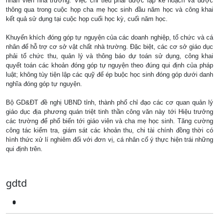
nhân viên nhà trường. Việc chi tiêu phải được lập kế hoạch và được
thông qua trong cuộc họp cha mẹ học sinh đầu năm học và công khai
kết quả sử dụng tại cuộc họp cuối học kỳ, cuối năm học.
Khuyến khích đóng góp tự nguyện của các doanh nghiệp, tổ chức và cá
nhân để hỗ trợ cơ sở vật chất nhà trường. Đặc biệt, các cơ sở giáo dục
phải tổ chức thu, quản lý và thông báo dự toán sử dụng, công khai
quyết toán các khoản đóng góp tự nguyện theo đúng qui định của pháp
luật; không tùy tiện lập các quỹ để ép buộc học sinh đóng góp dưới danh
nghĩa đóng góp tự nguyện.
Bộ GD&ĐT đề nghị UBND tỉnh, thành phố chỉ đạo các cơ quan quản lý
giáo dục địa phương quán triệt tinh thần công văn này tới Hiệu trưởng
các trường để phổ biến tới giáo viên và cha mẹ học sinh. Tăng cường
công tác kiểm tra, giám sát các khoản thu, chi tài chính đồng thời có
hình thức xử lí nghiêm đối với đơn vị, cá nhân cố ý thực hiện trái những
qui định trên.
gdtd