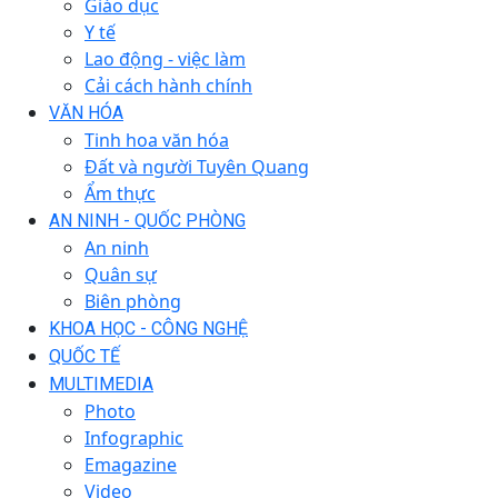
Giáo dục
Y tế
Lao động - việc làm
Cải cách hành chính
VĂN HÓA
Tinh hoa văn hóa
Đất và người Tuyên Quang
Ẩm thực
AN NINH - QUỐC PHÒNG
An ninh
Quân sự
Biên phòng
KHOA HỌC - CÔNG NGHỆ
QUỐC TẾ
MULTIMEDIA
Photo
Infographic
Emagazine
Video