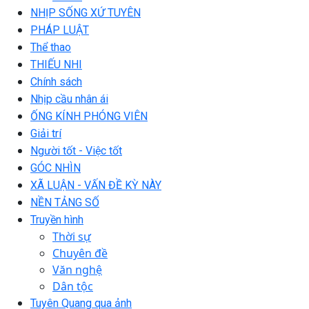
NHỊP SỐNG XỨ TUYÊN
PHÁP LUẬT
Thể thao
THIẾU NHI
Chính sách
Nhịp cầu nhân ái
ỐNG KÍNH PHÓNG VIÊN
Giải trí
Người tốt - Việc tốt
GÓC NHÌN
XÃ LUẬN - VẤN ĐỀ KỲ NÀY
NỀN TẢNG SỐ
Truyền hình
Thời sự
Chuyên đề
Văn nghệ
Dân tộc
Tuyên Quang qua ảnh