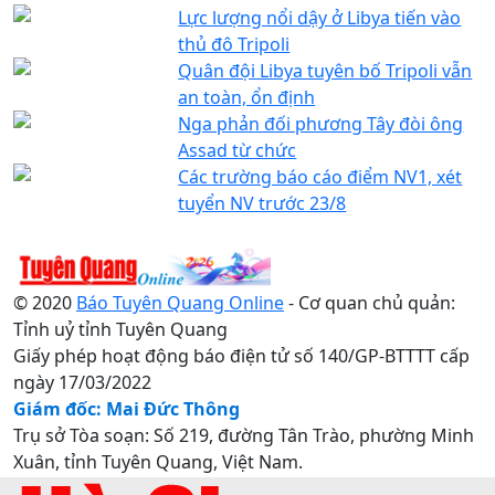
Lực lượng nổi dậy ở Libya tiến vào
thủ đô Tripoli
Quân đội Libya tuyên bố Tripoli vẫn
an toàn, ổn định
Nga phản đối phương Tây đòi ông
Assad từ chức
Các trường báo cáo điểm NV1, xét
tuyển NV trước 23/8
© 2020
Báo Tuyên Quang Online
- Cơ quan chủ quản:
Tỉnh uỷ tỉnh Tuyên Quang
Giấy phép hoạt động báo điện tử số 140/GP-BTTTT cấp
ngày 17/03/2022
Giám đốc: Mai Đức Thông
Trụ sở Tòa soạn: Số 219, đường Tân Trào, phường Minh
Xuân, tỉnh Tuyên Quang, Việt Nam.
Điện thoại: 0207.3822820 - 0207.3817155 / Fax: