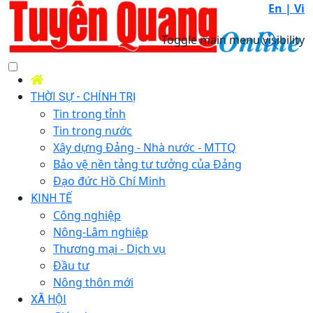
En |
Vi
Toggle main menu visibility
THỜI SỰ - CHÍNH TRỊ
Tin trong tỉnh
Tin trong nước
Xây dựng Đảng - Nhà nước - MTTQ
Bảo vệ nền tảng tư tưởng của Đảng
Đạo đức Hồ Chí Minh
KINH TẾ
Công nghiệp
Nông-Lâm nghiệp
Thương mại - Dịch vụ
Đầu tư
Nông thôn mới
XÃ HỘI