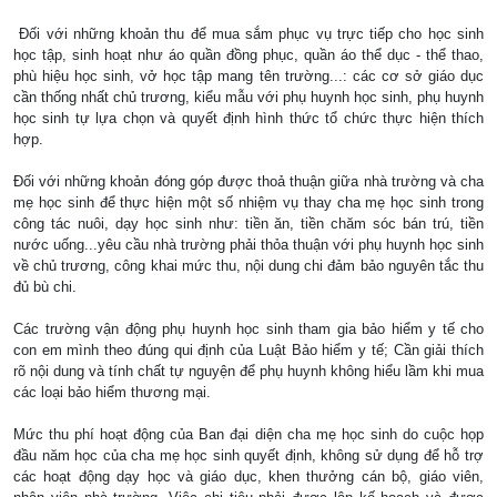
Đối với những khoản thu để mua sắm phục vụ trực tiếp cho học sinh
học tập, sinh hoạt như áo quần đồng phục, quần áo thể dục - thể thao,
phù hiệu học sinh, vở học tập mang tên trường...: các cơ sở giáo dục
cần thống nhất chủ trương, kiểu mẫu với phụ huynh học sinh, phụ huynh
học sinh tự lựa chọn và quyết định hình thức tổ chức thực hiện thích
hợp.
Đối với những khoản đóng góp được thoả thuận giữa nhà trường và cha
mẹ học sinh để thực hiện một số nhiệm vụ thay cha mẹ học sinh trong
công tác nuôi, dạy học sinh như: tiền ăn, tiền chăm sóc bán trú, tiền
nước uống...yêu cầu nhà trường phải thỏa thuận với phụ huynh học sinh
về chủ trương, công khai mức thu, nội dung chi đảm bảo nguyên tắc thu
đủ bù chi.
Các trường vận động phụ huynh học sinh tham gia bảo hiểm y tế cho
con em mình theo đúng qui định của Luật Bảo hiểm y tế; Cần giải thích
rõ nội dung và tính chất tự nguyện để phụ huynh không hiểu lầm khi mua
các loại bảo hiểm thương mại.
Mức thu phí hoạt động của Ban đại diện cha mẹ học sinh do cuộc họp
đầu năm học của cha mẹ học sinh quyết định, không sử dụng để hỗ trợ
các hoạt động dạy học và giáo dục, khen thưởng cán bộ, giáo viên,