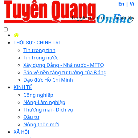
En |
Vi
Toggle main menu visibility
THỜI SỰ - CHÍNH TRỊ
Tin trong tỉnh
Tin trong nước
Xây dựng Đảng - Nhà nước - MTTQ
Bảo vệ nền tảng tư tưởng của Đảng
Đạo đức Hồ Chí Minh
KINH TẾ
Công nghiệp
Nông-Lâm nghiệp
Thương mại - Dịch vụ
Đầu tư
Nông thôn mới
XÃ HỘI