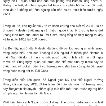
Ngày 20/11, quan chức cấp cao của phong trào Hamas, ông Ezzat al-
Rishq cho biết, do chính quyền Tel Aviv chưa phản hồi lại các đề xuất,
theo đó sẽ không có lệnh ngừng bắn nào được thực hiện trước ngày
21/11.
Trong khi đó, các nguồn tin y tế và nhân chứng cho biết tối 20/11, đã có
8 người Palestin thiệt mạng và nhiều người khác bị thương trong đợt
không kích mới của Israel tại Dải Gaza, nâng tổng số thiệt mạng tại đây
kể từ ngày 14/11 lên 130 người.
Tại Bờ Tây, người dân Palestin đã đụng độ với lực lượng an ninh Israel,
trong cuộc biểu tình của khoảng 5.000 người ở thành phố Hebron ở
miền Nam để đòi trả thù cho một người biểu tình bị sát hại một ngày
trước đó. Cùng ngày, quân đội Israel cho biết một binh sỹ nước này đã
thiệt mạng vì rocket. Đây là vụ thương vong đầu tiên của quân đội Israel
trong cuộc xung đột tại Dải Gaza.
Trong diễn biến liên quan, Bộ Ngoại giao Mỹ cho biết Ngoại trưởng
Hillary Clinton ngày 20/11 đã tới Israel để thảo luận với Thủ tướng nước
này Benjamin Netanyahu nhằm giúp xúc tiến một thỏa thuận ngừng bắn
với phong trào Hamas tại Dải Gaza.
Phát biểu bên cạnh Ngoại trưởng Hillary, Thủ tướng Netanyahu cho biết