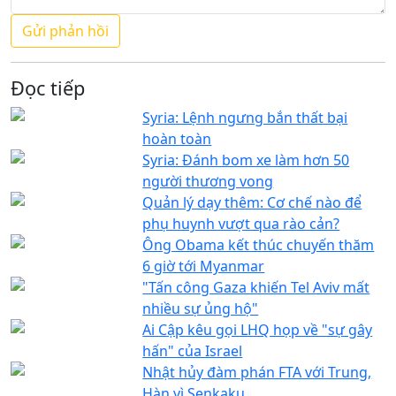
Đọc tiếp
Syria: Lệnh ngưng bắn thất bại
hoàn toàn
Syria: Đánh bom xe làm hơn 50
người thương vong
Quản lý dạy thêm: Cơ chế nào để
phụ huynh vượt qua rào cản?
Ông Obama kết thúc chuyến thăm
6 giờ tới Myanmar
"Tấn công Gaza khiến Tel Aviv mất
nhiều sự ủng hộ"
Ai Cập kêu gọi LHQ họp về "sự gây
hấn" của Israel
Nhật hủy đàm phán FTA với Trung,
Hàn vì Senkaku