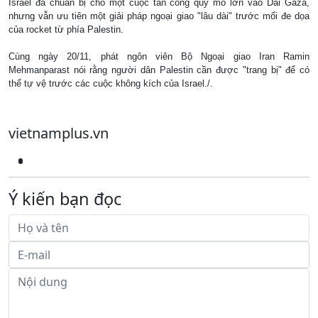
Israel đã chuẩn bị cho một cuộc tấn công quy mô lớn vào Dải Gaza,
nhưng vẫn ưu tiên một giải pháp ngoại giao "lâu dài" trước mối đe dọa
của rocket từ phía Palestin.
Cùng ngày 20/11, phát ngôn viên Bộ Ngoại giao Iran Ramin
Mehmanparast nói rằng người dân Palestin cần được "trang bị" để có
thể tự vệ trước các cuộc không kích của Israel./.
vietnamplus.vn
Ý kiến bạn đọc