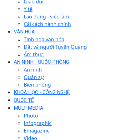
Giáo dục
Y tế
Lao động - việc làm
Cải cách hành chính
VĂN HÓA
Tinh hoa văn hóa
Đất và người Tuyên Quang
Ẩm thực
AN NINH - QUỐC PHÒNG
An ninh
Quân sự
Biên phòng
KHOA HỌC - CÔNG NGHỆ
QUỐC TẾ
MULTIMEDIA
Photo
Infographic
Emagazine
Video