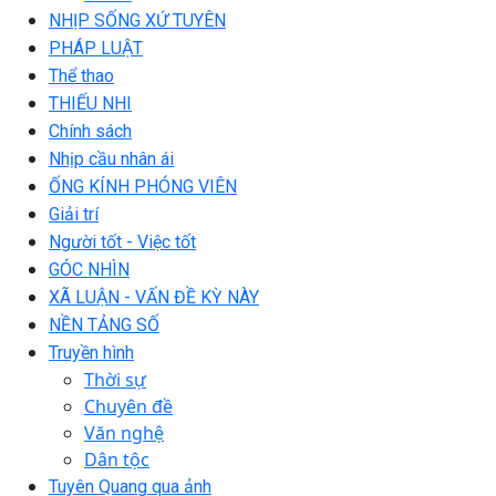
NHỊP SỐNG XỨ TUYÊN
PHÁP LUẬT
Thể thao
THIẾU NHI
Chính sách
Nhịp cầu nhân ái
ỐNG KÍNH PHÓNG VIÊN
Giải trí
Người tốt - Việc tốt
GÓC NHÌN
XÃ LUẬN - VẤN ĐỀ KỲ NÀY
NỀN TẢNG SỐ
Truyền hình
Thời sự
Chuyên đề
Văn nghệ
Dân tộc
Tuyên Quang qua ảnh