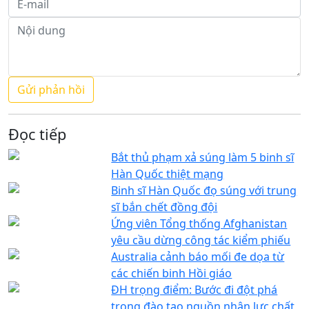
Đọc tiếp
Bắt thủ phạm xả súng làm 5 binh sĩ
Hàn Quốc thiệt mạng
Binh sĩ Hàn Quốc đọ súng với trung
sĩ bắn chết đồng đội
Ứng viên Tổng thống Afghanistan
yêu cầu dừng công tác kiểm phiếu
Australia cảnh báo mối đe dọa từ
các chiến binh Hồi giáo
ĐH trọng điểm: Bước đi đột phá
trong đào tạo nguồn nhân lực chất