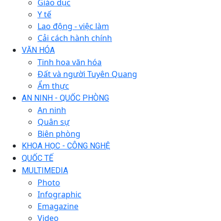
Giáo dục
Y tế
Lao động - việc làm
Cải cách hành chính
VĂN HÓA
Tinh hoa văn hóa
Đất và người Tuyên Quang
Ẩm thực
AN NINH - QUỐC PHÒNG
An ninh
Quân sự
Biên phòng
KHOA HỌC - CÔNG NGHỆ
QUỐC TẾ
MULTIMEDIA
Photo
Infographic
Emagazine
Video