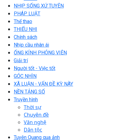
NHỊP SỐNG XỨ TUYÊN
PHÁP LUẬT
Thể thao
THIẾU NHI
Chính sách
Nhịp cầu nhân ái
ỐNG KÍNH PHÓNG VIÊN
Giải trí
Người tốt - Việc tốt
GÓC NHÌN
XÃ LUẬN - VẤN ĐỀ KỲ NÀY
NỀN TẢNG SỐ
Truyền hình
Thời sự
Chuyên đề
Văn nghệ
Dân tộc
Tuyên Quang qua ảnh