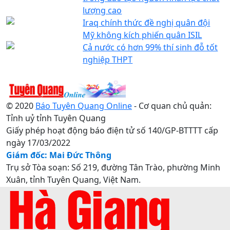
lượng cao
Iraq chính thức đề nghị quân đội
Mỹ không kích phiến quân ISIL
Cả nước có hơn 99% thí sinh đỗ tốt
nghiệp THPT
© 2020
Báo Tuyên Quang Online
- Cơ quan chủ quản:
Tỉnh uỷ tỉnh Tuyên Quang
Giấy phép hoạt động báo điện tử số 140/GP-BTTTT cấp
ngày 17/03/2022
Giám đốc: Mai Đức Thông
Trụ sở Tòa soạn: Số 219, đường Tân Trào, phường Minh
Xuân, tỉnh Tuyên Quang, Việt Nam.
Điện thoại: 0207.3822820 - 0207.3817155 / Fax:
0207.3822821 - Email:
baotuyenquang.com.vn@gmail.com