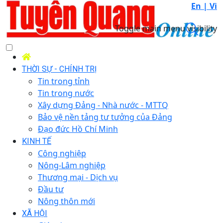
En |
Vi
Toggle main menu visibility
THỜI SỰ - CHÍNH TRỊ
Tin trong tỉnh
Tin trong nước
Xây dựng Đảng - Nhà nước - MTTQ
Bảo vệ nền tảng tư tưởng của Đảng
Đạo đức Hồ Chí Minh
KINH TẾ
Công nghiệp
Nông-Lâm nghiệp
Thương mại - Dịch vụ
Đầu tư
Nông thôn mới
XÃ HỘI