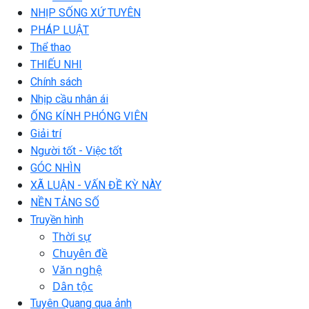
NHỊP SỐNG XỨ TUYÊN
PHÁP LUẬT
Thể thao
THIẾU NHI
Chính sách
Nhịp cầu nhân ái
ỐNG KÍNH PHÓNG VIÊN
Giải trí
Người tốt - Việc tốt
GÓC NHÌN
XÃ LUẬN - VẤN ĐỀ KỲ NÀY
NỀN TẢNG SỐ
Truyền hình
Thời sự
Chuyên đề
Văn nghệ
Dân tộc
Tuyên Quang qua ảnh