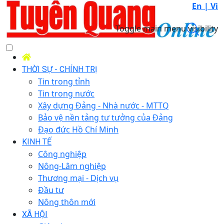
En |
Vi
Toggle main menu visibility
THỜI SỰ - CHÍNH TRỊ
Tin trong tỉnh
Tin trong nước
Xây dựng Đảng - Nhà nước - MTTQ
Bảo vệ nền tảng tư tưởng của Đảng
Đạo đức Hồ Chí Minh
KINH TẾ
Công nghiệp
Nông-Lâm nghiệp
Thương mại - Dịch vụ
Đầu tư
Nông thôn mới
XÃ HỘI