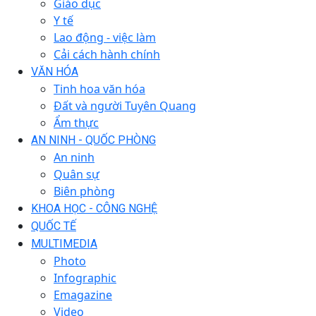
Giáo dục
Y tế
Lao động - việc làm
Cải cách hành chính
VĂN HÓA
Tinh hoa văn hóa
Đất và người Tuyên Quang
Ẩm thực
AN NINH - QUỐC PHÒNG
An ninh
Quân sự
Biên phòng
KHOA HỌC - CÔNG NGHỆ
QUỐC TẾ
MULTIMEDIA
Photo
Infographic
Emagazine
Video