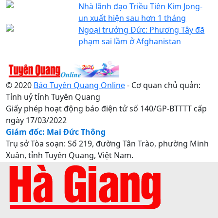
Nhà lãnh đạo Triều Tiên Kim Jong-
un xuất hiện sau hơn 1 tháng
Ngoại trưởng Đức: Phương Tây đã
phạm sai lầm ở Afghanistan
© 2020
Báo Tuyên Quang Online
- Cơ quan chủ quản:
Tỉnh uỷ tỉnh Tuyên Quang
Giấy phép hoạt động báo điện tử số 140/GP-BTTTT cấp
ngày 17/03/2022
Giám đốc: Mai Đức Thông
Trụ sở Tòa soạn: Số 219, đường Tân Trào, phường Minh
Xuân, tỉnh Tuyên Quang, Việt Nam.
Điện thoại: 0207.3822820 - 0207.3817155 / Fax:
0207.3822821 - Email:
baotuyenquang.com.vn@gmail.com