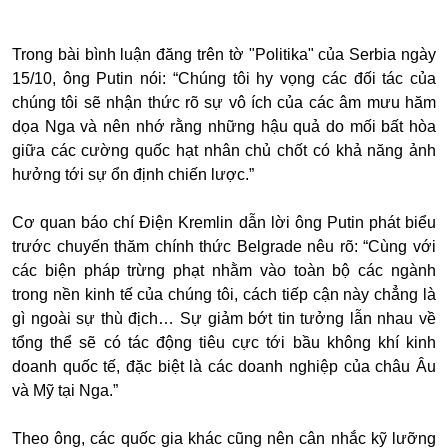
Trong bài bình luận đăng trên tờ "Politika" của Serbia ngày
15/10, ông Putin nói: “Chúng tôi hy vọng các đối tác của
chúng tôi sẽ nhận thức rõ sự vô ích của các âm mưu hăm
dọa Nga và nên nhớ rằng những hậu quả do mối bất hòa
giữa các cường quốc hạt nhân chủ chốt có khả năng ảnh
hưởng tới sự ổn định chiến lược.”
Cơ quan báo chí Điện Kremlin dẫn lời ông Putin phát biểu
trước chuyến thăm chính thức Belgrade nêu rõ: “Cùng với
các biện pháp trừng phạt nhằm vào toàn bộ các ngành
trong nền kinh tế của chúng tôi, cách tiếp cận này chẳng là
gì ngoài sự thù địch… Sự giảm bớt tin tưởng lẫn nhau về
tổng thể sẽ có tác động tiêu cực tới bầu không khí kinh
doanh quốc tế, đặc biệt là các doanh nghiệp của châu Âu
và Mỹ tại Nga.”
Theo ông, các quốc gia khác cũng nên cân nhắc kỹ lưỡng