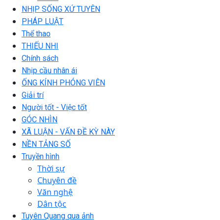
NHỊP SỐNG XỨ TUYÊN
PHÁP LUẬT
Thể thao
THIẾU NHI
Chính sách
Nhịp cầu nhân ái
ỐNG KÍNH PHÓNG VIÊN
Giải trí
Người tốt - Việc tốt
GÓC NHÌN
XÃ LUẬN - VẤN ĐỀ KỲ NÀY
NỀN TẢNG SỐ
Truyền hình
Thời sự
Chuyên đề
Văn nghệ
Dân tộc
Tuyên Quang qua ảnh