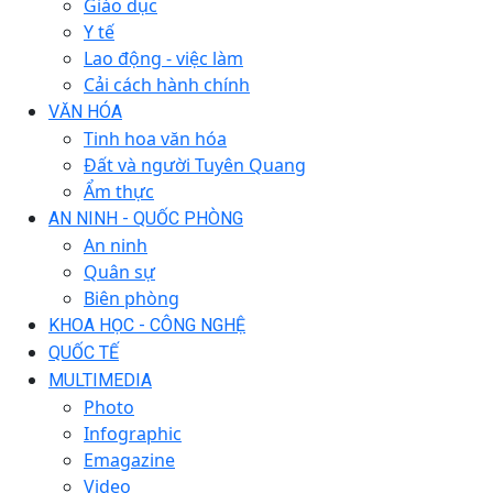
Giáo dục
Y tế
Lao động - việc làm
Cải cách hành chính
VĂN HÓA
Tinh hoa văn hóa
Đất và người Tuyên Quang
Ẩm thực
AN NINH - QUỐC PHÒNG
An ninh
Quân sự
Biên phòng
KHOA HỌC - CÔNG NGHỆ
QUỐC TẾ
MULTIMEDIA
Photo
Infographic
Emagazine
Video