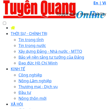
En |
Vi
Toggle main menu visibility
THỜI SỰ - CHÍNH TRỊ
Tin trong tỉnh
Tin trong nước
Xây dựng Đảng - Nhà nước - MTTQ
Bảo vệ nền tảng tư tưởng của Đảng
Đạo đức Hồ Chí Minh
KINH TẾ
Công nghiệp
Nông-Lâm nghiệp
Thương mại - Dịch vụ
Đầu tư
Nông thôn mới
XÃ HỘI