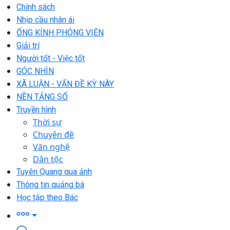
Chính sách
Nhịp cầu nhân ái
ỐNG KÍNH PHÓNG VIÊN
Giải trí
Người tốt - Việc tốt
GÓC NHÌN
XÃ LUẬN - VẤN ĐỀ KỲ NÀY
NỀN TẢNG SỐ
Truyền hình
Thời sự
Chuyên đề
Văn nghệ
Dân tộc
Tuyên Quang qua ảnh
Thông tin quảng bá
Học tập theo Bác