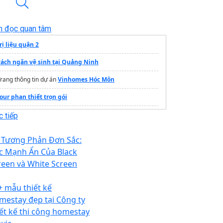
n đọc quan tâm
rị liệu quận 2
vách ngăn vệ sinh tại Quảng Ninh
rang thông tin dự án
Vinhomes Hóc Môn
our phan thiết trọn gói
giá vé máy bay sài gòn quảng ngãi
 tiếp
Dalat Wonder Resort
 Tương Phản Đơn Sắc:
bồn rửa chén
c Mạnh Ẩn Của Black
reen và White Screen
+ mẫu thiết kế
mestay đẹp tại Công ty
iết kế thi công homestay