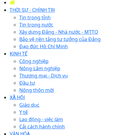
THỜI SỰ - CHÍNH TRỊ
Tin trong tỉnh
Tin trong nước
Xây dựng Đảng - Nhà nước - MTTQ
Bảo vệ nền tảng tư tưởng của Đảng
Đạo đức Hồ Chí Minh
KINH TẾ
Công nghiệp
Nông-Lâm nghiệp
Thương mại - Dịch vụ
Đầu tư
Nông thôn mới
XÃ HỘI
Giáo dục
Y tế
Lao động - việc làm
Cải cách hành chính
VĂN HÓA