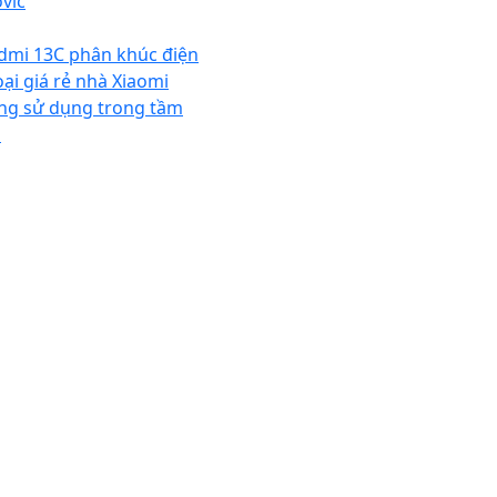
vic
dmi 13C phân khúc điện
oại giá rẻ nhà Xiaomi
ng sử dụng trong tầm
á