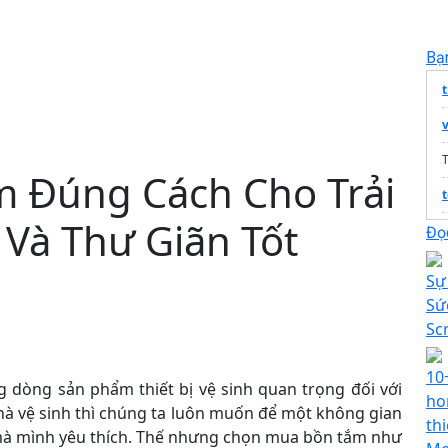
Bạ
t
T
 Đúng Cách Cho Trải
t
 Và Thư Giãn Tốt
Đọc
Sự
Sứ
Sc
10
 dòng sản phẩm thiết bị vệ sinh quan trọng đối với
ho
nhà vệ sinh thì chúng ta luôn muốn để một không gian
th
mà mình yêu thích. Thế nhưng chọn mua bồn tắm như