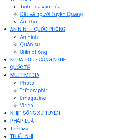
Tinh hoa văn hóa
Đất và người Tuyên Quang
Ẩm thực
AN NINH - QUỐC PHÒNG
An ninh
Quân sự
Biên phòng
KHOA HỌC - CÔNG NGHỆ
QUỐC TẾ
MULTIMEDIA
Photo
Infographic
Emagazine
Video
NHỊP SỐNG XỨ TUYÊN
PHÁP LUẬT
Thể thao
THIẾU NHI