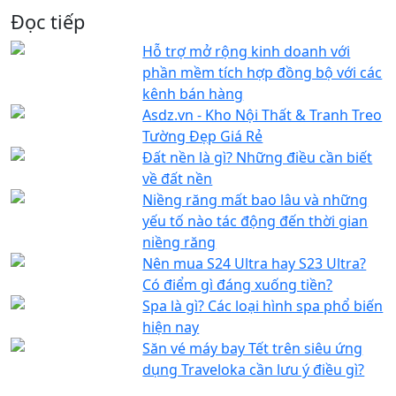
Đọc tiếp
Hỗ trợ mở rộng kinh doanh với
phần mềm tích hợp đồng bộ với các
kênh bán hàng
Asdz.vn - Kho Nội Thất & Tranh Treo
Tường Đẹp Giá Rẻ
Đất nền là gì? Những điều cần biết
về đất nền
Niềng răng mất bao lâu và những
yếu tố nào tác động đến thời gian
niềng răng
Nên mua S24 Ultra hay S23 Ultra?
Có điểm gì đáng xuống tiền?
Spa là gì? Các loại hình spa phổ biến
hiện nay
Săn vé máy bay Tết trên siêu ứng
dụng Traveloka cần lưu ý điều gì?