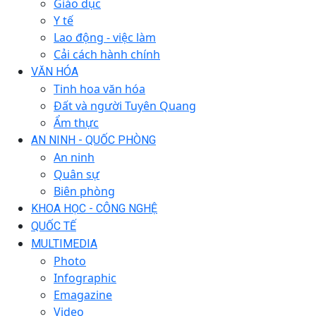
Giáo dục
Y tế
Lao động - việc làm
Cải cách hành chính
VĂN HÓA
Tinh hoa văn hóa
Đất và người Tuyên Quang
Ẩm thực
AN NINH - QUỐC PHÒNG
An ninh
Quân sự
Biên phòng
KHOA HỌC - CÔNG NGHỆ
QUỐC TẾ
MULTIMEDIA
Photo
Infographic
Emagazine
Video