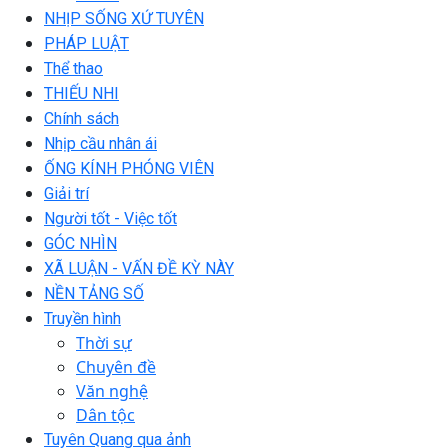
NHỊP SỐNG XỨ TUYÊN
PHÁP LUẬT
Thể thao
THIẾU NHI
Chính sách
Nhịp cầu nhân ái
ỐNG KÍNH PHÓNG VIÊN
Giải trí
Người tốt - Việc tốt
GÓC NHÌN
XÃ LUẬN - VẤN ĐỀ KỲ NÀY
NỀN TẢNG SỐ
Truyền hình
Thời sự
Chuyên đề
Văn nghệ
Dân tộc
Tuyên Quang qua ảnh