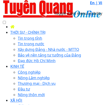
En |
Vi
Toggle main menu visibility
THỜI SỰ - CHÍNH TRỊ
Tin trong tỉnh
Tin trong nước
Xây dựng Đảng - Nhà nước - MTTQ
Bảo vệ nền tảng tư tưởng của Đảng
Đạo đức Hồ Chí Minh
KINH TẾ
Công nghiệp
Nông-Lâm nghiệp
Thương mại - Dịch vụ
Đầu tư
Nông thôn mới
XÃ HỘI