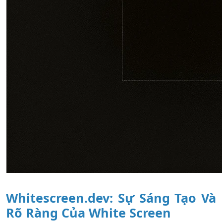
Whitescreen.dev: Sự Sáng Tạo Và
Rõ Ràng Của White Screen