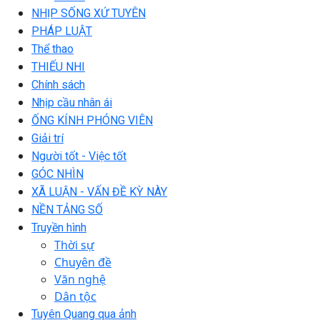
NHỊP SỐNG XỨ TUYÊN
PHÁP LUẬT
Thể thao
THIẾU NHI
Chính sách
Nhịp cầu nhân ái
ỐNG KÍNH PHÓNG VIÊN
Giải trí
Người tốt - Việc tốt
GÓC NHÌN
XÃ LUẬN - VẤN ĐỀ KỲ NÀY
NỀN TẢNG SỐ
Truyền hình
Thời sự
Chuyên đề
Văn nghệ
Dân tộc
Tuyên Quang qua ảnh