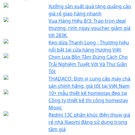
Xưởng sản xuất quà tặng quảng cáo
giá rẻ giao hàng nhanh
Vua Hàng Hiệu 8/3: Trao trọn deal
thương, rinh ngay voucher giảm giá
tới 283K
Kẹo dừa Thanh Long - Thương hiệu
nổi bật tại cửa hàng Hương Việt
Chọn Lựa Bồn Tắm Đúng Cách Cho
Trải Nghiệm Tuyệt Vời Và Thư Giãn
Tốt
THADACO: Đơn vị cung cấp máy chà
sàn chính hãng, giá tốt tại Việt Nam
10+ mẫu thiết kế homestay đẹp tại
Công ty thiết kế thi công homestay
Movic
Redmi 13C phân khúc điện thoại giá
rẻ nhà Xiaomi đáng sử dụng trong
tầm giá