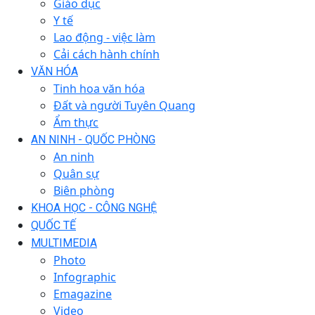
Giáo dục
Y tế
Lao động - việc làm
Cải cách hành chính
VĂN HÓA
Tinh hoa văn hóa
Đất và người Tuyên Quang
Ẩm thực
AN NINH - QUỐC PHÒNG
An ninh
Quân sự
Biên phòng
KHOA HỌC - CÔNG NGHỆ
QUỐC TẾ
MULTIMEDIA
Photo
Infographic
Emagazine
Video