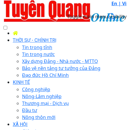
En |
Vi
Toggle main menu visibility
THỜI SỰ - CHÍNH TRỊ
Tin trong tỉnh
Tin trong nước
Xây dựng Đảng - Nhà nước - MTTQ
Bảo vệ nền tảng tư tưởng của Đảng
Đạo đức Hồ Chí Minh
KINH TẾ
Công nghiệp
Nông-Lâm nghiệp
Thương mại - Dịch vụ
Đầu tư
Nông thôn mới
XÃ HỘI