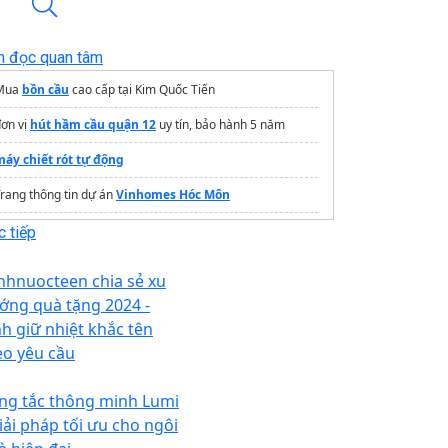
n đọc quan tâm
Mua
bồn cầu
cao cấp tại Kim Quốc Tiến
ơn vị
hút hầm cầu quận 12
uy tín, bảo hành 5 năm
máy chiết rót tự động
rang thông tin dự án
Vinhomes Hóc Môn
iặt ghế sofa vải hà nội
 tiếp
dụng cụ cầm tay
nhnuocteen chia sẻ xu
máy sục khí chìm
ớng quà tặng 2024 -
nh giữ nhiệt khắc tên
máy pos tính tiền
chính hãng
eo yêu cầu
Thợ
Sửa thiết bị nhà bếp
Gần đây
ng tắc thông minh Lumi
Hỗ trợ
vệ sinh nhà sau xây dựng
Giải pháp tối ưu cho ngôi
Dịch vụ tạp vụ văn phòng
giá rẻ