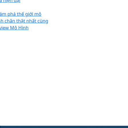
à hiện đại
Top 5
máy rửa bát Nhật
chất lượng
ám phá thế giới mô
Mua
chậu lavabo
rửa mặt giá rẻ
nh chân thật nhất cùng
view Mô Hình