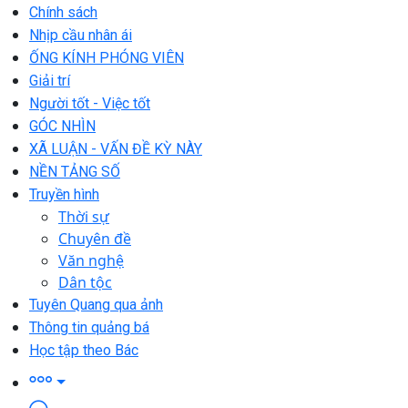
Chính sách
Nhịp cầu nhân ái
ỐNG KÍNH PHÓNG VIÊN
Giải trí
Người tốt - Việc tốt
GÓC NHÌN
XÃ LUẬN - VẤN ĐỀ KỲ NÀY
NỀN TẢNG SỐ
Truyền hình
Thời sự
Chuyên đề
Văn nghệ
Dân tộc
Tuyên Quang qua ảnh
Thông tin quảng bá
Học tập theo Bác