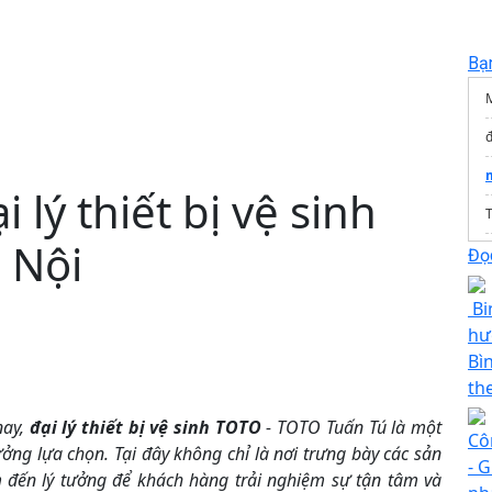
Bạ
đ
 lý thiết bị vệ sinh
T
à Nội
G
Đọc
Bi
hư
Bì
th
nay,
đại lý thiết bị vệ sinh TOTO
- TOTO Tuấn Tú là một
Cô
ưởng lựa chọn. Tại đây không chỉ là nơi trưng bày các sản
- 
ểm đến lý tưởng để khách hàng trải nghiệm sự tận tâm và