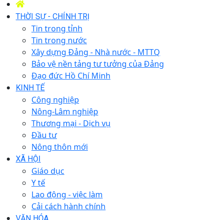
THỜI SỰ - CHÍNH TRỊ
Tin trong tỉnh
Tin trong nước
Xây dựng Đảng - Nhà nước - MTTQ
Bảo vệ nền tảng tư tưởng của Đảng
Đạo đức Hồ Chí Minh
KINH TẾ
Công nghiệp
Nông-Lâm nghiệp
Thương mại - Dịch vụ
Đầu tư
Nông thôn mới
XÃ HỘI
Giáo dục
Y tế
Lao động - việc làm
Cải cách hành chính
VĂN HÓA