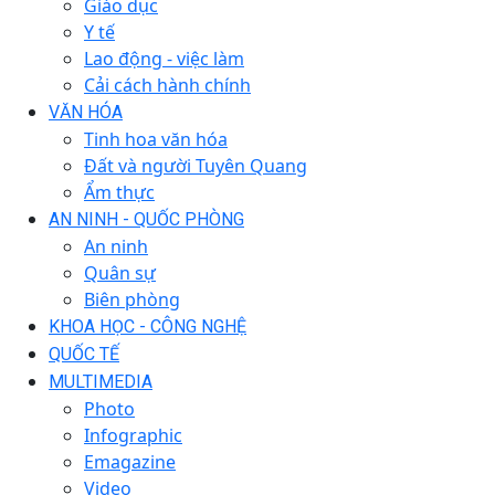
Giáo dục
Y tế
Lao động - việc làm
Cải cách hành chính
VĂN HÓA
Tinh hoa văn hóa
Đất và người Tuyên Quang
Ẩm thực
AN NINH - QUỐC PHÒNG
An ninh
Quân sự
Biên phòng
KHOA HỌC - CÔNG NGHỆ
QUỐC TẾ
MULTIMEDIA
Photo
Infographic
Emagazine
Video