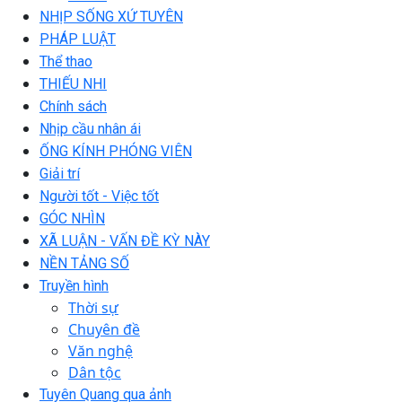
NHỊP SỐNG XỨ TUYÊN
PHÁP LUẬT
Thể thao
THIẾU NHI
Chính sách
Nhịp cầu nhân ái
ỐNG KÍNH PHÓNG VIÊN
Giải trí
Người tốt - Việc tốt
GÓC NHÌN
XÃ LUẬN - VẤN ĐỀ KỲ NÀY
NỀN TẢNG SỐ
Truyền hình
Thời sự
Chuyên đề
Văn nghệ
Dân tộc
Tuyên Quang qua ảnh