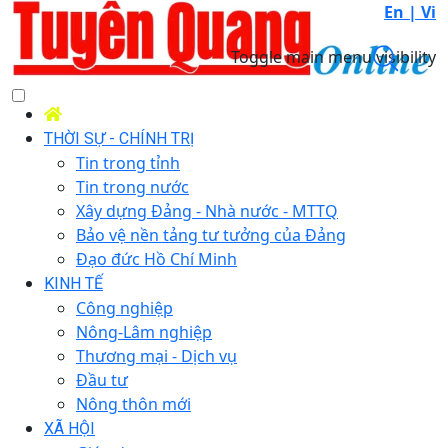
En |
Vi
Toggle main menu visibility
THỜI SỰ - CHÍNH TRỊ
Tin trong tỉnh
Tin trong nước
Xây dựng Đảng - Nhà nước - MTTQ
Bảo vệ nền tảng tư tưởng của Đảng
Đạo đức Hồ Chí Minh
KINH TẾ
Công nghiệp
Nông-Lâm nghiệp
Thương mại - Dịch vụ
Đầu tư
Nông thôn mới
XÃ HỘI