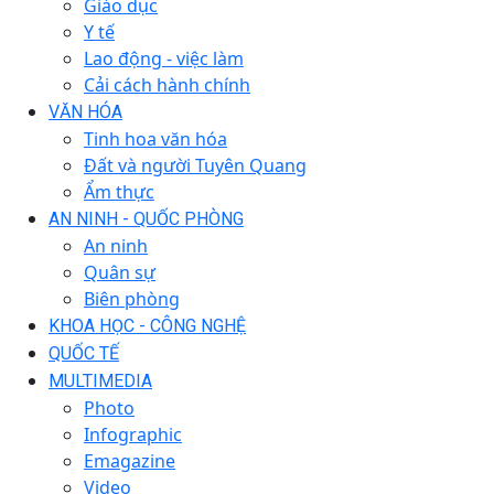
Giáo dục
Y tế
Lao động - việc làm
Cải cách hành chính
VĂN HÓA
Tinh hoa văn hóa
Đất và người Tuyên Quang
Ẩm thực
AN NINH - QUỐC PHÒNG
An ninh
Quân sự
Biên phòng
KHOA HỌC - CÔNG NGHỆ
QUỐC TẾ
MULTIMEDIA
Photo
Infographic
Emagazine
Video