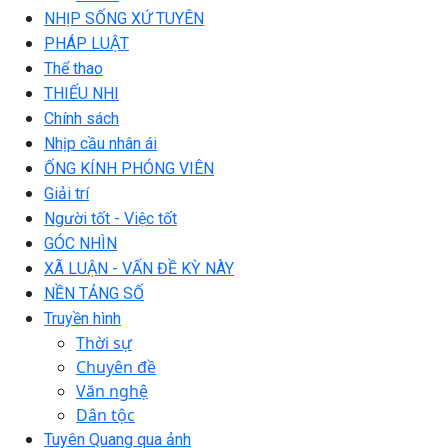
NHỊP SỐNG XỨ TUYÊN
PHÁP LUẬT
Thể thao
THIẾU NHI
Chính sách
Nhịp cầu nhân ái
ỐNG KÍNH PHÓNG VIÊN
Giải trí
Người tốt - Việc tốt
GÓC NHÌN
XÃ LUẬN - VẤN ĐỀ KỲ NÀY
NỀN TẢNG SỐ
Truyền hình
Thời sự
Chuyên đề
Văn nghệ
Dân tộc
Tuyên Quang qua ảnh