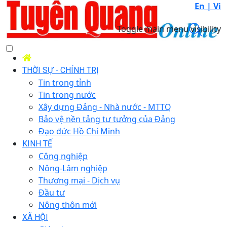
En |
Vi
Toggle main menu visibility
THỜI SỰ - CHÍNH TRỊ
Tin trong tỉnh
Tin trong nước
Xây dựng Đảng - Nhà nước - MTTQ
Bảo vệ nền tảng tư tưởng của Đảng
Đạo đức Hồ Chí Minh
KINH TẾ
Công nghiệp
Nông-Lâm nghiệp
Thương mại - Dịch vụ
Đầu tư
Nông thôn mới
XÃ HỘI