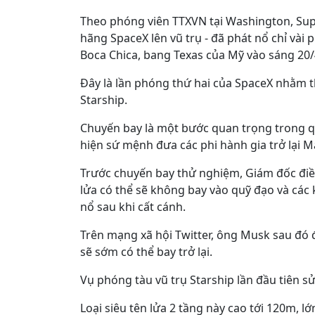
Theo phóng viên TTXVN tại Washington, Supe
hãng SpaceX lên vũ trụ - đã phát nổ chỉ vài
Boca Chica, bang Texas của Mỹ vào sáng 20/
Đây là lần phóng thứ hai của SpaceX nhằm 
Starship.
Chuyến bay là một bước quan trọng trong quá
hiện sứ mệnh đưa các phi hành gia trở lại 
Trước chuyến bay thử nghiệm, Giám đốc điều
lửa có thể sẽ không bay vào quỹ đạo và các
nổ sau khi cất cánh.
Trên mạng xã hội Twitter, ông Musk sau đó đ
sẽ sớm có thể bay trở lại.
Vụ phóng tàu vũ trụ Starship lần đầu tiên s
Loại siêu tên lửa 2 tầng này cao tới 120m, lớ