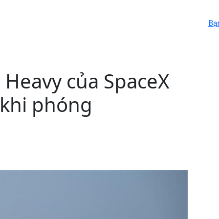
Bạ
r Heavy của SpaceX
 khi phóng