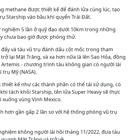
ng methane được thiết kế để đánh lửa cùng lúc, tạo
trụ Starship vào bầu khí quyển Trái Đất.
hử nghiệm 5 lần ở quỹ đạo dưới 10km trong những
y chưa bao giờ được phóng thử.
a đẩy và tàu vũ trụ đánh dấu cột mốc trong tham
rở lại Mặt Trăng, và xa hơn nữa là lên Sao Hỏa, đồng
Artemis - chương trình tàu không gian có người lái
 trụ Mỹ (NASA).
 thiết kế như các thành phần có thể tái sử dụng, có
 khi tách khỏi Starship, tên lửa Super Heavy sẽ thực
ơi xuống vùng Vịnh Mexico.
h hơn gần gấp 2 lần so với hệ thống phóng vũ trụ
nghiệm không người lái hồi tháng 11/2022, đưa tàu
 quanh Mặt Trăng và trở về.