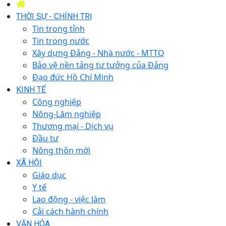
THỜI SỰ - CHÍNH TRỊ
Tin trong tỉnh
Tin trong nước
Xây dựng Đảng - Nhà nước - MTTQ
Bảo vệ nền tảng tư tưởng của Đảng
Đạo đức Hồ Chí Minh
KINH TẾ
Công nghiệp
Nông-Lâm nghiệp
Thương mại - Dịch vụ
Đầu tư
Nông thôn mới
XÃ HỘI
Giáo dục
Y tế
Lao động - việc làm
Cải cách hành chính
VĂN HÓA