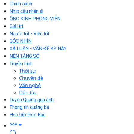
Chính sách
Nhịp cầu nhân ái
ỐNG KÍNH PHÓNG VIÊN
Giải trí
Người tốt - Việc tốt
GÓC NHÌN
XÃ LUẬN - VẤN ĐỀ KỲ NÀY
NỀN TẢNG SỐ
Truyền hình
Thời sự
Chuyên đề
Văn nghệ
Dân tộc
Tuyên Quang qua ảnh
Thông tin quảng bá
Học tập theo Bác