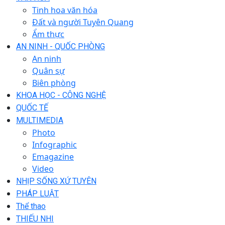
Tinh hoa văn hóa
Đất và người Tuyên Quang
Ẩm thực
AN NINH - QUỐC PHÒNG
An ninh
Quân sự
Biên phòng
KHOA HỌC - CÔNG NGHỆ
QUỐC TẾ
MULTIMEDIA
Photo
Infographic
Emagazine
Video
NHỊP SỐNG XỨ TUYÊN
PHÁP LUẬT
Thể thao
THIẾU NHI