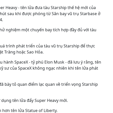
r Heavy - tên lửa đưa tàu Starship thế hệ mới của
 phút sau khi được phóng từ Sân bay vũ trụ Starbase ở
4.
thử nghiệm một chuyến bay tích hợp đầy đủ với tàu
 trình phát triển của tàu vũ trụ Starship để thực
Mặt Trăng hoặc Sao Hỏa.
 hành SpaceX - tỷ phú Elon Musk - đã lưu ý rằng, tên
 kỹ sư của SpaceX không ngạc nhiên khi tên lửa phát
ã bày tỏ quan điểm lạc quan về triển vọng Starship
ử dụng tên lửa đẩy Super Heavy mới.
n hơn tên lửa Statue of Liberty.