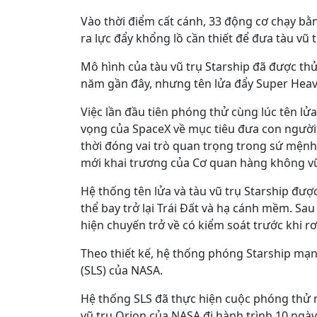
Vào thời điểm cất cánh, 33 động cơ chạy bằ
ra lực đẩy khổng lồ cần thiết để đưa tàu vũ 
Mô hình của tàu vũ trụ Starship đã được t
năm gần đây, nhưng tên lửa đẩy Super Heav
Việc lần đầu tiên phóng thử cùng lúc tên lử
vọng của SpaceX về mục tiêu đưa con người t
thời đóng vai trò quan trọng trong sứ mệnh 
mới khai trương của Cơ quan hàng không vũ
Hệ thống tên lửa và tàu vũ trụ Starship được
thể bay trở lại Trái Đất và hạ cánh mềm. Sau
hiện chuyến trở về có kiểm soát trước khi r
Theo thiết kế, hệ thống phóng Starship mạn
(SLS) của NASA.
Hệ thống SLS đã thực hiện cuộc phóng thử 
vũ trụ Orion của NASA đi hành trình 10 ngày