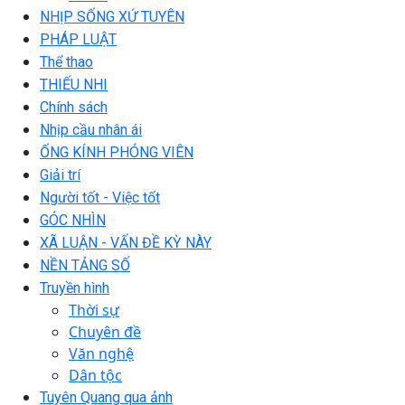
NHỊP SỐNG XỨ TUYÊN
PHÁP LUẬT
Thể thao
THIẾU NHI
Chính sách
Nhịp cầu nhân ái
ỐNG KÍNH PHÓNG VIÊN
Giải trí
Người tốt - Việc tốt
GÓC NHÌN
XÃ LUẬN - VẤN ĐỀ KỲ NÀY
NỀN TẢNG SỐ
Truyền hình
Thời sự
Chuyên đề
Văn nghệ
Dân tộc
Tuyên Quang qua ảnh