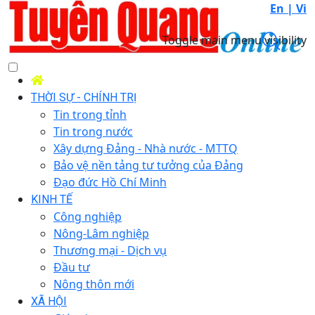
En |
Vi
Toggle main menu visibility
THỜI SỰ - CHÍNH TRỊ
Tin trong tỉnh
Tin trong nước
Xây dựng Đảng - Nhà nước - MTTQ
Bảo vệ nền tảng tư tưởng của Đảng
Đạo đức Hồ Chí Minh
KINH TẾ
Công nghiệp
Nông-Lâm nghiệp
Thương mại - Dịch vụ
Đầu tư
Nông thôn mới
XÃ HỘI