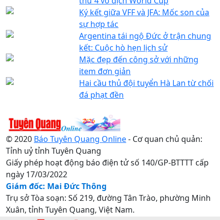
thứ 4 vô địch World Cup
Ký kết giữa VFF và JFA: Mốc son của
sự hợp tác
Argentina tái ngộ Đức ở trận chung
kết: Cuộc hò hẹn lịch sử
Mặc đẹp đến công sở với những
item đơn giản
Hai cầu thủ đội tuyển Hà Lan từ chối
đá phạt đền
© 2020
Báo Tuyên Quang Online
- Cơ quan chủ quản:
Tỉnh uỷ tỉnh Tuyên Quang
Giấy phép hoạt động báo điện tử số 140/GP-BTTTT cấp
ngày 17/03/2022
Giám đốc: Mai Đức Thông
Trụ sở Tòa soạn: Số 219, đường Tân Trào, phường Minh
Xuân, tỉnh Tuyên Quang, Việt Nam.