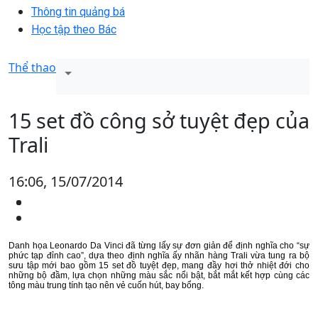
Thông tin quảng bá
Học tập theo Bác
Thể thao
15 set đồ công sở tuyệt đẹp của
Trali
16:06, 15/07/2014
Danh họa Leonardo Da Vinci đã từng lấy sự đơn giản để định nghĩa cho “sự
phức tạp đỉnh cao”, dựa theo định nghĩa ấy nhãn hàng Trali vừa tung ra bộ
sưu tập mới bao gồm 15 set đồ tuyệt đẹp, mang đầy hơi thở nhiệt đới cho
những bộ đầm, lựa chọn những màu sắc nổi bật, bắt mắt kết hợp cùng các
tông màu trung tính tạo nên vẻ cuốn hút, bay bổng.