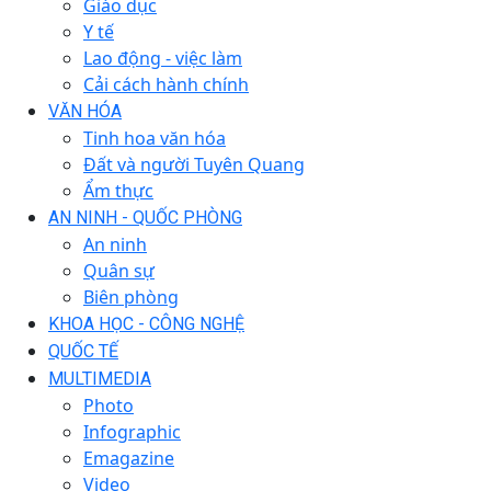
Giáo dục
Y tế
Lao động - việc làm
Cải cách hành chính
VĂN HÓA
Tinh hoa văn hóa
Đất và người Tuyên Quang
Ẩm thực
AN NINH - QUỐC PHÒNG
An ninh
Quân sự
Biên phòng
KHOA HỌC - CÔNG NGHỆ
QUỐC TẾ
MULTIMEDIA
Photo
Infographic
Emagazine
Video