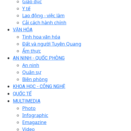
Giáo dục
Y tế
Lao động - việc làm
Cải cách hành chính
VĂN HÓA
Tinh hoa văn hóa
Đất và người Tuyên Quang
Ẩm thực
AN NINH - QUỐC PHÒNG
An ninh
Quân sự
Biên phòng
KHOA HỌC - CÔNG NGHỆ
QUỐC TẾ
MULTIMEDIA
Photo
Infographic
Emagazine
Video