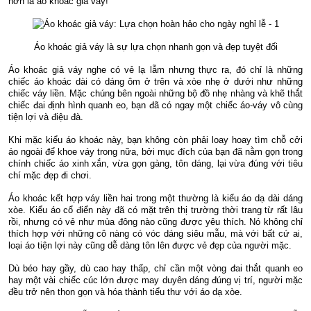
hơn là áo khoác giả váy!
Áo khoác giả váy là sự lựa chọn nhanh gọn và đẹp tuyệt đối
Áo khoác giả váy nghe có vẻ lạ lẫm nhưng thực ra, đó chỉ là những
chiếc áo khoác dài có dáng ôm ở trên và xòe nhẹ ở dưới như những
chiếc váy liền. Mặc chúng bên ngoài những bộ đồ nhẹ nhàng và khẽ thắt
chiếc đai định hình quanh eo, bạn đã có ngay một chiếc áo-váy vô cùng
tiện lợi và điệu đà.
Khi mặc kiểu áo khoác này, bạn không còn phải loay hoay tìm chỗ cởi
áo ngoài để khoe váy trong nữa, bởi mục đích của bạn đã nằm gọn trong
chính chiếc áo xinh xắn, vừa gọn gàng, tôn dáng, lại vừa đúng với tiêu
chí mặc đẹp đi chơi.
Áo khoác kết hợp váy liền hai trong một thường là kiểu áo dạ dài dáng
xòe. Kiểu áo cổ điển này đã có mặt trên thị trường thời trang từ rất lâu
rồi, nhưng có vẻ như mùa đông nào cũng được yêu thích. Nó không chỉ
thích hợp với những cô nàng có vóc dáng siêu mẫu, mà với bất cứ ai,
loại áo tiện lợi này cũng dễ dàng tôn lên được vẻ đẹp của người mặc.
Dù béo hay gầy, dù cao hay thấp, chỉ cần một vòng đai thắt quanh eo
hay một vài chiếc cúc lớn được may duyên dáng đúng vị trí, người mặc
đều trở nên thon gọn và hóa thành tiểu thư với áo dạ xòe.