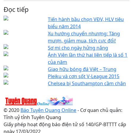
Đọc tiếp
Tiến hành bầu chọn VĐV, HLV tiêu
biểu năm 2014
Xu hướng chuyển nhượng: Tăng
mượn, giảm mua, tích cực đổi!
Sơ mi cho ngày hửng nắng
Ánh Viên lần thứ hai liên tiếp là số 1
của năm
Giao hữu bóng đá Việt – Trung
Pleiku và cơn sốt V-League 2015
Chelsea bị Southampton cầm chân
© 2020
Báo Tuyên Quang Online
- Cơ quan chủ quản:
Tỉnh uỷ tỉnh Tuyên Quang
Giấy phép hoạt động báo điện tử số 140/GP-BTTTT cấp
ngày 17/03/2022