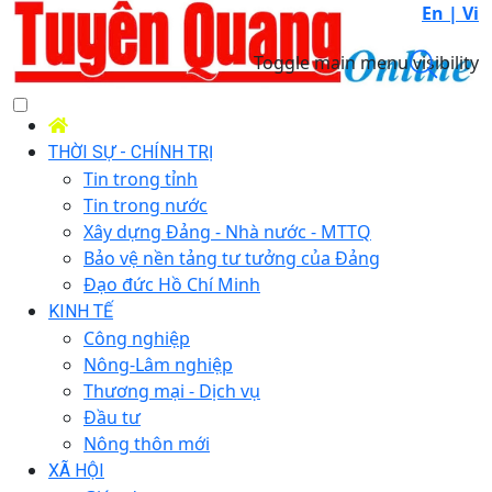
En |
Vi
Toggle main menu visibility
THỜI SỰ - CHÍNH TRỊ
Tin trong tỉnh
Tin trong nước
Xây dựng Đảng - Nhà nước - MTTQ
Bảo vệ nền tảng tư tưởng của Đảng
Đạo đức Hồ Chí Minh
KINH TẾ
Công nghiệp
Nông-Lâm nghiệp
Thương mại - Dịch vụ
Đầu tư
Nông thôn mới
XÃ HỘI