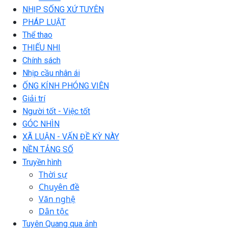
NHỊP SỐNG XỨ TUYÊN
PHÁP LUẬT
Thể thao
THIẾU NHI
Chính sách
Nhịp cầu nhân ái
ỐNG KÍNH PHÓNG VIÊN
Giải trí
Người tốt - Việc tốt
GÓC NHÌN
XÃ LUẬN - VẤN ĐỀ KỲ NÀY
NỀN TẢNG SỐ
Truyền hình
Thời sự
Chuyên đề
Văn nghệ
Dân tộc
Tuyên Quang qua ảnh