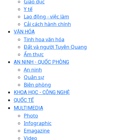
Giáo dục
Y tế
Lao động - việc làm
Cải cách hành chính
VĂN HÓA
Tinh hoa văn hóa
Đất và người Tuyên Quang
Ẩm thực
AN NINH - QUỐC PHÒNG
An ninh
Quân sự
Biên phòng
KHOA HỌC - CÔNG NGHỆ
QUỐC TẾ
MULTIMEDIA
Photo
Infographic
Emagazine
Video