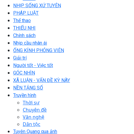
NHỊP SỐNG XỨ TUYÊN
PHÁP LUẬT
Thể thao
THIẾU NHI
Chính sách
Nhịp cầu nhân ái
ỐNG KÍNH PHÓNG VIÊN
Giải trí
Người tốt - Việc tốt
GÓC NHÌN
XÃ LUẬN - VẤN ĐỀ KỲ NÀY
NỀN TẢNG SỐ
Truyền hình
Thời sự
Chuyên đề
Văn nghệ
Dân tộc
Tuyên Quang qua ảnh