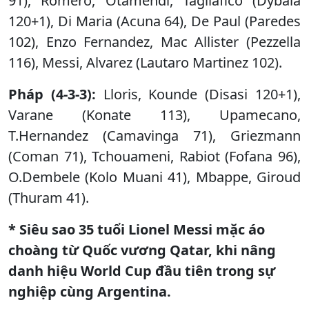
91), Romero, Otamendi, Tagliafico (Dybala
120+1), Di Maria (Acuna 64), De Paul (Paredes
102), Enzo Fernandez, Mac Allister (Pezzella
116), Messi, Alvarez (Lautaro Martinez 102).
Pháp (4-3-3):
Lloris, Kounde (Disasi 120+1),
Varane (Konate 113), Upamecano,
T.Hernandez (Camavinga 71), Griezmann
(Coman 71), Tchouameni, Rabiot (Fofana 96),
O.Dembele (Kolo Muani 41), Mbappe, Giroud
(Thuram 41).
* Siêu sao 35 tuổi Lionel Messi mặc áo
choàng từ Quốc vương Qatar, khi nâng
danh hiệu World Cup đầu tiên trong sự
nghiệp cùng Argentina.