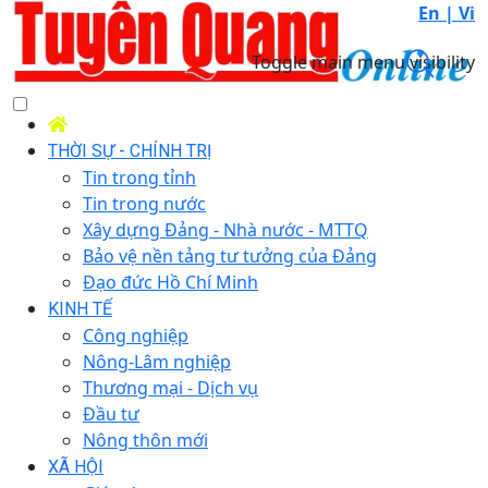
En |
Vi
Toggle main menu visibility
THỜI SỰ - CHÍNH TRỊ
Tin trong tỉnh
Tin trong nước
Xây dựng Đảng - Nhà nước - MTTQ
Bảo vệ nền tảng tư tưởng của Đảng
Đạo đức Hồ Chí Minh
KINH TẾ
Công nghiệp
Nông-Lâm nghiệp
Thương mại - Dịch vụ
Đầu tư
Nông thôn mới
XÃ HỘI