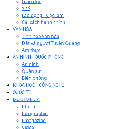
Giáo dục
Y tế
Lao động - việc làm
Cải cách hành chính
VĂN HÓA
Tinh hoa văn hóa
Đất và người Tuyên Quang
Ẩm thực
AN NINH - QUỐC PHÒNG
An ninh
Quân sự
Biên phòng
KHOA HỌC - CÔNG NGHỆ
QUỐC TẾ
MULTIMEDIA
Photo
Infographic
Emagazine
Video