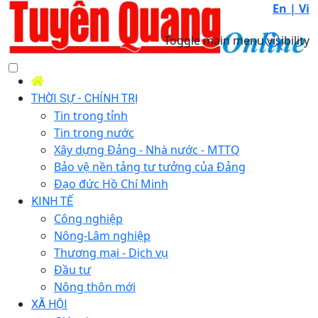
En |
Vi
Toggle main menu visibility
THỜI SỰ - CHÍNH TRỊ
Tin trong tỉnh
Tin trong nước
Xây dựng Đảng - Nhà nước - MTTQ
Bảo vệ nền tảng tư tưởng của Đảng
Đạo đức Hồ Chí Minh
KINH TẾ
Công nghiệp
Nông-Lâm nghiệp
Thương mại - Dịch vụ
Đầu tư
Nông thôn mới
XÃ HỘI