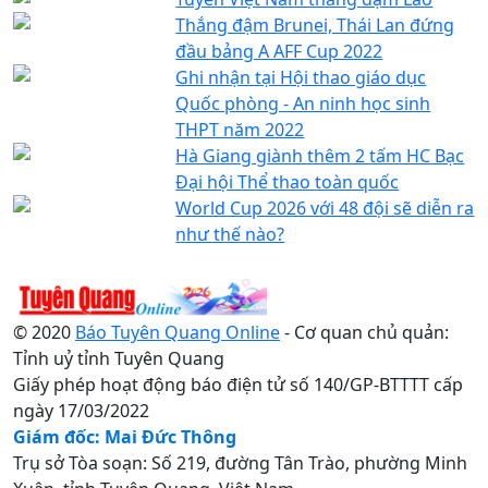
Thắng đậm Brunei, Thái Lan đứng
đầu bảng A AFF Cup 2022
Ghi nhận tại Hội thao giáo dục
Quốc phòng - An ninh học sinh
THPT năm 2022
Hà Giang giành thêm 2 tấm HC Bạc
Đại hội Thể thao toàn quốc
World Cup 2026 với 48 đội sẽ diễn ra
như thế nào?
© 2020
Báo Tuyên Quang Online
- Cơ quan chủ quản:
Tỉnh uỷ tỉnh Tuyên Quang
Giấy phép hoạt động báo điện tử số 140/GP-BTTTT cấp
ngày 17/03/2022
Giám đốc: Mai Đức Thông
Trụ sở Tòa soạn: Số 219, đường Tân Trào, phường Minh