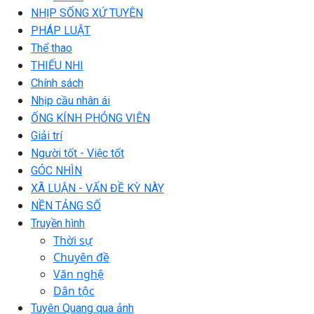
NHỊP SỐNG XỨ TUYÊN
PHÁP LUẬT
Thể thao
THIẾU NHI
Chính sách
Nhịp cầu nhân ái
ỐNG KÍNH PHÓNG VIÊN
Giải trí
Người tốt - Việc tốt
GÓC NHÌN
XÃ LUẬN - VẤN ĐỀ KỲ NÀY
NỀN TẢNG SỐ
Truyền hình
Thời sự
Chuyên đề
Văn nghệ
Dân tộc
Tuyên Quang qua ảnh