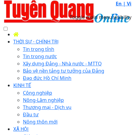
En |
Vi
Toggle main menu visibility
THỜI SỰ - CHÍNH TRỊ
Tin trong tỉnh
Tin trong nước
Xây dựng Đảng - Nhà nước - MTTQ
Bảo vệ nền tảng tư tưởng của Đảng
Đạo đức Hồ Chí Minh
KINH TẾ
Công nghiệp
Nông-Lâm nghiệp
Thương mại - Dịch vụ
Đầu tư
Nông thôn mới
XÃ HỘI