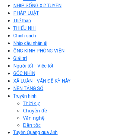
NHỊP SỐNG XỨ TUYÊN
PHÁP LUẬT
Thể thao
THIẾU NHI
Chính sách
Nhịp cầu nhân ái
ỐNG KÍNH PHÓNG VIÊN
Giải trí
Người tốt - Việc tốt
GÓC NHÌN
XÃ LUẬN - VẤN ĐỀ KỲ NÀY
NỀN TẢNG SỐ
Truyền hình
Thời sự
Chuyên đề
Văn nghệ
Dân tộc
Tuyên Quang qua ảnh