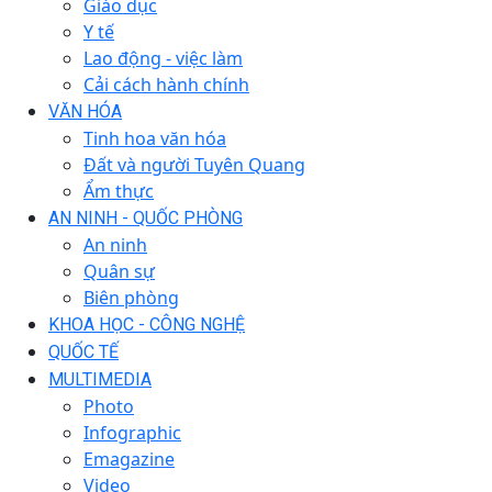
Giáo dục
Y tế
Lao động - việc làm
Cải cách hành chính
VĂN HÓA
Tinh hoa văn hóa
Đất và người Tuyên Quang
Ẩm thực
AN NINH - QUỐC PHÒNG
An ninh
Quân sự
Biên phòng
KHOA HỌC - CÔNG NGHỆ
QUỐC TẾ
MULTIMEDIA
Photo
Infographic
Emagazine
Video