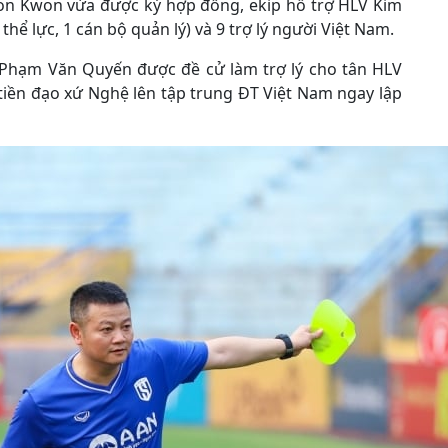
on Kwon vừa được ký hợp đồng, ekip hỗ trợ HLV Kim
thể lực, 1 cán bộ quản lý) và 9 trợ lý người Việt Nam.
ủ Phạm Văn Quyến được đề cử làm trợ lý cho tân HLV
tiền đạo xứ Nghệ lên tập trung ĐT Việt Nam ngay lập