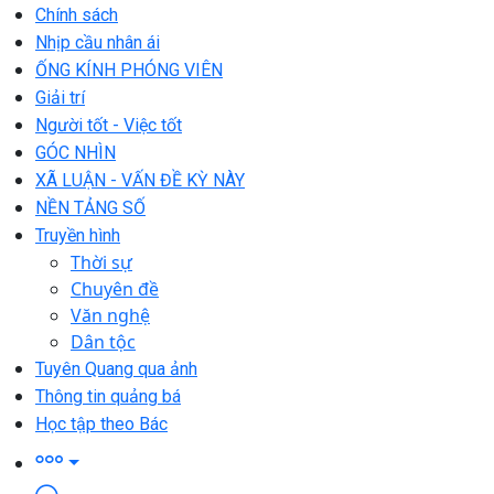
Chính sách
Nhịp cầu nhân ái
ỐNG KÍNH PHÓNG VIÊN
Giải trí
Người tốt - Việc tốt
GÓC NHÌN
XÃ LUẬN - VẤN ĐỀ KỲ NÀY
NỀN TẢNG SỐ
Truyền hình
Thời sự
Chuyên đề
Văn nghệ
Dân tộc
Tuyên Quang qua ảnh
Thông tin quảng bá
Học tập theo Bác