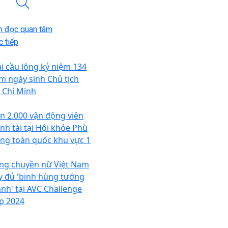
n đọc quan tâm
 tiếp
ải cầu lông kỷ niệm 134
m ngày sinh Chủ tịch
 Chí Minh
n 2.000 vận động viên
anh tài tại Hội khỏe Phù
ng toàn quốc khu vực 1
ng chuyền nữ Việt Nam
y đủ 'binh hùng tướng
nh' tại AVC Challenge
p 2024