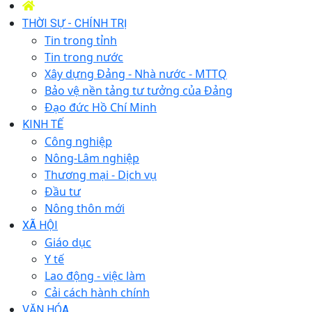
THỜI SỰ - CHÍNH TRỊ
Tin trong tỉnh
Tin trong nước
Xây dựng Đảng - Nhà nước - MTTQ
Bảo vệ nền tảng tư tưởng của Đảng
Đạo đức Hồ Chí Minh
KINH TẾ
Công nghiệp
Nông-Lâm nghiệp
Thương mại - Dịch vụ
Đầu tư
Nông thôn mới
XÃ HỘI
Giáo dục
Y tế
Lao động - việc làm
Cải cách hành chính
VĂN HÓA