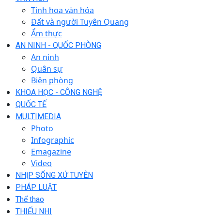
Tinh hoa văn hóa
Đất và người Tuyên Quang
Ẩm thực
AN NINH - QUỐC PHÒNG
An ninh
Quân sự
Biên phòng
KHOA HỌC - CÔNG NGHỆ
QUỐC TẾ
MULTIMEDIA
Photo
Infographic
Emagazine
Video
NHỊP SỐNG XỨ TUYÊN
PHÁP LUẬT
Thể thao
THIẾU NHI