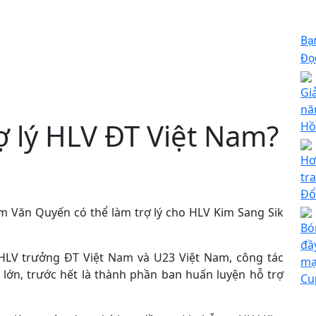
Bạ
Đọc
Gi
nă
ợ lý HLV ĐT Việt Nam?
Hồ
Hơ
tr
Đổ
m Văn Quyến có thể làm trợ lý cho HLV Kim Sang Sik
Bó
đầ
HLV trưởng ĐT Việt Nam và U23 Việt Nam, công tác
mạ
lớn, trước hết là thành phần ban huấn luyện hỗ trợ
Cu