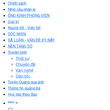
Chính sách
Nhịp cầu nhân ái
ỐNG KÍNH PHÓNG VIÊN
Giải trí
Người tốt - Việc tốt
GÓC NHÌN
XÃ LUẬN - VẤN ĐỀ KỲ NÀY
NỀN TẢNG SỐ
Truyền hình
Thời sự
Chuyên đề
Văn nghệ
Dân tộc
Tuyên Quang qua ảnh
Thông tin quảng bá
Học tập theo Bác