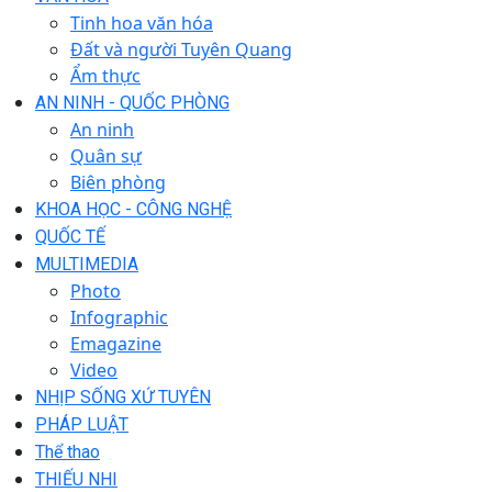
Tinh hoa văn hóa
Đất và người Tuyên Quang
Ẩm thực
AN NINH - QUỐC PHÒNG
An ninh
Quân sự
Biên phòng
KHOA HỌC - CÔNG NGHỆ
QUỐC TẾ
MULTIMEDIA
Photo
Infographic
Emagazine
Video
NHỊP SỐNG XỨ TUYÊN
PHÁP LUẬT
Thể thao
THIẾU NHI