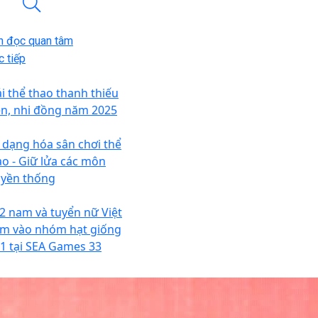
n đọc quan tâm
 tiếp
ải thể thao thanh thiếu
ên, nhi đồng năm 2025
 dạng hóa sân chơi thể
ao - Giữ lửa các môn
uyền thống
2 nam và tuyển nữ Việt
m vào nhóm hạt giống
 1 tại SEA Games 33