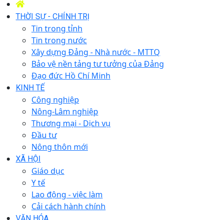
THỜI SỰ - CHÍNH TRỊ
Tin trong tỉnh
Tin trong nước
Xây dựng Đảng - Nhà nước - MTTQ
Bảo vệ nền tảng tư tưởng của Đảng
Đạo đức Hồ Chí Minh
KINH TẾ
Công nghiệp
Nông-Lâm nghiệp
Thương mại - Dịch vụ
Đầu tư
Nông thôn mới
XÃ HỘI
Giáo dục
Y tế
Lao động - việc làm
Cải cách hành chính
VĂN HÓA