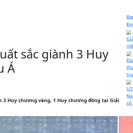
Bạ
Đọc
Gi
ni
uất sắc giành 3 Huy
Đa
u Á
th
tr
U2
Na
h 3 Huy chương vàng, 1 Huy chương đồng tại Giải
số