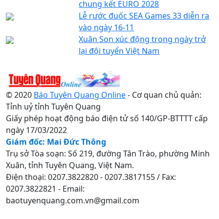
chung kết EURO 2028
Lễ rước đuốc SEA Games 33 diễn ra
vào ngày 16-11
Xuân Son xúc động trong ngày trở
lại đội tuyển Việt Nam
© 2020
Báo Tuyên Quang Online
- Cơ quan chủ quản:
Tỉnh uỷ tỉnh Tuyên Quang
Giấy phép hoạt động báo điện tử số 140/GP-BTTTT cấp
ngày 17/03/2022
Giám đốc: Mai Đức Thông
Trụ sở Tòa soạn: Số 219, đường Tân Trào, phường Minh
Xuân, tỉnh Tuyên Quang, Việt Nam.
Điện thoại: 0207.3822820 - 0207.3817155 / Fax:
0207.3822821 - Email:
baotuyenquang.com.vn@gmail.com