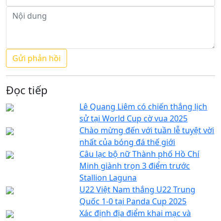
Đọc tiếp
Lê Quang Liêm có chiến thắng lịch
sử tại World Cup cờ vua 2025
Chào mừng đến với tuần lễ tuyệt vời
nhất của bóng đá thế giới
Câu lạc bộ nữ Thành phố Hồ Chí
Minh giành trọn 3 điểm trước
Stallion Laguna
U22 Việt Nam thắng U22 Trung
Quốc 1-0 tại Panda Cup 2025
Xác định địa điểm khai mạc và