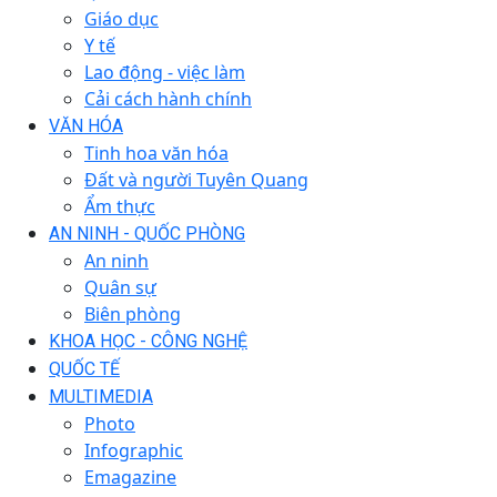
Giáo dục
Y tế
Lao động - việc làm
Cải cách hành chính
VĂN HÓA
Tinh hoa văn hóa
Đất và người Tuyên Quang
Ẩm thực
AN NINH - QUỐC PHÒNG
An ninh
Quân sự
Biên phòng
KHOA HỌC - CÔNG NGHỆ
QUỐC TẾ
MULTIMEDIA
Photo
Infographic
Emagazine