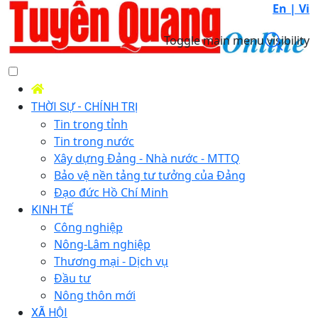
En |
Vi
Toggle main menu visibility
THỜI SỰ - CHÍNH TRỊ
Tin trong tỉnh
Tin trong nước
Xây dựng Đảng - Nhà nước - MTTQ
Bảo vệ nền tảng tư tưởng của Đảng
Đạo đức Hồ Chí Minh
KINH TẾ
Công nghiệp
Nông-Lâm nghiệp
Thương mại - Dịch vụ
Đầu tư
Nông thôn mới
XÃ HỘI