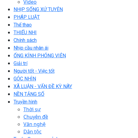
Video
NHỊP SỐNG XỨ TUYÊN
PHÁP LUẬT
Thể thao
THIẾU NHI
Chính sách
Nhịp cầu nhân ái
ỐNG KÍNH PHÓNG VIÊN
Giải trí
Người tốt - Việc tốt
GÓC NHÌN
XÃ LUẬN - VẤN ĐỀ KỲ NÀY
NỀN TẢNG SỐ
Truyền hình
Thời sự
Chuyên đề
Văn nghệ
Dân tộc