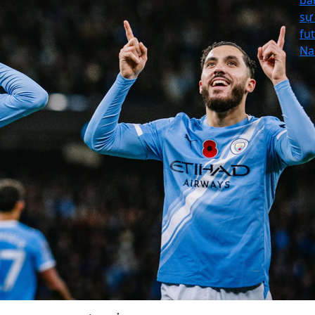
bả
sự 
fu
Na