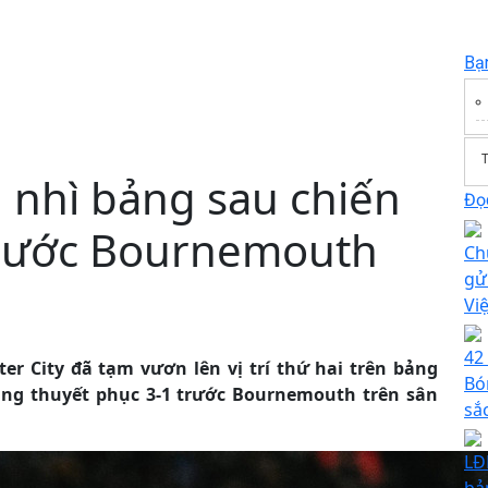
Bạ
T
 nhì bảng sau chiến
Đọc
trước Bournemouth
Ch
gử
Vi
42 
er City đã tạm vươn lên vị trí thứ hai trên bảng
Bó
ng thuyết phục 3-1 trước Bournemouth trên sân
sắ
LĐ