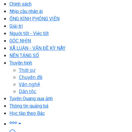
Chính sách
Nhịp cầu nhân ái
ỐNG KÍNH PHÓNG VIÊN
Giải trí
Người tốt - Việc tốt
GÓC NHÌN
XÃ LUẬN - VẤN ĐỀ KỲ NÀY
NỀN TẢNG SỐ
Truyền hình
Thời sự
Chuyên đề
Văn nghệ
Dân tộc
Tuyên Quang qua ảnh
Thông tin quảng bá
Học tập theo Bác