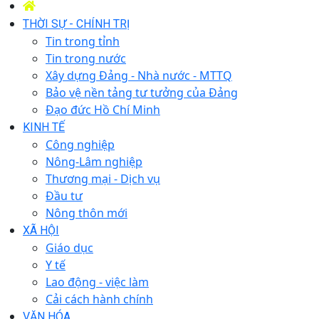
THỜI SỰ - CHÍNH TRỊ
Tin trong tỉnh
Tin trong nước
Xây dựng Đảng - Nhà nước - MTTQ
Bảo vệ nền tảng tư tưởng của Đảng
Đạo đức Hồ Chí Minh
KINH TẾ
Công nghiệp
Nông-Lâm nghiệp
Thương mại - Dịch vụ
Đầu tư
Nông thôn mới
XÃ HỘI
Giáo dục
Y tế
Lao động - việc làm
Cải cách hành chính
VĂN HÓA