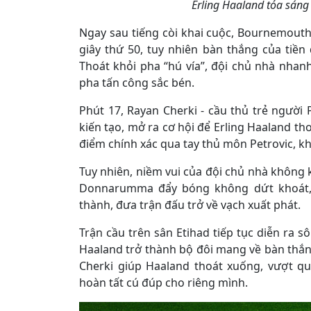
Erling Haaland tỏa sáng
Ngay sau tiếng còi khai cuộc, Bournemouth
giây thứ 50, tuy nhiên bàn thắng của tiền 
Thoát khỏi pha “hú vía”, đội chủ nhà nhan
pha tấn công sắc bén.
Phút 17, Rayan Cherki - cầu thủ trẻ người
kiến tạo, mở ra cơ hội để Erling Haaland th
điểm chính xác qua tay thủ môn Petrovic, kh
Tuy nhiên, niềm vui của đội chủ nhà không k
Donnarumma đẩy bóng không dứt khoát, 
thành, đưa trận đấu trở về vạch xuất phát.
Trận cầu trên sân Etihad tiếp tục diễn ra sô
Haaland trở thành bộ đôi mang về bàn thắn
Cherki giúp Haaland thoát xuống, vượt qu
hoàn tất cú đúp cho riêng mình.