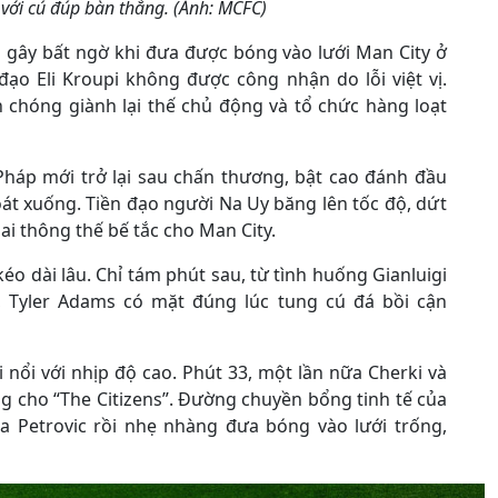
 với cú đúp bàn thắng. (Ảnh: MCFC)
 gây bất ngờ khi đưa được bóng vào lưới Man City ở
đạo Eli Kroupi không được công nhận do lỗi việt vị.
h chóng giành lại thế chủ động và tổ chức hàng loạt
 Pháp mới trở lại sau chấn thương, bật cao đánh đầu
oát xuống. Tiền đạo người Na Uy băng lên tốc độ, dứt
ai thông thế bế tắc cho Man City.
éo dài lâu. Chỉ tám phút sau, từ tình huống Gianluigi
Tyler Adams có mặt đúng lúc tung cú đá bồi cận
i nổi với nhịp độ cao. Phút 33, một lần nữa Cherki và
g cho “The Citizens”. Đường chuyền bổng tinh tế của
a Petrovic rồi nhẹ nhàng đưa bóng vào lưới trống,