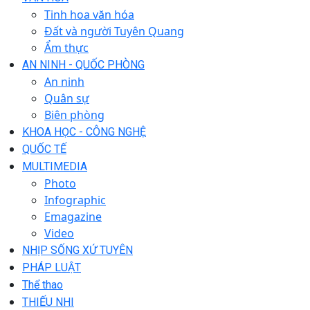
Tinh hoa văn hóa
Đất và người Tuyên Quang
Ẩm thực
AN NINH - QUỐC PHÒNG
An ninh
Quân sự
Biên phòng
KHOA HỌC - CÔNG NGHỆ
QUỐC TẾ
MULTIMEDIA
Photo
Infographic
Emagazine
Video
NHỊP SỐNG XỨ TUYÊN
PHÁP LUẬT
Thể thao
THIẾU NHI