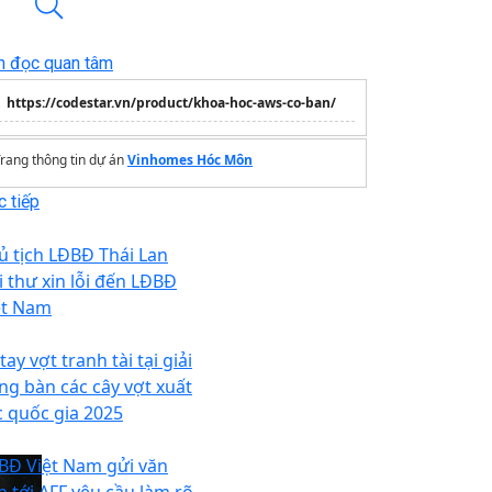
n đọc quan tâm
https://codestar.vn/product/khoa-hoc-aws-co-ban/
rang thông tin dự án
Vinhomes Hóc Môn
 tiếp
ủ tịch LĐBĐ Thái Lan
i thư xin lỗi đến LĐBĐ
ệt Nam
tay vợt tranh tài tại giải
ng bàn các cây vợt xuất
c quốc gia 2025
BĐ Việt Nam gửi văn