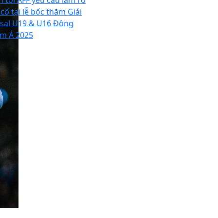
n tới AFF yêu cầu làm rõ
cố tại lễ bốc thăm Giải
tsal U19 & U16 Đông
m Á 2025