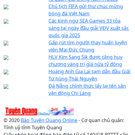
Chủ tịch FIFA gửi thư chúc mừng
bóng đá Việt Nam
Các kình ngư SEA Games 33 tỏa
sáng tại ngày đầu giải VĐV xuất sắc
quốc gia 2025
Gấp rút tìm người thay huấn luyện
viên Mai Đức Chung
HLV Kim Sang Sik được tặng huy
chương vàng trị giá nửa tỷ đồng
Hoàng Anh Gia Lai tạm dẫn đầu Giải
Tứ hùng-Thái Nguyên
Đà Nẵng chính thức lấy lại tên sân
vận động Chi Lăng
© 2020
Báo Tuyên Quang Online
- Cơ quan chủ quản:
Tỉnh uỷ tỉnh Tuyên Quang
Giấy phép hoạt động báo điện tử số 140/GP-BTTTT cấp