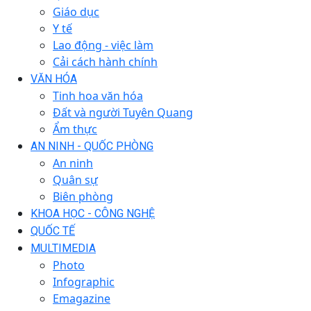
Giáo dục
Y tế
Lao động - việc làm
Cải cách hành chính
VĂN HÓA
Tinh hoa văn hóa
Đất và người Tuyên Quang
Ẩm thực
AN NINH - QUỐC PHÒNG
An ninh
Quân sự
Biên phòng
KHOA HỌC - CÔNG NGHỆ
QUỐC TẾ
MULTIMEDIA
Photo
Infographic
Emagazine