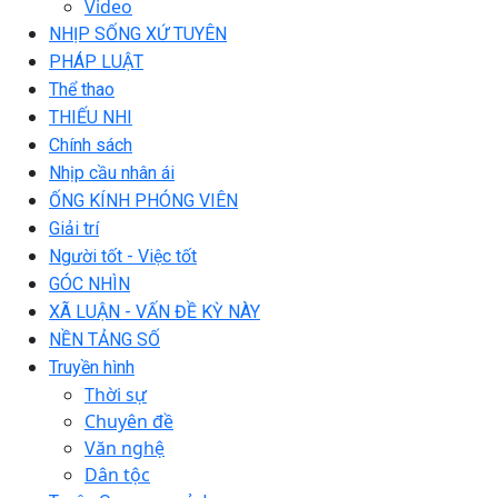
Video
NHỊP SỐNG XỨ TUYÊN
PHÁP LUẬT
Thể thao
THIẾU NHI
Chính sách
Nhịp cầu nhân ái
ỐNG KÍNH PHÓNG VIÊN
Giải trí
Người tốt - Việc tốt
GÓC NHÌN
XÃ LUẬN - VẤN ĐỀ KỲ NÀY
NỀN TẢNG SỐ
Truyền hình
Thời sự
Chuyên đề
Văn nghệ
Dân tộc