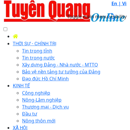
En |
Vi
Toggle main menu visibility
THỜI SỰ - CHÍNH TRỊ
Tin trong tỉnh
Tin trong nước
Xây dựng Đảng - Nhà nước - MTTQ
Bảo vệ nền tảng tư tưởng của Đảng
Đạo đức Hồ Chí Minh
KINH TẾ
Công nghiệp
Nông-Lâm nghiệp
Thương mại - Dịch vụ
Đầu tư
Nông thôn mới
XÃ HỘI