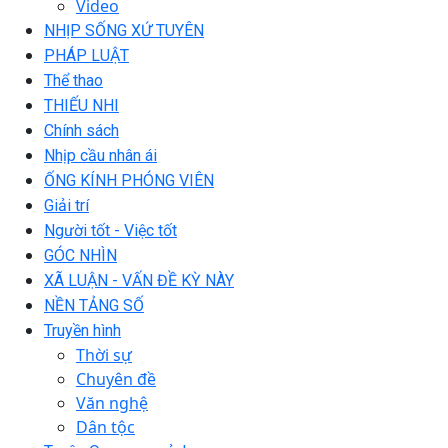
Video
NHỊP SỐNG XỨ TUYÊN
PHÁP LUẬT
Thể thao
THIẾU NHI
Chính sách
Nhịp cầu nhân ái
ỐNG KÍNH PHÓNG VIÊN
Giải trí
Người tốt - Việc tốt
GÓC NHÌN
XÃ LUẬN - VẤN ĐỀ KỲ NÀY
NỀN TẢNG SỐ
Truyền hình
Thời sự
Chuyên đề
Văn nghệ
Dân tộc