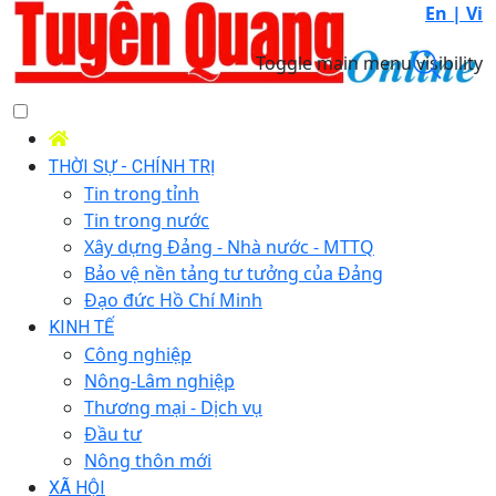
En |
Vi
Toggle main menu visibility
THỜI SỰ - CHÍNH TRỊ
Tin trong tỉnh
Tin trong nước
Xây dựng Đảng - Nhà nước - MTTQ
Bảo vệ nền tảng tư tưởng của Đảng
Đạo đức Hồ Chí Minh
KINH TẾ
Công nghiệp
Nông-Lâm nghiệp
Thương mại - Dịch vụ
Đầu tư
Nông thôn mới
XÃ HỘI