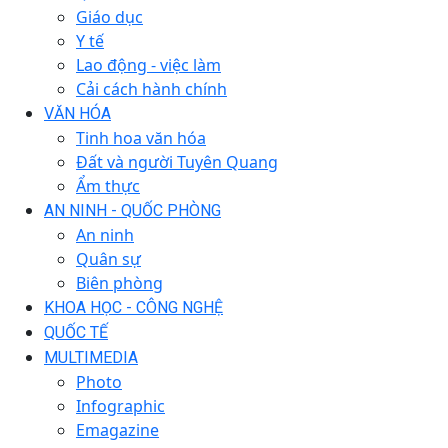
Giáo dục
Y tế
Lao động - việc làm
Cải cách hành chính
VĂN HÓA
Tinh hoa văn hóa
Đất và người Tuyên Quang
Ẩm thực
AN NINH - QUỐC PHÒNG
An ninh
Quân sự
Biên phòng
KHOA HỌC - CÔNG NGHỆ
QUỐC TẾ
MULTIMEDIA
Photo
Infographic
Emagazine