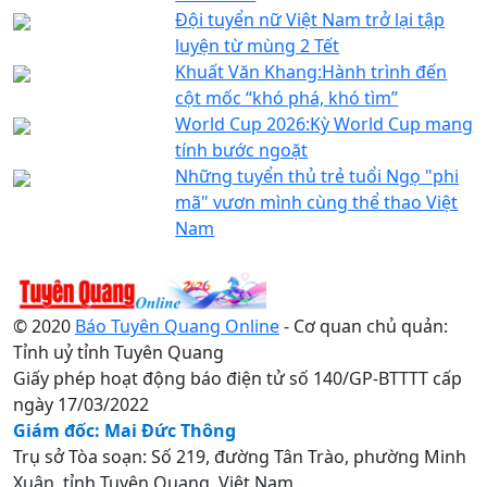
Đội tuyển nữ Việt Nam trở lại tập
luyện từ mùng 2 Tết
Khuất Văn Khang:Hành trình đến
cột mốc “khó phá, khó tìm”
World Cup 2026:Kỳ World Cup mang
tính bước ngoặt
Những tuyển thủ trẻ tuổi Ngọ "phi
mã" vươn mình cùng thể thao Việt
Nam
© 2020
Báo Tuyên Quang Online
- Cơ quan chủ quản:
Tỉnh uỷ tỉnh Tuyên Quang
Giấy phép hoạt động báo điện tử số 140/GP-BTTTT cấp
ngày 17/03/2022
Giám đốc: Mai Đức Thông
Trụ sở Tòa soạn: Số 219, đường Tân Trào, phường Minh
Xuân, tỉnh Tuyên Quang, Việt Nam.