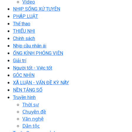
Video
NHỊP SỐNG XỨ TUYÊN
PHÁP LUẬT
Thể thao
THIẾU NHI
Chính sách
Nhịp cầu nhân ái
ỐNG KÍNH PHÓNG VIÊN
Giải trí
Người tốt - Việc tốt
GÓC NHÌN
XÃ LUẬN - VẤN ĐỀ KỲ NÀY
NỀN TẢNG SỐ
Truyền hình
Thời sự
Chuyên đề
Văn nghệ
Dân tộc