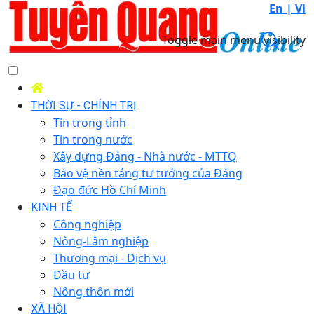
En |
Vi
Toggle main menu visibility
THỜI SỰ - CHÍNH TRỊ
Tin trong tỉnh
Tin trong nước
Xây dựng Đảng - Nhà nước - MTTQ
Bảo vệ nền tảng tư tưởng của Đảng
Đạo đức Hồ Chí Minh
KINH TẾ
Công nghiệp
Nông-Lâm nghiệp
Thương mại - Dịch vụ
Đầu tư
Nông thôn mới
XÃ HỘI