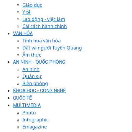
Giáo dục
Y tế
Lao động - việc làm
Cải cách hành chính
VĂN HÓA
Tinh hoa văn hóa
Đất và người Tuyên Quang
Ẩm thực
AN NINH - QUỐC PHÒNG
An ninh
Quân sự
Biên phòng
KHOA HỌC - CÔNG NGHỆ
QUỐC TẾ
MULTIMEDIA
Photo
Infographic
Emagazine