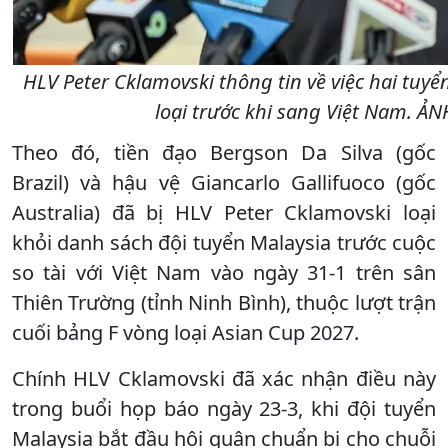
HLV Peter Cklamovski thông tin về việc hai tuyể
loại trước khi sang Việt Nam. Ả
Theo đó, tiền đạo Bergson Da Silva (gốc
Brazil) và hậu vệ Giancarlo Gallifuoco (gốc
Australia) đã bị HLV Peter Cklamovski loại
khỏi danh sách đội tuyển Malaysia trước cuộc
so tài với Việt Nam vào ngày 31-1 trên sân
Thiên Trường (tỉnh Ninh Bình), thuộc lượt trận
cuối bảng F vòng loại Asian Cup 2027.
Chính HLV Cklamovski đã xác nhận điều này
trong buổi họp báo ngày 23-3, khi đội tuyển
Malaysia bắt đầu hội quân chuẩn bị cho chuỗi