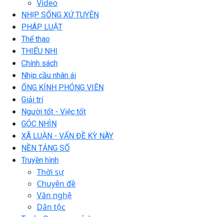
Video
NHỊP SỐNG XỨ TUYÊN
PHÁP LUẬT
Thể thao
THIẾU NHI
Chính sách
Nhịp cầu nhân ái
ỐNG KÍNH PHÓNG VIÊN
Giải trí
Người tốt - Việc tốt
GÓC NHÌN
XÃ LUẬN - VẤN ĐỀ KỲ NÀY
NỀN TẢNG SỐ
Truyền hình
Thời sự
Chuyên đề
Văn nghệ
Dân tộc