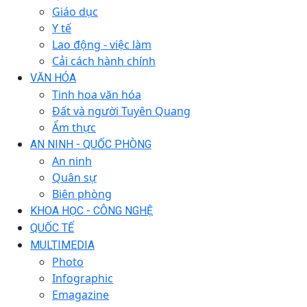
Giáo dục
Y tế
Lao động - việc làm
Cải cách hành chính
VĂN HÓA
Tinh hoa văn hóa
Đất và người Tuyên Quang
Ẩm thực
AN NINH - QUỐC PHÒNG
An ninh
Quân sự
Biên phòng
KHOA HỌC - CÔNG NGHỆ
QUỐC TẾ
MULTIMEDIA
Photo
Infographic
Emagazine