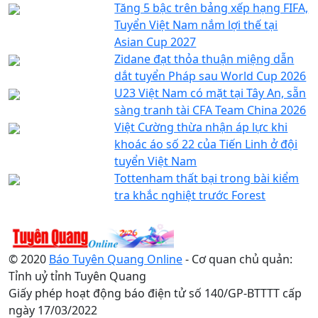
Tăng 5 bậc trên bảng xếp hạng FIFA,
Tuyển Việt Nam nắm lợi thế tại
Asian Cup 2027
Zidane đạt thỏa thuận miệng dẫn
dắt tuyển Pháp sau World Cup 2026
U23 Việt Nam có mặt tại Tây An, sẵn
sàng tranh tài CFA Team China 2026
Việt Cường thừa nhận áp lực khi
khoác áo số 22 của Tiến Linh ở đội
tuyển Việt Nam
Tottenham thất bại trong bài kiểm
tra khắc nghiệt trước Forest
© 2020
Báo Tuyên Quang Online
- Cơ quan chủ quản:
Tỉnh uỷ tỉnh Tuyên Quang
Giấy phép hoạt động báo điện tử số 140/GP-BTTTT cấp
ngày 17/03/2022