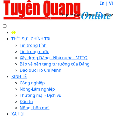
En |
Vi
Toggle main menu visibility
THỜI SỰ - CHÍNH TRỊ
Tin trong tỉnh
Tin trong nước
Xây dựng Đảng - Nhà nước - MTTQ
Bảo vệ nền tảng tư tưởng của Đảng
Đạo đức Hồ Chí Minh
KINH TẾ
Công nghiệp
Nông-Lâm nghiệp
Thương mại - Dịch vụ
Đầu tư
Nông thôn mới
XÃ HỘI