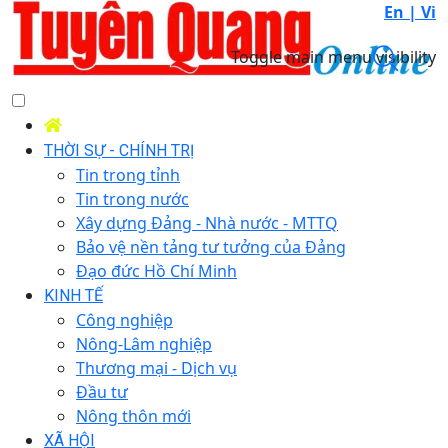
En |
Vi
Toggle main menu visibility
THỜI SỰ - CHÍNH TRỊ
Tin trong tỉnh
Tin trong nước
Xây dựng Đảng - Nhà nước - MTTQ
Bảo vệ nền tảng tư tưởng của Đảng
Đạo đức Hồ Chí Minh
KINH TẾ
Công nghiệp
Nông-Lâm nghiệp
Thương mại - Dịch vụ
Đầu tư
Nông thôn mới
XÃ HỘI