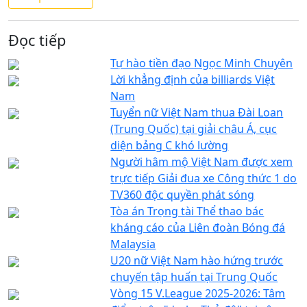
Đọc tiếp
Tự hào tiền đạo Ngọc Minh Chuyên
Lời khẳng định của billiards Việt
Nam
Tuyển nữ Việt Nam thua Đài Loan
(Trung Quốc) tại giải châu Á, cục
diện bảng C khó lường
Người hâm mộ Việt Nam được xem
trực tiếp Giải đua xe Công thức 1 do
TV360 độc quyền phát sóng
Tòa án Trọng tài Thể thao bác
kháng cáo của Liên đoàn Bóng đá
Malaysia
U20 nữ Việt Nam hào hứng trước
chuyến tập huấn tại Trung Quốc
Vòng 15 V.League 2025-2026: Tâm