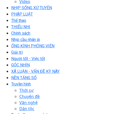
Video
NHỊP SỐNG XỨ TUYÊN
PHÁP LUẬT
Thể thao
THIẾU NHI
Chính sách
Nhịp cầu nhân ái
ỐNG KÍNH PHÓNG VIÊN
Giải trí
Người tốt - Việc tốt
GÓC NHÌN
XÃ LUẬN - VẤN ĐỀ KỲ NÀY
NỀN TẢNG SỐ
Truyền hình
Thời sự
Chuyên đề
Văn nghệ
Dân tộc