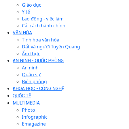
Giáo dục
Y tế
Lao động - việc làm
Cải cách hành chính
VĂN HÓA
Tinh hoa văn hóa
Đất và người Tuyên Quang
Ẩm thực
AN NINH - QUỐC PHÒNG
An ninh
Quân sự
Biên phòng
KHOA HỌC - CÔNG NGHỆ
QUỐC TẾ
MULTIMEDIA
Photo
Infographic
Emagazine