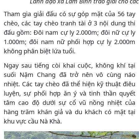
Lãnh đạo xã Lâm Bình trao giải cho các
Tham gia giải đấu có sự góp mặt của 56 tay
chèo, các tay chèo tranh tài ở 3 nội dung thi
đấu gồm: Đôi nam cự ly 2.000m; đôi nữ cự ly
1.000m; đôi nam nữ phối hợp cự ly 2.000m
không phân biệt lứa tuổi.
Ngay sau tiếng còi khai cuộc, không khí tại
suối Nặm Chang đã trở nên vô cùng náo
nhiệt. Các tay chèo đã thể hiện kỹ thuật điêu
luyện, sự phối hợp ăn ý và tinh thần quyết
tâm cao độ dưới sự cổ vũ nồng nhiệt của
hàng trăm khán giả và du khách có mặt tại
khu vực cầu Nà Khà.