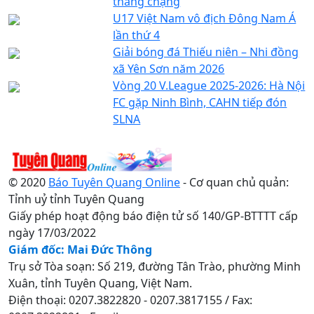
thắng chặng
U17 Việt Nam vô địch Đông Nam Á
lần thứ 4
Giải bóng đá Thiếu niên – Nhi đồng
xã Yên Sơn năm 2026
Vòng 20 V.League 2025-2026: Hà Nội
FC gặp Ninh Bình, CAHN tiếp đón
SLNA
© 2020
Báo Tuyên Quang Online
- Cơ quan chủ quản:
Tỉnh uỷ tỉnh Tuyên Quang
Giấy phép hoạt động báo điện tử số 140/GP-BTTTT cấp
ngày 17/03/2022
Giám đốc: Mai Đức Thông
Trụ sở Tòa soạn: Số 219, đường Tân Trào, phường Minh
Xuân, tỉnh Tuyên Quang, Việt Nam.
Điện thoại: 0207.3822820 - 0207.3817155 / Fax: