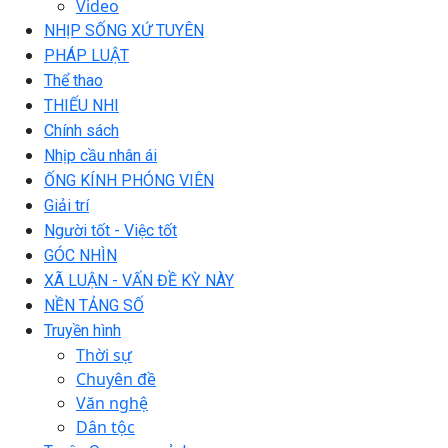
Video
NHỊP SỐNG XỨ TUYÊN
PHÁP LUẬT
Thể thao
THIẾU NHI
Chính sách
Nhịp cầu nhân ái
ỐNG KÍNH PHÓNG VIÊN
Giải trí
Người tốt - Việc tốt
GÓC NHÌN
XÃ LUẬN - VẤN ĐỀ KỲ NÀY
NỀN TẢNG SỐ
Truyền hình
Thời sự
Chuyên đề
Văn nghệ
Dân tộc