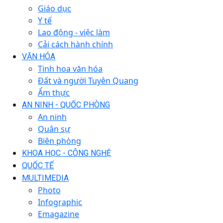
Giáo dục
Y tế
Lao động - việc làm
Cải cách hành chính
VĂN HÓA
Tinh hoa văn hóa
Đất và người Tuyên Quang
Ẩm thực
AN NINH - QUỐC PHÒNG
An ninh
Quân sự
Biên phòng
KHOA HỌC - CÔNG NGHỆ
QUỐC TẾ
MULTIMEDIA
Photo
Infographic
Emagazine