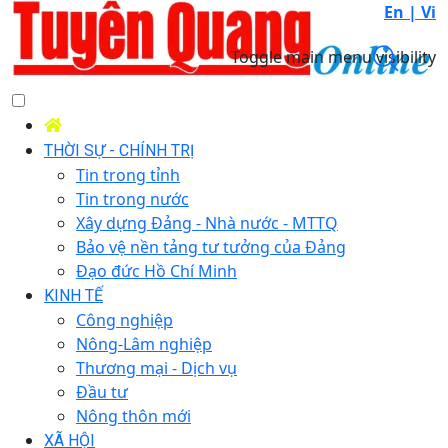
En |
Vi
Toggle main menu visibility
THỜI SỰ - CHÍNH TRỊ
Tin trong tỉnh
Tin trong nước
Xây dựng Đảng - Nhà nước - MTTQ
Bảo vệ nền tảng tư tưởng của Đảng
Đạo đức Hồ Chí Minh
KINH TẾ
Công nghiệp
Nông-Lâm nghiệp
Thương mại - Dịch vụ
Đầu tư
Nông thôn mới
XÃ HỘI