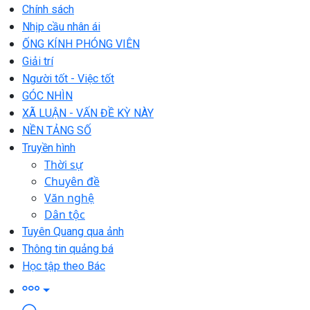
Chính sách
Nhịp cầu nhân ái
ỐNG KÍNH PHÓNG VIÊN
Giải trí
Người tốt - Việc tốt
GÓC NHÌN
XÃ LUẬN - VẤN ĐỀ KỲ NÀY
NỀN TẢNG SỐ
Truyền hình
Thời sự
Chuyên đề
Văn nghệ
Dân tộc
Tuyên Quang qua ảnh
Thông tin quảng bá
Học tập theo Bác