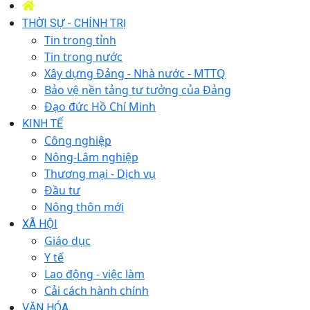
THỜI SỰ - CHÍNH TRỊ
Tin trong tỉnh
Tin trong nước
Xây dựng Đảng - Nhà nước - MTTQ
Bảo vệ nền tảng tư tưởng của Đảng
Đạo đức Hồ Chí Minh
KINH TẾ
Công nghiệp
Nông-Lâm nghiệp
Thương mại - Dịch vụ
Đầu tư
Nông thôn mới
XÃ HỘI
Giáo dục
Y tế
Lao động - việc làm
Cải cách hành chính
VĂN HÓA