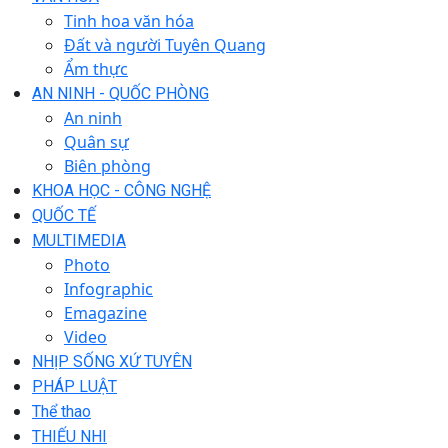
Tinh hoa văn hóa
Đất và người Tuyên Quang
Ẩm thực
AN NINH - QUỐC PHÒNG
An ninh
Quân sự
Biên phòng
KHOA HỌC - CÔNG NGHỆ
QUỐC TẾ
MULTIMEDIA
Photo
Infographic
Emagazine
Video
NHỊP SỐNG XỨ TUYÊN
PHÁP LUẬT
Thể thao
THIẾU NHI