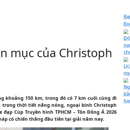
Bạ
Đọc
Độ
na
n mục của Christoph
ch
Lị
ng
Ng
bậ
ng khoảng 150 km, trong đó có 7 km cuối cùng đi
hạ
trong thời tiết nắng nóng, ngoại binh Christoph
xe đạp Cúp Truyền hình TPHCM – Tôn Đông Á 2026
p có chiến thắng đầu tiên tại giải năm nay.