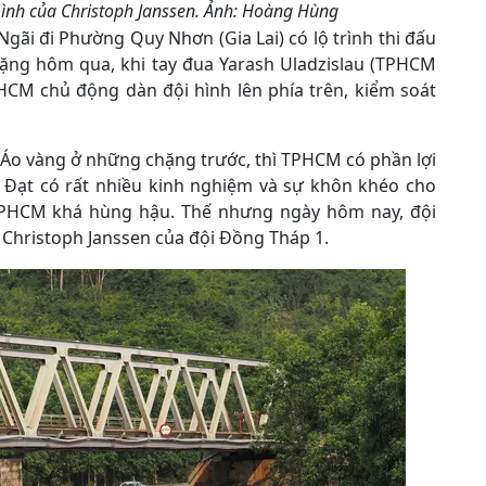
ình của Christoph Janssen. Ảnh: Hoàng Hùng
gãi đi Phường Quy Nhơn (Gia Lai) có lộ trình thi đấu
hặng hôm qua, khi tay đua Yarash Uladzislau (TPHCM
CM chủ động dàn đội hình lên phía trên, kiểm soát
 Áo vàng ở những chặng trước, thì TPHCM có phần lợi
 Đạt có rất nhiều kinh nghiệm và sự khôn khéo cho
i TPHCM khá hùng hậu. Thế nhưng ngày hôm nay, đội
n Christoph Janssen của đội Đồng Tháp 1.