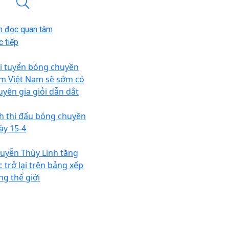
n đọc quan tâm
 tiếp
i tuyển bóng chuyền
m Việt Nam sẽ sớm có
uyên gia giỏi dẫn dắt
ch thi đấu bóng chuyền
ày 15-4
uyễn Thùy Linh tăng
c trở lại trên bảng xếp
ng thế giới