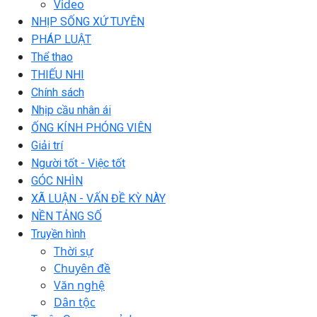
Video
NHỊP SỐNG XỨ TUYÊN
PHÁP LUẬT
Thể thao
THIẾU NHI
Chính sách
Nhịp cầu nhân ái
ỐNG KÍNH PHÓNG VIÊN
Giải trí
Người tốt - Việc tốt
GÓC NHÌN
XÃ LUẬN - VẤN ĐỀ KỲ NÀY
NỀN TẢNG SỐ
Truyền hình
Thời sự
Chuyên đề
Văn nghệ
Dân tộc