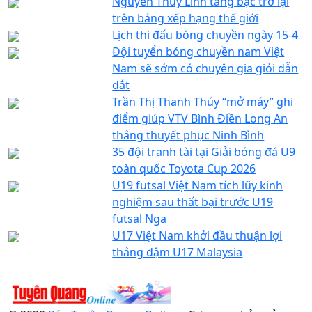
Nguyễn Thùy Linh tăng bậc trở lại
trên bảng xếp hạng thế giới
Lịch thi đấu bóng chuyền ngày 15-4
Đội tuyển bóng chuyền nam Việt
Nam sẽ sớm có chuyên gia giỏi dẫn
dắt
Trần Thị Thanh Thúy “mở máy” ghi
điểm giúp VTV Bình Điền Long An
thắng thuyết phục Ninh Bình
35 đội tranh tài tại Giải bóng đá U9
toàn quốc Toyota Cup 2026
U19 futsal Việt Nam tích lũy kinh
nghiệm sau thất bại trước U19
futsal Nga
U17 Việt Nam khởi đầu thuận lợi
thắng đậm U17 Malaysia