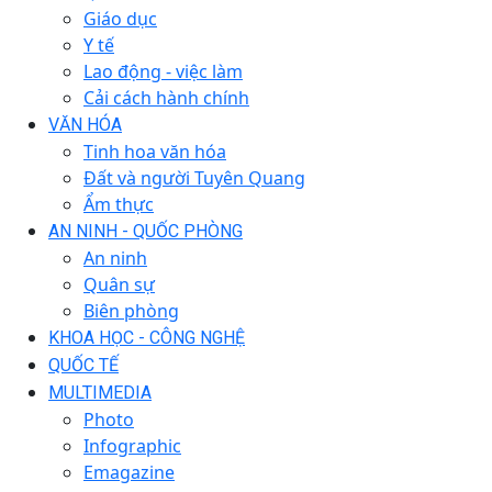
Giáo dục
Y tế
Lao động - việc làm
Cải cách hành chính
VĂN HÓA
Tinh hoa văn hóa
Đất và người Tuyên Quang
Ẩm thực
AN NINH - QUỐC PHÒNG
An ninh
Quân sự
Biên phòng
KHOA HỌC - CÔNG NGHỆ
QUỐC TẾ
MULTIMEDIA
Photo
Infographic
Emagazine