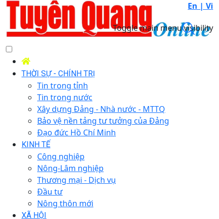
En |
Vi
Toggle main menu visibility
THỜI SỰ - CHÍNH TRỊ
Tin trong tỉnh
Tin trong nước
Xây dựng Đảng - Nhà nước - MTTQ
Bảo vệ nền tảng tư tưởng của Đảng
Đạo đức Hồ Chí Minh
KINH TẾ
Công nghiệp
Nông-Lâm nghiệp
Thương mại - Dịch vụ
Đầu tư
Nông thôn mới
XÃ HỘI