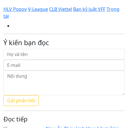
HLV Popov
V-League
CLB Viettel
Ban kỷ luật VFF
Trọng
tài
Ý kiến bạn đọc
Đọc tiếp