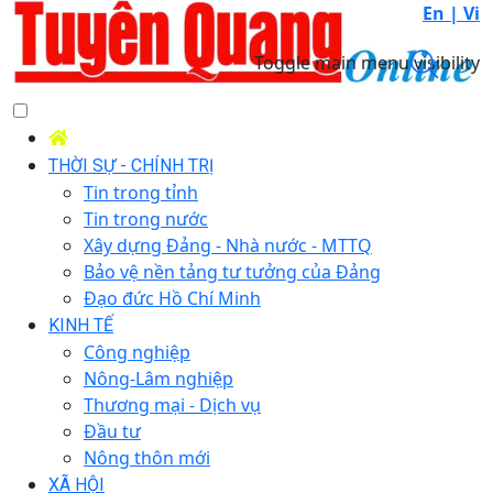
En |
Vi
Toggle main menu visibility
THỜI SỰ - CHÍNH TRỊ
Tin trong tỉnh
Tin trong nước
Xây dựng Đảng - Nhà nước - MTTQ
Bảo vệ nền tảng tư tưởng của Đảng
Đạo đức Hồ Chí Minh
KINH TẾ
Công nghiệp
Nông-Lâm nghiệp
Thương mại - Dịch vụ
Đầu tư
Nông thôn mới
XÃ HỘI