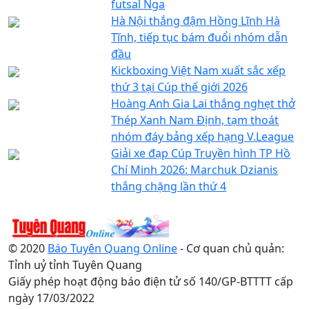
futsal Nga
Hà Nội thắng đậm Hồng Lĩnh Hà
Tĩnh, tiếp tục bám đuổi nhóm dẫn
đầu
Kickboxing Việt Nam xuất sắc xếp
thứ 3 tại Cúp thế giới 2026
Hoàng Anh Gia Lai thắng nghẹt thở
Thép Xanh Nam Định, tạm thoát
nhóm đáy bảng xếp hạng V.League
Giải xe đạp Cúp Truyền hình TP Hồ
Chí Minh 2026: Marchuk Dzianis
thắng chặng lần thứ 4
© 2020
Báo Tuyên Quang Online
- Cơ quan chủ quản:
Tỉnh uỷ tỉnh Tuyên Quang
Giấy phép hoạt động báo điện tử số 140/GP-BTTTT cấp
ngày 17/03/2022