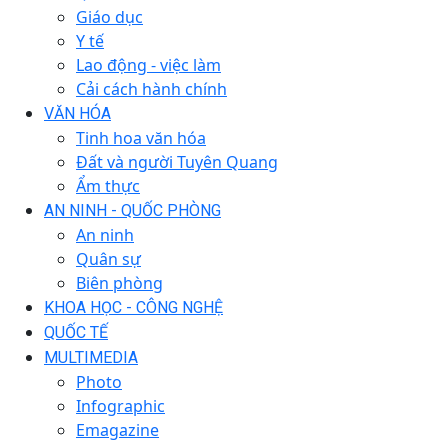
Giáo dục
Y tế
Lao động - việc làm
Cải cách hành chính
VĂN HÓA
Tinh hoa văn hóa
Đất và người Tuyên Quang
Ẩm thực
AN NINH - QUỐC PHÒNG
An ninh
Quân sự
Biên phòng
KHOA HỌC - CÔNG NGHỆ
QUỐC TẾ
MULTIMEDIA
Photo
Infographic
Emagazine