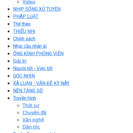
Video
NHỊP SỐNG XỨ TUYÊN
PHÁP LUẬT
Thể thao
THIẾU NHI
Chính sách
Nhịp cầu nhân ái
ỐNG KÍNH PHÓNG VIÊN
Giải trí
Người tốt - Việc tốt
GÓC NHÌN
XÃ LUẬN - VẤN ĐỀ KỲ NÀY
NỀN TẢNG SỐ
Truyền hình
Thời sự
Chuyên đề
Văn nghệ
Dân tộc