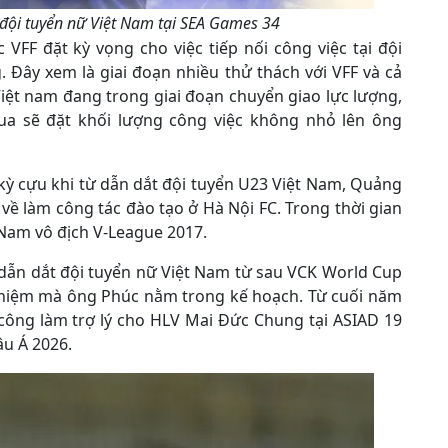
ội tuyển nữ Việt Nam tại SEA Games 34
FF đặt kỳ vọng cho việc tiếp nối công việc tại đội
Đây xem là giai đoạn nhiều thử thách với VFF và cả
iệt nam đang trong giai đoạn chuyển giao lực lượng,
 qua sẽ đặt khối lượng công việc không nhỏ lên ông
ỳ cựu khi từ dẫn dắt đội tuyển U23 Việt Nam, Quảng
 về làm công tác đào tạo ở Hà Nội FC. Trong thời gian
Nam vô địch V-League 2017.
 dẫn dắt đội tuyển nữ Việt Nam từ sau VCK World Cup
nhiệm mà ông Phúc nằm trong kế hoạch. Từ cuối năm
ông làm trợ lý cho HLV Mai Đức Chung tại ASIAD 19
âu Á 2026.