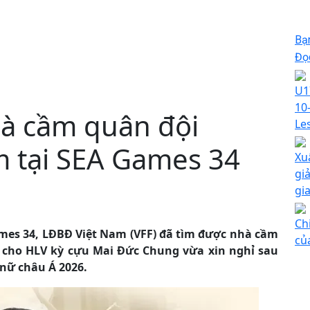
Bạ
Đọc
U1
10
à cầm quân đội
Le
m tại SEA Games 34
Xu
gi
gi
Ch
mes 34, LĐBĐ Việt Nam (VFF) đã tìm được nhà cầm
củ
 cho HLV kỳ cựu Mai Đức Chung vừa xin nghỉ sau
 nữ châu Á 2026.