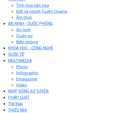
Tinh hoa văn hóa
Đất và người Tuyên Quang
Ẩm thực
AN NINH - QUỐC PHÒNG
An ninh
Quân sự
Biên phòng
KHOA HỌC - CÔNG NGHỆ
QUỐC TẾ
MULTIMEDIA
Photo
Infographic
Emagazine
Video
NHỊP SỐNG XỨ TUYÊN
PHÁP LUẬT
Thể thao
THIẾU NHI