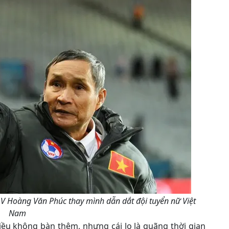
V Hoàng Văn Phúc thay mình dẫn dắt đội tuyển nữ Việt
Nam
ều không bàn thêm, nhưng cái lo là quãng thời gian