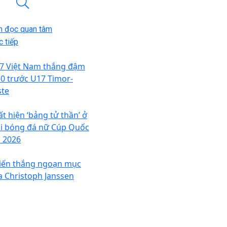
n đọc quan tâm
 tiếp
7 Việt Nam thắng đậm
-0 trước U17 Timor-
ste
ất hiện ‘bảng tử thần’ ở
ải bóng đá nữ Cúp Quốc
a 2026
iến thắng ngoạn mục
a Christoph Janssen