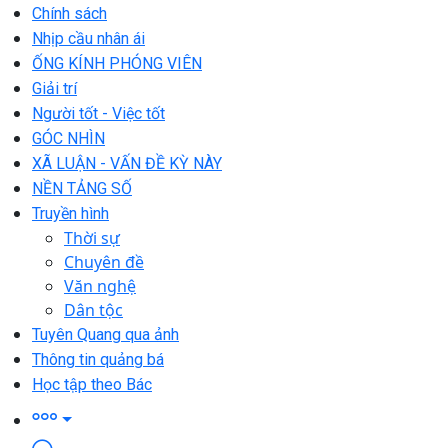
Chính sách
Nhịp cầu nhân ái
ỐNG KÍNH PHÓNG VIÊN
Giải trí
Người tốt - Việc tốt
GÓC NHÌN
XÃ LUẬN - VẤN ĐỀ KỲ NÀY
NỀN TẢNG SỐ
Truyền hình
Thời sự
Chuyên đề
Văn nghệ
Dân tộc
Tuyên Quang qua ảnh
Thông tin quảng bá
Học tập theo Bác