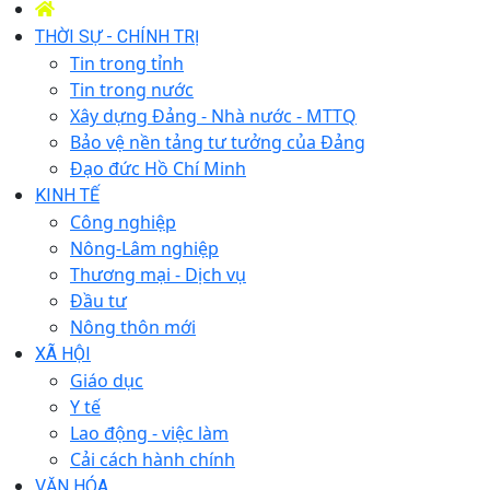
THỜI SỰ - CHÍNH TRỊ
Tin trong tỉnh
Tin trong nước
Xây dựng Đảng - Nhà nước - MTTQ
Bảo vệ nền tảng tư tưởng của Đảng
Đạo đức Hồ Chí Minh
KINH TẾ
Công nghiệp
Nông-Lâm nghiệp
Thương mại - Dịch vụ
Đầu tư
Nông thôn mới
XÃ HỘI
Giáo dục
Y tế
Lao động - việc làm
Cải cách hành chính
VĂN HÓA