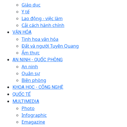
Giáo dục
Y tế
Lao động - việc làm
Cải cách hành chính
VĂN HÓA
Tinh hoa văn hóa
Đất và người Tuyên Quang
Ẩm thực
AN NINH - QUỐC PHÒNG
An ninh
Quân sự
Biên phòng
KHOA HỌC - CÔNG NGHỆ
QUỐC TẾ
MULTIMEDIA
Photo
Infographic
Emagazine