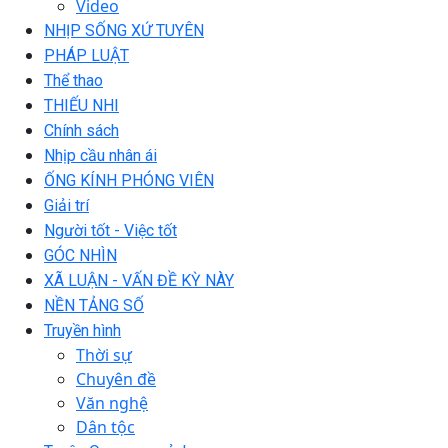
Video
NHỊP SỐNG XỨ TUYÊN
PHÁP LUẬT
Thể thao
THIẾU NHI
Chính sách
Nhịp cầu nhân ái
ỐNG KÍNH PHÓNG VIÊN
Giải trí
Người tốt - Việc tốt
GÓC NHÌN
XÃ LUẬN - VẤN ĐỀ KỲ NÀY
NỀN TẢNG SỐ
Truyền hình
Thời sự
Chuyên đề
Văn nghệ
Dân tộc