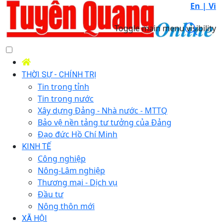
En |
Vi
Toggle main menu visibility
THỜI SỰ - CHÍNH TRỊ
Tin trong tỉnh
Tin trong nước
Xây dựng Đảng - Nhà nước - MTTQ
Bảo vệ nền tảng tư tưởng của Đảng
Đạo đức Hồ Chí Minh
KINH TẾ
Công nghiệp
Nông-Lâm nghiệp
Thương mại - Dịch vụ
Đầu tư
Nông thôn mới
XÃ HỘI