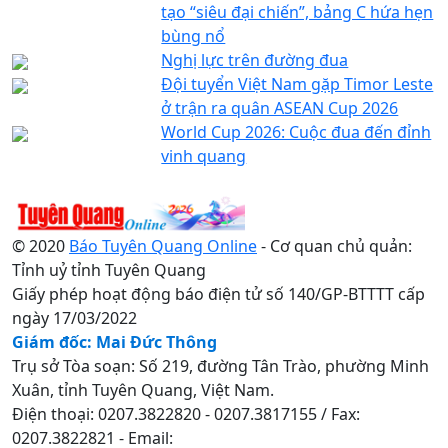
tạo “siêu đại chiến”, bảng C hứa hẹn
bùng nổ
Nghị lực trên đường đua
Đội tuyển Việt Nam gặp Timor Leste
ở trận ra quân ASEAN Cup 2026
World Cup 2026: Cuộc đua đến đỉnh
vinh quang
© 2020
Báo Tuyên Quang Online
- Cơ quan chủ quản:
Tỉnh uỷ tỉnh Tuyên Quang
Giấy phép hoạt động báo điện tử số 140/GP-BTTTT cấp
ngày 17/03/2022
Giám đốc: Mai Đức Thông
Trụ sở Tòa soạn: Số 219, đường Tân Trào, phường Minh
Xuân, tỉnh Tuyên Quang, Việt Nam.
Điện thoại: 0207.3822820 - 0207.3817155 / Fax:
0207.3822821 - Email: