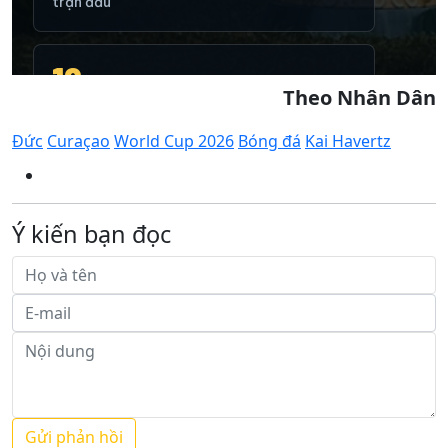
Theo Nhân Dân
Đức
Curaçao
World Cup 2026
Bóng đá
Kai Havertz
Ý kiến bạn đọc