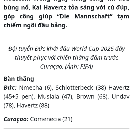
bùng nổ, Kai Havertz tỏa sáng với cú đúp,
góp công giúp “Die Mannschaft” tạm
chiếm ngôi đầu bảng.
Đội tuyển Đức khởi đầu World Cup 2026 đầy
thuyết phục với chiến thắng đậm trước
Curaçao. (Ảnh: FIFA)
Bàn thắng
Đức:
Nmecha (6), Schlotterbeck (38) Havertz
(45+5 pen), Musiala (47), Brown (68), Undav
(78), Havertz (88)
Curaçao:
Comenecia (21)