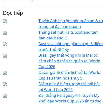
Đọc tiếp
Tuyển Anh bị trộm hết quần áo & tư
trang tại đại bản doanh
Thắng sát nút Haiti, Scotland tạm
dẫn đầu bảng C
Australia bất ngờ giành trọn 3 điểm
trước Thổ Nhĩ Kỳ
Brazil gây thất vọng khi bị Maroc
cầm chân ở trận ra quân tại World
Cup 2026
Qatar giành điểm lịch sử tại World
Cup sau trận hòa Thụy Sĩ
Điểm mặt 8 hiện tượng trẻ nổi bật
tại World Cup 2026
Đại thắng Paraguay 4-1, tuyển Mỹ
khởi đầu World Cup 2026 ấn tượng