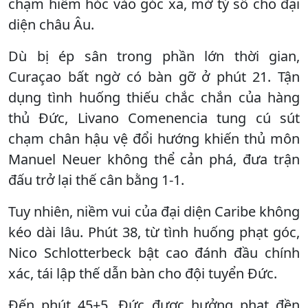
chạm hiểm hóc vào góc xa, mở tỷ số cho đại
diện châu Âu.
Dù bị ép sân trong phần lớn thời gian,
Curaçao bất ngờ có bàn gỡ ở phút 21. Tận
dụng tình huống thiếu chắc chắn của hàng
thủ Đức, Livano Comenencia tung cú sút
chạm chân hậu vệ đổi hướng khiến thủ môn
Manuel Neuer không thể cản phá, đưa trận
đấu trở lại thế cân bằng 1-1.
Tuy nhiên, niềm vui của đại diện Caribe không
kéo dài lâu. Phút 38, từ tình huống phạt góc,
Nico Schlotterbeck bật cao đánh đầu chính
xác, tái lập thế dẫn bàn cho đội tuyển Đức.
Đến phút 45+5, Đức được hưởng phạt đền