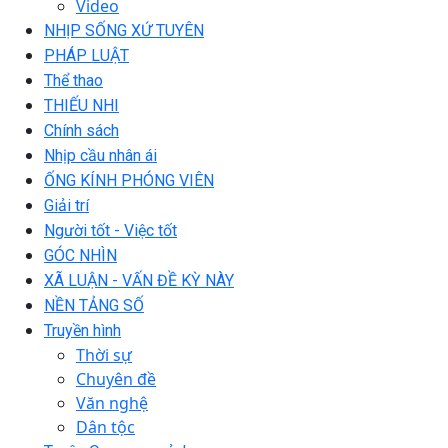
Video
NHỊP SỐNG XỨ TUYÊN
PHÁP LUẬT
Thể thao
THIẾU NHI
Chính sách
Nhịp cầu nhân ái
ỐNG KÍNH PHÓNG VIÊN
Giải trí
Người tốt - Việc tốt
GÓC NHÌN
XÃ LUẬN - VẤN ĐỀ KỲ NÀY
NỀN TẢNG SỐ
Truyền hình
Thời sự
Chuyên đề
Văn nghệ
Dân tộc