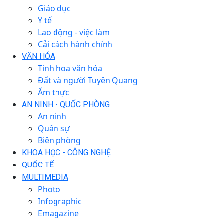
Giáo dục
Y tế
Lao động - việc làm
Cải cách hành chính
VĂN HÓA
Tinh hoa văn hóa
Đất và người Tuyên Quang
Ẩm thực
AN NINH - QUỐC PHÒNG
An ninh
Quân sự
Biên phòng
KHOA HỌC - CÔNG NGHỆ
QUỐC TẾ
MULTIMEDIA
Photo
Infographic
Emagazine