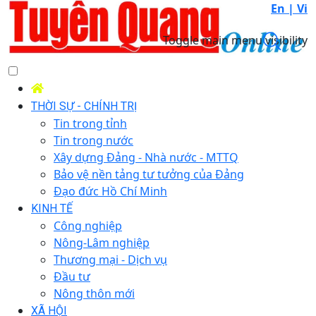
En |
Vi
Toggle main menu visibility
THỜI SỰ - CHÍNH TRỊ
Tin trong tỉnh
Tin trong nước
Xây dựng Đảng - Nhà nước - MTTQ
Bảo vệ nền tảng tư tưởng của Đảng
Đạo đức Hồ Chí Minh
KINH TẾ
Công nghiệp
Nông-Lâm nghiệp
Thương mại - Dịch vụ
Đầu tư
Nông thôn mới
XÃ HỘI