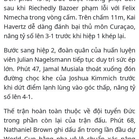
sau khi Riechedly Bazoer phạm lỗi với Felix
Nmecha trong vòng cấm. Trên chấm 11m, Kai
Havertz dễ dàng đánh bại thủ môn Curaçao,
nâng tỷ số lên 3-1 trước khi hiệp 1 khép lại.
Bước sang hiệp 2, đoàn quân của huấn luyện
viên Julian Nagelsmann tiếp tục duy trì sức ép
lớn. Phút 47, Jamal Musiala thoát xuống đón
đường chọc khe của Joshua Kimmich trước
khi dứt điểm lạnh lùng vào góc thấp, nâng tỷ
số lên 4-1.
Thế trận hoàn toàn thuộc về đội tuyển Đức
trong phần còn lại của trận đấu. Phút 68,
Nathaniel Brown ghi dấu ấn trong lần đầu dự
World Cup bằng pha vô-lê chuẩn xác nâng