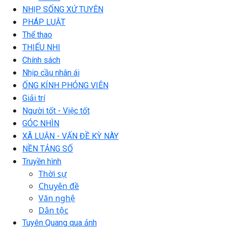
NHỊP SỐNG XỨ TUYÊN
PHÁP LUẬT
Thể thao
THIẾU NHI
Chính sách
Nhịp cầu nhân ái
ỐNG KÍNH PHÓNG VIÊN
Giải trí
Người tốt - Việc tốt
GÓC NHÌN
XÃ LUẬN - VẤN ĐỀ KỲ NÀY
NỀN TẢNG SỐ
Truyền hình
Thời sự
Chuyên đề
Văn nghệ
Dân tộc
Tuyên Quang qua ảnh