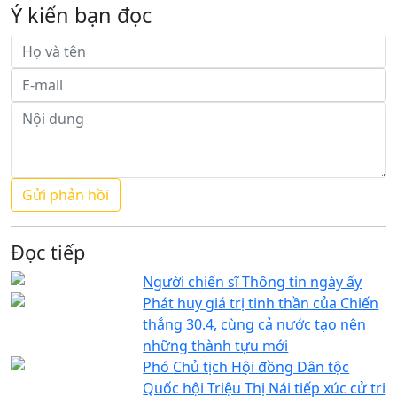
Ý kiến bạn đọc
Đọc tiếp
Người chiến sĩ Thông tin ngày ấy
Phát huy giá trị tinh thần của Chiến
thắng 30.4, cùng cả nước tạo nên
những thành tựu mới
Phó Chủ tịch Hội đồng Dân tộc
Quốc hội Triệu Thị Nái tiếp xúc cử tri