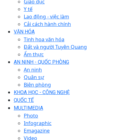
Giáo dục
Y tế
Lao động - việc làm
Cải cách hành chính
VĂN HÓA
Tinh hoa văn hóa
Đất và người Tuyên Quang
Ẩm thực
AN NINH - QUỐC PHÒNG
An ninh
Quân sự
Biên phòng
KHOA HỌC - CÔNG NGHỆ
QUỐC TẾ
MULTIMEDIA
Photo
Infographic
Emagazine
Video