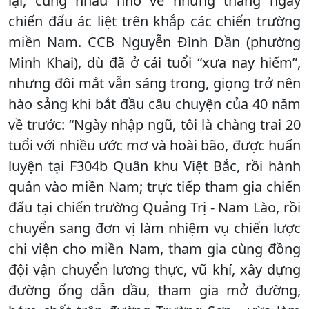
lại, cùng nhau nhớ về những tháng ngày
chiến đấu ác liệt trên khắp các chiến trường
miền Nam. CCB Nguyễn Đình Dần (phường
Minh Khai), dù đã ở cái tuổi “xưa nay hiếm”,
nhưng đôi mắt vẫn sáng trong, giọng trở nên
hào sảng khi bắt đầu câu chuyện của 40 năm
về trước: “Ngày nhập ngũ, tôi là chàng trai 20
tuổi với nhiều ước mơ và hoài bão, được huấn
luyện tại F304b Quân khu Việt Bắc, rồi hành
quân vào miền Nam; trực tiếp tham gia chiến
đấu tại chiến trường Quảng Trị - Nam Lào, rồi
chuyển sang đơn vị làm nhiệm vụ chiến lược
chi viện cho miền Nam, tham gia cùng đồng
đội vận chuyển lương thực, vũ khí, xây dựng
đường ống dẫn dầu, tham gia mở đường,