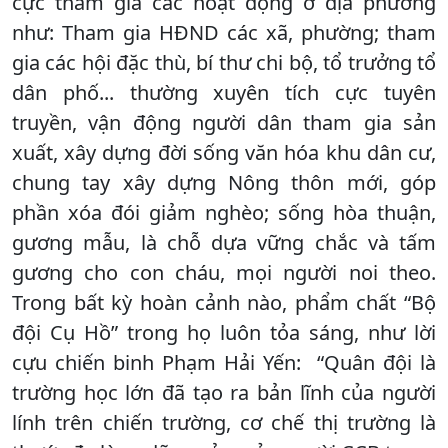
cực tham gia các hoạt động ở địa phương
như: Tham gia HĐND các xã, phường; tham
gia các hội đặc thù, bí thư chi bộ, tổ trưởng tổ
dân phố... thường xuyên tích cực tuyên
truyền, vận động người dân tham gia sản
xuất, xây dựng đời sống văn hóa khu dân cư,
chung tay xây dựng Nông thôn mới, góp
phần xóa đói giảm nghèo; sống hòa thuận,
gương mẫu, là chỗ dựa vững chắc và tấm
gương cho con cháu, mọi người noi theo.
Trong bất kỳ hoàn cảnh nào, phẩm chất “Bộ
đội Cụ Hồ” trong họ luôn tỏa sáng, như lời
cựu chiến binh Phạm Hải Yến: “Quân đội là
trường học lớn đã tạo ra bản lĩnh của người
lính trên chiến trường, cơ chế thị trường là