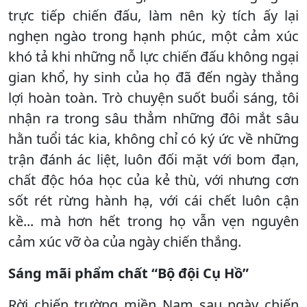
trực tiếp chiến đấu, làm nên kỳ tích ấy lại
nghẹn ngào trong hạnh phúc, một cảm xúc
khó tả khi những nỗ lực chiến đấu không ngại
gian khổ, hy sinh của họ đã đến ngày thắng
lợi hoàn toàn. Trò chuyện suốt buổi sáng, tôi
nhận ra trong sâu thẳm những đôi mắt sâu
hằn tuổi tác kia, không chỉ có ký ức về những
trận đánh ác liệt, luôn đối mặt với bom đạn,
chất độc hóa học của kẻ thù, với nhưng cơn
sốt rét rừng hành hạ, với cái chết luôn cận
kề... mà hơn hết trong họ vẫn vẹn nguyên
cảm xúc vỡ òa của ngày chiến thắng.
Sáng mãi phẩm chất “Bộ đội Cụ Hồ”
Rời chiến trường miền Nam sau ngày chiến