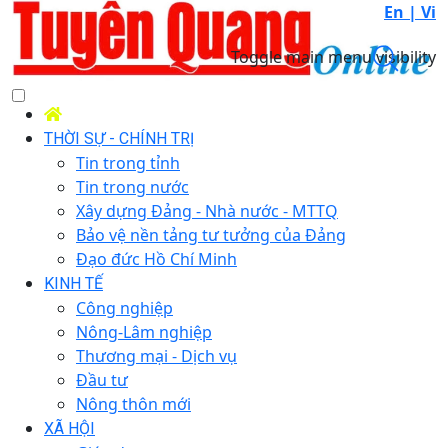
En |
Vi
Toggle main menu visibility
THỜI SỰ - CHÍNH TRỊ
Tin trong tỉnh
Tin trong nước
Xây dựng Đảng - Nhà nước - MTTQ
Bảo vệ nền tảng tư tưởng của Đảng
Đạo đức Hồ Chí Minh
KINH TẾ
Công nghiệp
Nông-Lâm nghiệp
Thương mại - Dịch vụ
Đầu tư
Nông thôn mới
XÃ HỘI