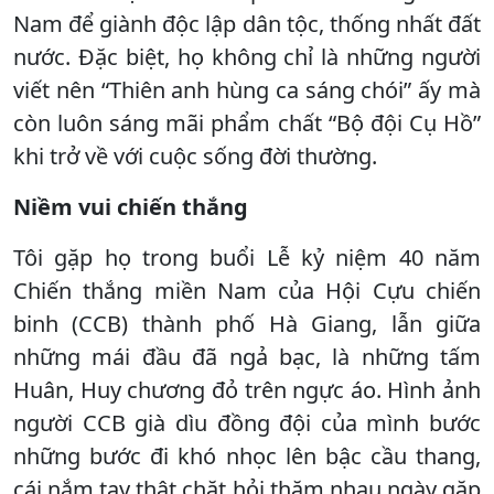
Nam để giành độc lập dân tộc, thống nhất đất
nước. Đặc biệt, họ không chỉ là những người
viết nên “Thiên anh hùng ca sáng chói” ấy mà
còn luôn sáng mãi phẩm chất “Bộ đội Cụ Hồ”
khi trở về với cuộc sống đời thường.
Niềm vui chiến thắng
Tôi gặp họ trong buổi Lễ kỷ niệm 40 năm
Chiến thắng miền Nam của Hội Cựu chiến
binh (CCB) thành phố Hà Giang, lẫn giữa
những mái đầu đã ngả bạc, là những tấm
Huân, Huy chương đỏ trên ngực áo. Hình ảnh
người CCB già dìu đồng đội của mình bước
những bước đi khó nhọc lên bậc cầu thang,
cái nắm tay thật chặt hỏi thăm nhau ngày gặp