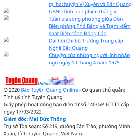
tại hai huyện Vị Xuyên và Bắc Quang
UBND tỉnh họp phiên tháng 4
Tuần tra song phương giữa Đồn
Biên phòng Phó Bảng và Trạm kiểm
soát Biên cảnh Đổng Cán
Đại hội Chi bộ Trường Trung cấp
Nghề Bắc Quang
Chuyện của những người lính nhập
ngũ ngày 10 tháng 4 năm 1975
© 2020
Báo Tuyên Quang Online
- Cơ quan chủ quản:
Tỉnh uỷ tỉnh Tuyên Quang
Giấy phép hoạt động báo điện tử số 140/GP-BTTTT cấp
ngày 17/03/2022
Giám đốc: Mai Đức Thông
Trụ sở Tòa soạn: Số 219, đường Tân Trào, phường Minh
Xuân, tỉnh Tuyên Quang, Việt Nam.