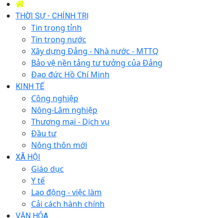
THỜI SỰ - CHÍNH TRỊ
Tin trong tỉnh
Tin trong nước
Xây dựng Đảng - Nhà nước - MTTQ
Bảo vệ nền tảng tư tưởng của Đảng
Đạo đức Hồ Chí Minh
KINH TẾ
Công nghiệp
Nông-Lâm nghiệp
Thương mại - Dịch vụ
Đầu tư
Nông thôn mới
XÃ HỘI
Giáo dục
Y tế
Lao động - việc làm
Cải cách hành chính
VĂN HÓA