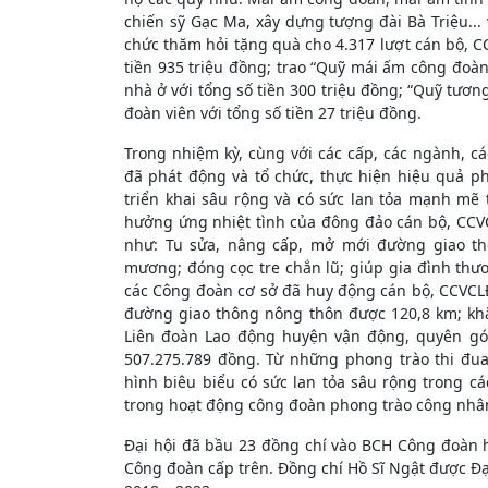
chiến sỹ Gạc Ma, xây dựng tượng đài Bà Triệu... 
chức thăm hỏi tặng quà cho 4.317 lượt cán bộ, C
tiền 935 triệu đồng; trao “Quỹ mái ấm công đoàn
nhà ở với tổng số tiền 300 triệu đồng; “Quỹ tươ
đoàn viên với tổng số tiền 27 triệu đồng.
Trong nhiệm kỳ, cùng với các cấp, các ngành, c
đã phát động và tổ chức, thực hiện hiệu quả p
triển khai sâu rộng và có sức lan tỏa mạnh mẽ
hưởng ứng nhiệt tình của đông đảo cán bộ, CCV
như: Tu sửa, nâng cấp, mở mới đường giao thô
mương; đóng cọc tre chắn lũ; giúp gia đình thư
các Công đoàn cơ sở đã huy động cán bộ, CCVCLĐ 
đường giao thông nông thôn được 120,8 km; kh
Liên đoàn Lao động huyện vận động, quyên góp
507.275.789 đồng. Từ những phong trào thi đu
hình biêu biểu có sức lan tỏa sâu rộng trong c
trong hoạt động công đoàn phong trào công nhân
Đại hội đã bầu 23 đồng chí vào BCH Công đoàn h
Công đoàn cấp trên. Đồng chí Hồ Sĩ Ngật được Đạ