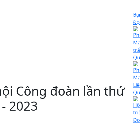
Bạ
Đọc
Ph
Mạ
tr
Qu
Ph
Mạ
Li
hội Công đoàn lần thứ
Qu
 - 2023
Hộ
tri
Đo