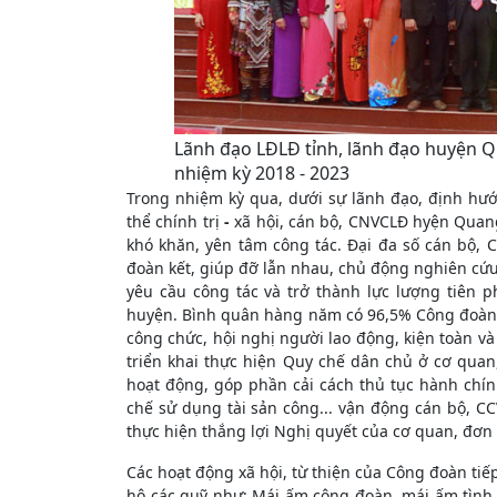
Lãnh đạo LĐLĐ tỉnh, lãnh đạo huyện 
nhiệm kỳ 2018 - 2023
Trong nhiệm kỳ qua, dưới sự lãnh đạo, định hư
thể chính trị
-
xã hội, cán bộ, CNVCLĐ hyện Quan
khó khăn, yên tâm công tác. Đại đa số cán bộ, 
đoàn kết, giúp đỡ lẫn nhau, chủ động nghiên cứu,
yêu cầu công tác và trở thành lực lượng tiên 
huyện. Bình quân hàng năm có 96,5% Công đoàn c
công chức, hội nghị người lao động, kiện toàn v
triển khai thực hiện Quy chế dân chủ ở cơ qua
hoạt động, góp phần cải cách thủ tục hành chính
chế sử dụng tài sản công... vận động cán bộ, C
thực hiện thắng lợi Nghị quyết của cơ quan, đơn 
Các hoạt động xã hội, từ thiện của Công đoàn 
hộ các quỹ như: Mái ấm công đoàn, mái ấm tình