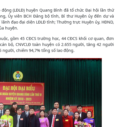
o động (LĐLĐ) huyện Quang Bình đã tổ chức Đại hội lần thứ
hong, Ủy viên BCH Đảng bộ tỉnh, Bí thư Huyện ủy đến dự và
í lãnh đạo đại diện LĐLĐ tỉnh; Thường trực Huyện ủy, HĐND,
ủa huyện.
huộc, gồm 45 CĐCS trường học, 44 CĐCS khối cơ quan, đơn
 cán bộ, CNVCLĐ toàn huyện có 2.655 người, tăng 42 người
5 người, chiếm 94,7% tổng số lao động.