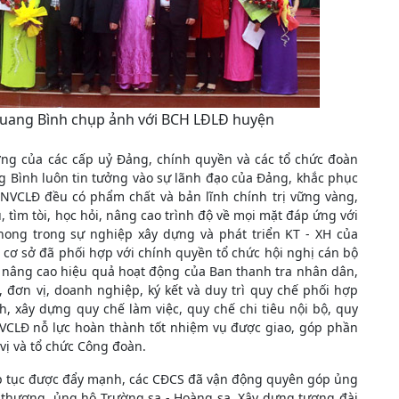
Quang Bình chụp ảnh với BCH LĐLĐ huyện
ớng của các cấp uỷ Đảng, chính quyền và các tổ chức đoàn
g Bình luôn tin tưởng vào sự lãnh đạo của Đảng, khắc phục
CNVCLĐ đều có phẩm chất và bản lĩnh chính trị vững vàng,
 tìm tòi, học hỏi, nâng cao trình độ về mọi mặt đáp ứng với
phong trong sự nghiệp xây dựng và phát triển KT - XH của
ơ sở đã phối hợp với chính quyền tổ chức hội nghị cán bộ
à nâng cao hiệu quả hoạt động của Ban thanh tra nhân dân,
n, đơn vị, doanh nghiệp, ký kết và duy trì quy chế phối hợp
, xây dựng quy chế làm việc, quy chế chi tiêu nội bộ, quy
CVCLĐ nỗ lực hoàn thành tốt nhiệm vụ được giao, góp phần
vị và tổ chức Công đoàn.
tiếp tục được đẩy mạnh, các CĐCS đã vận động quyên góp ủng
 thương, ủng hộ Trường sa - Hoàng sa, Xây dựng tượng đài