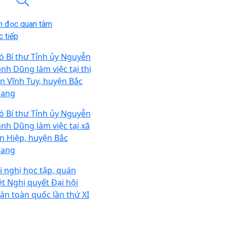
n đọc quan tâm
 tiếp
ó Bí thư Tỉnh ủy Nguyễn
nh Dũng làm việc tại thị
ấn Vĩnh Tuy, huyện Bắc
ang
ó Bí thư Tỉnh ủy Nguyễn
nh Dũng làm việc tại xã
ên Hiệp, huyện Bắc
ang
i nghị học tập, quán
ệt Nghị quyết Đại hội
àn toàn quốc lần thứ XI