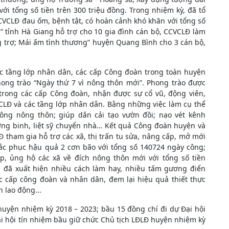
với tổng số tiền trên 300 triệu đồng. Trong nhiệm kỳ, đã tổ
CVCLĐ đau ốm, bệnh tật, có hoàn cảnh khó khăn với tổng số
” tỉnh Hà Giang hỗ trợ cho 10 gia đình cán bộ, CCVCLĐ làm
ng trợ; Mái ấm tình thương” huyện Quang Bình cho 3 cán bộ,
ác tầng lớp nhân dân, các cấp Công đoàn trong toàn huyện
hong trào “Ngày thứ 7 vì nông thôn mới”. Phong trào được
 trong các cấp Công đoàn, nhận được sự cổ vũ, động viên,
CLĐ và các tầng lớp nhân dân. Bằng những việc làm cụ thể
ng nông thôn; giúp dân cải tạo vườn đồi; nạo vét kênh
ơng binh, liệt sỹ chuyển nhà… Kết quả Công đoàn huyện và
tham gia hỗ trợ các xã, thị trấn tu sửa, nâng cấp, mở mới
ắc phục hậu quả 2 cơn bão với tổng số 140724 ngày công;
, ủng hộ các xã về đích nông thôn mới với tổng số tiền
a đã xuất hiện nhiều cách làm hay, nhiều tấm gương điển
ác cấp công đoàn và nhân dân, đem lại hiệu quả thiết thực
 lao động...
uyện nhiệm kỳ 2018 – 2023; bầu 15 đồng chí đi dự Đại hội
i hội tín nhiệm bầu giữ chức Chủ tịch LĐLĐ huyện nhiệm kỳ