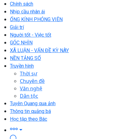
Chính sách
Nhịp cầu nhân ái
ỐNG KÍNH PHÓNG VIÊN
Giải trí
Người tốt - Việc tốt
GÓC NHÌN
XÃ LUẬN - VẤN ĐỀ KỲ NÀY
NỀN TẢNG SỐ
Truyền hình
Thời sự
Chuyên đề
Văn nghệ
Dân tộc
Tuyên Quang qua ảnh
Thông tin quảng bá
Học tập theo Bác