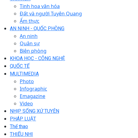
Tinh hoa văn hóa
Đất và người Tuyên Quang
Ẩm thực
AN NINH - QUỐC PHÒNG
An ninh
Quân sự
Biên phòng
KHOA HỌC - CÔNG NGHỆ
QUỐC TẾ
MULTIMEDIA
Photo
Infographic
Emagazine
Video
NHỊP SỐNG XỨ TUYÊN
PHÁP LUẬT
Thể thao
THIẾU NHI