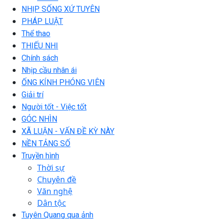
NHỊP SỐNG XỨ TUYÊN
PHÁP LUẬT
Thể thao
THIẾU NHI
Chính sách
Nhịp cầu nhân ái
ỐNG KÍNH PHÓNG VIÊN
Giải trí
Người tốt - Việc tốt
GÓC NHÌN
XÃ LUẬN - VẤN ĐỀ KỲ NÀY
NỀN TẢNG SỐ
Truyền hình
Thời sự
Chuyên đề
Văn nghệ
Dân tộc
Tuyên Quang qua ảnh