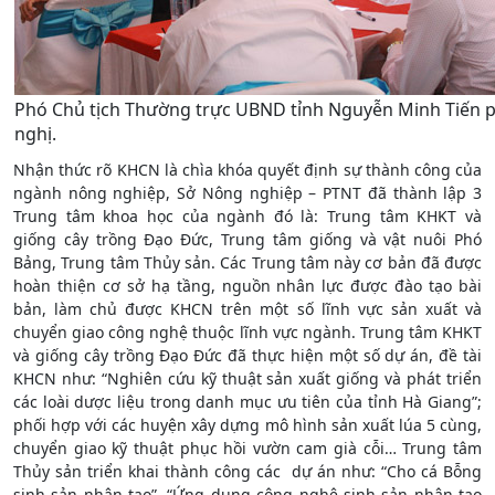
Phó Chủ tịch Thường trực UBND tỉnh Nguyễn Minh Tiến ph
nghị.
Nhận thức rõ KHCN là chìa khóa quyết định sự thành công của
ngành nông nghiệp, Sở Nông nghiệp – PTNT đã thành lập 3
Trung tâm khoa học của ngành đó là: Trung tâm KHKT và
giống cây trồng Đạo Đức, Trung tâm giống và vật nuôi Phó
Bảng, Trung tâm Thủy sản. Các Trung tâm này cơ bản đã được
hoàn thiện cơ sở hạ tầng, nguồn nhân lực được đào tạo bài
bản, làm chủ được KHCN trên một số lĩnh vực sản xuất và
chuyển giao công nghệ thuộc lĩnh vực ngành. Trung tâm KHKT
và giống cây trồng Đạo Đức đã thực hiện một số dự án, đề tài
KHCN như: “Nghiên cứu kỹ thuật sản xuất giống và phát triển
các loài dược liệu trong danh mục ưu tiên của tỉnh Hà Giang”;
phối hợp với các huyện xây dựng mô hình sản xuất lúa 5 cùng,
chuyển giao kỹ thuật phục hồi vườn cam già cỗi… Trung tâm
Thủy sản triển khai thành công các dự án như: “Cho cá Bỗng
sinh sản nhân tạo”, “Ứng dụng công nghệ sinh sản nhân tạo