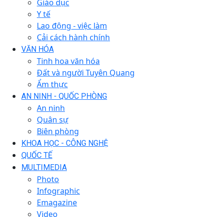
Giáo dục
Y tế
Lao động - việc làm
Cải cách hành chính
VĂN HÓA
Tinh hoa văn hóa
Đất và người Tuyên Quang
Ẩm thực
AN NINH - QUỐC PHÒNG
An ninh
Quân sự
Biên phòng
KHOA HỌC - CÔNG NGHỆ
QUỐC TẾ
MULTIMEDIA
Photo
Infographic
Emagazine
Video