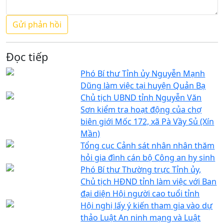
Đọc tiếp
Phó Bí thư Tỉnh ủy Nguyễn Mạnh
Dũng làm việc tại huyện Quản Bạ
Chủ tịch UBND tỉnh Nguyễn Văn
Sơn kiểm tra hoạt động của chợ
biên giới Mốc 172, xã Pà Vầy Sủ (Xín
Mần)
Tổng cục Cảnh sát nhân nhân thăm
hỏi gia đình cán bộ Công an hy sinh
Phó Bí thư Thường trực Tỉnh ủy,
Chủ tịch HĐND tỉnh làm việc với Ban
đại diện Hội người cao tuổi tỉnh
Hội nghị lấy ý kiến tham gia vào dự
thảo Luật An ninh mạng và Luật