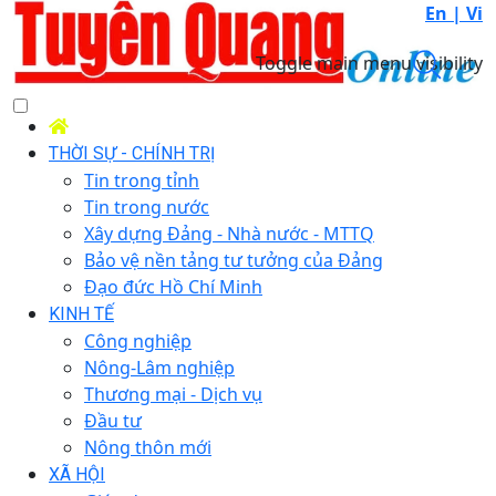
En |
Vi
Toggle main menu visibility
THỜI SỰ - CHÍNH TRỊ
Tin trong tỉnh
Tin trong nước
Xây dựng Đảng - Nhà nước - MTTQ
Bảo vệ nền tảng tư tưởng của Đảng
Đạo đức Hồ Chí Minh
KINH TẾ
Công nghiệp
Nông-Lâm nghiệp
Thương mại - Dịch vụ
Đầu tư
Nông thôn mới
XÃ HỘI