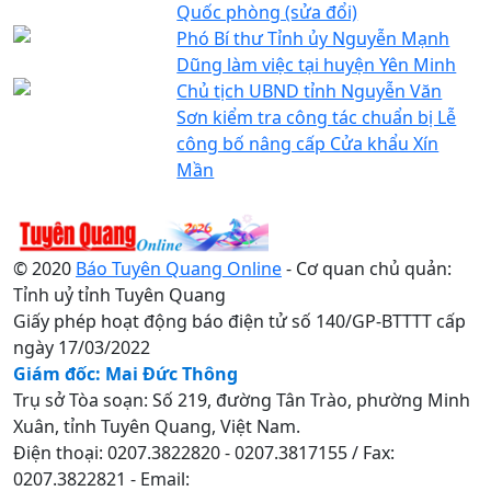
Quốc phòng (sửa đổi)
Phó Bí thư Tỉnh ủy Nguyễn Mạnh
Dũng làm việc tại huyện Yên Minh
Chủ tịch UBND tỉnh Nguyễn Văn
Sơn kiểm tra công tác chuẩn bị Lễ
công bố nâng cấp Cửa khẩu Xín
Mần
© 2020
Báo Tuyên Quang Online
- Cơ quan chủ quản:
Tỉnh uỷ tỉnh Tuyên Quang
Giấy phép hoạt động báo điện tử số 140/GP-BTTTT cấp
ngày 17/03/2022
Giám đốc: Mai Đức Thông
Trụ sở Tòa soạn: Số 219, đường Tân Trào, phường Minh
Xuân, tỉnh Tuyên Quang, Việt Nam.
Điện thoại: 0207.3822820 - 0207.3817155 / Fax:
0207.3822821 - Email: