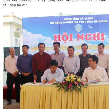
cá Chép lai V1”…