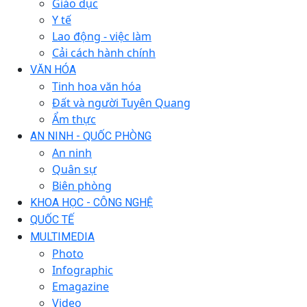
Giáo dục
Y tế
Lao động - việc làm
Cải cách hành chính
VĂN HÓA
Tinh hoa văn hóa
Đất và người Tuyên Quang
Ẩm thực
AN NINH - QUỐC PHÒNG
An ninh
Quân sự
Biên phòng
KHOA HỌC - CÔNG NGHỆ
QUỐC TẾ
MULTIMEDIA
Photo
Infographic
Emagazine
Video