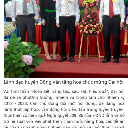
Lãnh đạo huyện Đồng Văn tặng hoa chúc mừng Đại hội.
Với tinh thần “Đoàn kết, sáng tạo, sâu sát, hiệu quả”, Đại hội
đã đề ra phương hướng, nhiệm vụ trọng tâm cho nhiệm kỳ
2018 - 2023: Cần chủ động đổi mới nội dung, đa dạng hoá
hình thức tập hợp, vận động hội viên; tập trung tuyên truyền,
thực hiện có hiệu quả Nghị quyết 209, 86 của HĐND tỉnh về hỗ
trợ lãi suất vốn vay phát triển chăn nuôi hàng hóa, các đề án
tái cơ cấu ngành nông nghiệp gắn với mỗi xã, mỗi thôn có một