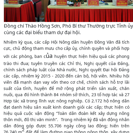
Đồng chí Thào Hồng Sơn, Phó Bí thư Thường trực Tỉnh ủy
cùng các đại biểu tham dự đại hội.
Nhiệm kỳ qua, các cấp Hội Nông dân huyện Đồng Văn đã tích
cực, chủ động tham mưu cho cấp ủy, chính quyền và phối hợp
ủa
với các phòng, ban c
huyện
thực hiện hiệu quả các phong
trào thi đua; tuyên truyền các Chỉ thị, Nghị quyết của Đảng,
chính sách pháp luật của Nhà nước, Nghị quyết Đại hội Đảng
các cấp, nhiệm kỳ 2015 - 2020 đến cán bộ, hội viên. Nhiều hội
viên đã mạnh dạn vay vốn theo cơ chế, chính sách hỗ trợ lãi
suất của tỉnh, huyện để mở rộng phát triển sản xuất, chăn
nuôi, qua đó hình thành 84 nhóm sở thích, 23 tổ hợp tác và 27
Hợp tác xã trong lĩnh vực nông nghiệp. Có 2.172 hộ nông dân
đạt danh hiệu sản xuất kinh doanh giỏi các cấp; thực hiện có
hiệu quả cuộc vận động “Toàn dân đoàn kết xây dựng nông
thôn mới, đô thị văn minh”. Trong nhiệm kỳ đã vận động nhân
dân đóng góp được 55.706 ngày công lao động; hiến trên
2
76.740 m
đất để làm đường giao thông nông thôn, xây dựng