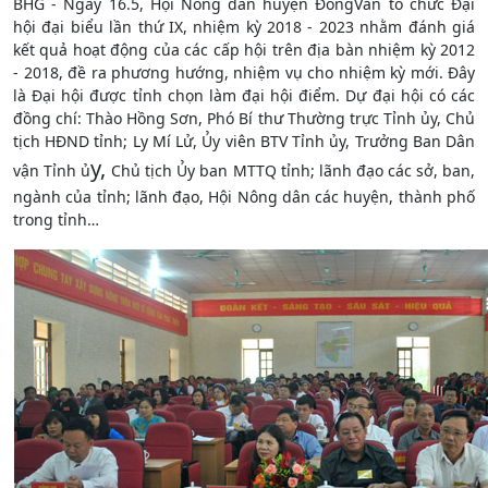
BHG - Ngày 16.5, Hội Nông dân huyện ĐồngVăn tổ chức Đại
hội đại biểu lần thứ IX, nhiệm kỳ 2018 - 2023 nhằm đánh giá
kết quả hoạt động của các cấp hội trên địa bàn nhiệm kỳ 2012
- 2018, đề ra phương hướng, nhiệm vụ cho nhiệm kỳ mới. Đây
là Đại hội được tỉnh chọn làm đại hội điểm. Dự đại hội có các
đồng chí: Thào Hồng Sơn, Phó Bí thư Thường trực Tỉnh ủy, Chủ
tịch HĐND tỉnh; Ly Mí Lử, Ủy viên BTV Tỉnh ủy,
Trưởng Ban Dân
y,
vận Tỉnh ủ
Chủ tịch Ủy ban MTTQ tỉnh; lãnh đạo các sở, ban,
ngành của tỉnh; lãnh đạo, Hội Nông dân các huyện, thành phố
trong tỉnh…