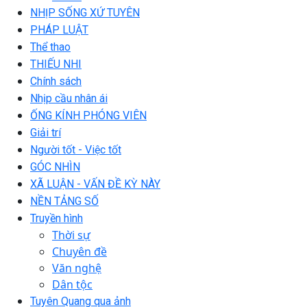
NHỊP SỐNG XỨ TUYÊN
PHÁP LUẬT
Thể thao
THIẾU NHI
Chính sách
Nhịp cầu nhân ái
ỐNG KÍNH PHÓNG VIÊN
Giải trí
Người tốt - Việc tốt
GÓC NHÌN
XÃ LUẬN - VẤN ĐỀ KỲ NÀY
NỀN TẢNG SỐ
Truyền hình
Thời sự
Chuyên đề
Văn nghệ
Dân tộc
Tuyên Quang qua ảnh