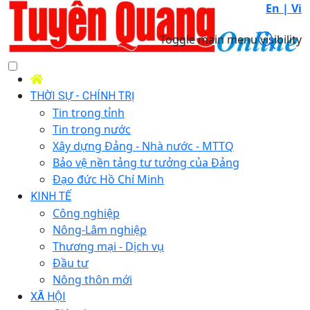
En |
Vi
Toggle main menu visibility
THỜI SỰ - CHÍNH TRỊ
Tin trong tỉnh
Tin trong nước
Xây dựng Đảng - Nhà nước - MTTQ
Bảo vệ nền tảng tư tưởng của Đảng
Đạo đức Hồ Chí Minh
KINH TẾ
Công nghiệp
Nông-Lâm nghiệp
Thương mại - Dịch vụ
Đầu tư
Nông thôn mới
XÃ HỘI