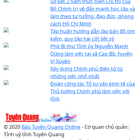
Sơ kết 2 năm thực hiện Chỉ thị của
Bộ Chính trị về đẩy mạnh học tập và
làm theo tư tưởng, đạo đức, phong
cách Hồ Chí Minh
Tập huấn hướng dẫn lập bản đồ tìm
kiếm, quy tập hài cốt liệt sỹ
Phó Bí thư Tỉnh ủy Nguyễn Mạnh
Dũng làm việc tại xã Cao Bồ, huyện
Vị Xuyên
Xây dựng Chính phủ điện tử từ
những việc nhỏ nhất
Đoàn công tác Tổ tư vấn kinh tế của
Thủ tướng Chính phủ làm việc với
tỉnh
© 2020
Báo Tuyên Quang Online
- Cơ quan chủ quản:
Tỉnh uỷ tỉnh Tuyên Quang