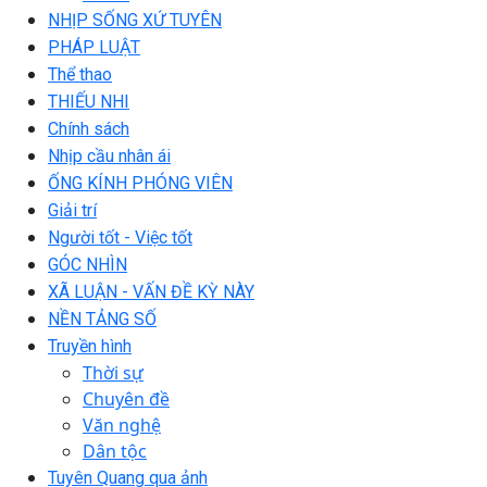
NHỊP SỐNG XỨ TUYÊN
PHÁP LUẬT
Thể thao
THIẾU NHI
Chính sách
Nhịp cầu nhân ái
ỐNG KÍNH PHÓNG VIÊN
Giải trí
Người tốt - Việc tốt
GÓC NHÌN
XÃ LUẬN - VẤN ĐỀ KỲ NÀY
NỀN TẢNG SỐ
Truyền hình
Thời sự
Chuyên đề
Văn nghệ
Dân tộc
Tuyên Quang qua ảnh