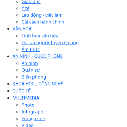
Giáo dục
Y tế
Lao động - việc làm
Cải cách hành chính
VĂN HÓA
Tinh hoa văn hóa
Đất và người Tuyên Quang
Ẩm thực
AN NINH - QUỐC PHÒNG
An ninh
Quân sự
Biên phòng
KHOA HỌC - CÔNG NGHỆ
QUỐC TẾ
MULTIMEDIA
Photo
Infographic
Emagazine
Video