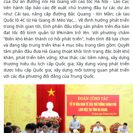
của Dự án đường nối Hà Giang với cao tốc Hà Nội - Lào Cai;
tiến hành lập báo cáo đề xuất chủ trương đầu tư các dự án
như: Cải tạo, nâng cấp đường Bắc Quang - Xín Mần; cải tạo
Quốc lộ 4C từ Hà Giang đi Mèo Vạc... Về định hướng phát triển
trong thời gian tới, tỉnh phấn đấu tổng sản phẩm trên địa bàn
đạt tốc độ bình quân từ 8%/năm trở lên. Với phương châm
“Biến khó khăn thành cơ hội phát triển”, hiện tỉnh đã lựa chọn
và đang tập trung triển khai 4 mục tiêu trọng tâm gồm: Quyết
tâm phấn đấu đưa Hà Giang thoát khỏi tình trạng đặc biệt khó
khăn, phát triển bền vững; Khai thác các tiềm năng, xây dựng
thương hiệu du lịch cấp Quốc gia; Xây dựng vùng phát triển
dược liệu cấp Quốc gia; xây dựng mối tương quan phát triển
với các địa phương đối đẳng của Trung Quốc.