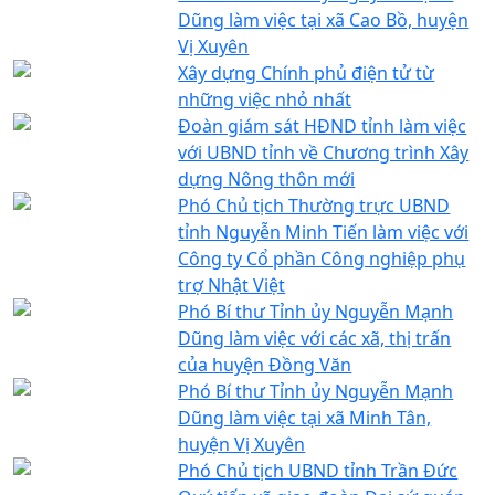
Dũng làm việc tại xã Cao Bồ, huyện
Vị Xuyên
Xây dựng Chính phủ điện tử từ
những việc nhỏ nhất
Đoàn giám sát HĐND tỉnh làm việc
với UBND tỉnh về Chương trình Xây
dựng Nông thôn mới
Phó Chủ tịch Thường trực UBND
tỉnh Nguyễn Minh Tiến làm việc với
Công ty Cổ phần Công nghiệp phụ
trợ Nhật Việt
Phó Bí thư Tỉnh ủy Nguyễn Mạnh
Dũng làm việc với các xã, thị trấn
của huyện Đồng Văn
Phó Bí thư Tỉnh ủy Nguyễn Mạnh
Dũng làm việc tại xã Minh Tân,
huyện Vị Xuyên
Phó Chủ tịch UBND tỉnh Trần Đức