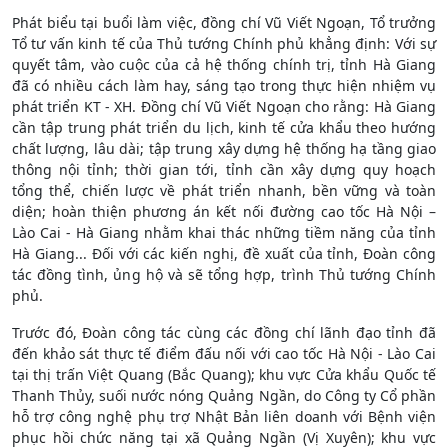
Phát biểu tại buổi làm việc, đồng chí Vũ Viết Ngoạn, Tổ trưởng
Tổ tư vấn kinh tế của Thủ tướng Chính phủ khẳng định: Với sự
quyết tâm, vào cuộc của cả hệ thống chính trị, tỉnh Hà Giang
đã có nhiều cách làm hay, sáng tạo trong thực hiện nhiệm vụ
phát triển KT - XH. Đồng chí Vũ Viết Ngoạn cho rằng: Hà Giang
cần tập trung phát triển du lịch, kinh tế cửa khẩu theo hướng
chất lượng, lâu dài; tập trung xây dựng hệ thống hạ tầng giao
thông nội tỉnh; thời gian tới, tỉnh cần xây dựng quy hoạch
tổng thể, chiến lược về phát triển nhanh, bền vững và toàn
diện;
hoàn thiện phương án kết nối đường cao tốc Hà Nội –
Lào Cai - Hà Giang nhằm khai thác những tiềm năng của tỉnh
Hà Giang
...
Đối với các kiến nghị, đề xuất của tỉnh, Đoàn công
tác đồng tình, ủng hộ và sẽ tổng hợp, trình Thủ tướng Chính
phủ.
Trước đó, Đoàn công tác cùng các đồng chí lãnh đạo tỉnh đã
đến khảo sát thực tế điểm đấu nối với cao tốc Hà Nội - Lào Cai
tại thị trấn Việt Quang (Bắc Quang); khu vực Cửa khẩu Quốc tế
Thanh Thủy, suối nước nóng Quảng Ngần, do Công ty Cổ phần
hỗ trợ công nghệ phụ trợ Nhật Bản liên doanh với Bệnh viện
phục hồi chức năng tại xã Quảng Ngần (Vị Xuyên); khu vực