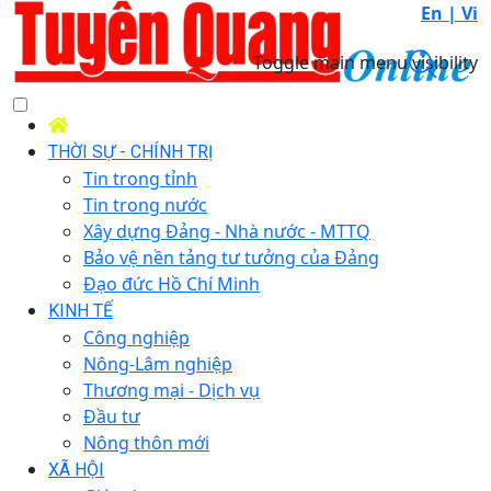
En |
Vi
Toggle main menu visibility
THỜI SỰ - CHÍNH TRỊ
Tin trong tỉnh
Tin trong nước
Xây dựng Đảng - Nhà nước - MTTQ
Bảo vệ nền tảng tư tưởng của Đảng
Đạo đức Hồ Chí Minh
KINH TẾ
Công nghiệp
Nông-Lâm nghiệp
Thương mại - Dịch vụ
Đầu tư
Nông thôn mới
XÃ HỘI