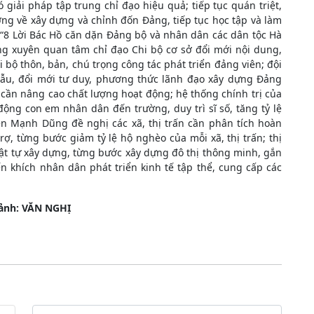
 giải pháp tập trung chỉ đạo hiệu quả; tiếp tục quán triệt,
ng về xây dựng và chỉnh đốn Đảng, tiếp tục học tập và làm
“8 Lời Bác Hồ căn dặn Đảng bộ và nhân dân các dân tộc Hà
ường xuyên quan tâm chỉ đạo Chi bộ cơ sở đổi mới nội dung,
i bộ thôn, bản, chú trọng công tác phát triển đảng viên; đội
mẫu, đổi mới tư duy, phương thức lãnh đạo xây dựng Đảng
 cần nâng cao chất lượng hoạt động; hệ thống chính trị của
 động con em nhân dân đến trường, duy trì sĩ số, tăng tỷ lệ
n Mạnh Dũng đề nghị các xã, thị trấn cần phân tích hoàn
ợ, từng bước giảm tỷ lệ hộ nghèo của mỗi xã, thị trấn; thị
rật tự xây dựng, từng bước xây dựng đô thị thông minh, gắn
n khích nhân dân phát triển kinh tế tập thể, cung cấp các
 ảnh: VĂN NGHỊ