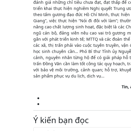
đánh giá những chỉ tiêu chưa đạt, đạt thấp để có
triển khai thực hiện nghiêm Nghị quyết Trung ươ
theo tấm gương đạo đức Hồ Chí Minh, thực hiện 
Giang”, việc thực hiện “Nói đi đôi với làm”; th
nâng cao chất lượng sinh hoạt, đặc biệt là các Ch
ngũ cán bộ, đảng viên nêu cao vai trò gương 
gắn với phát triển kinh tế; MTTQ và các đoàn thể
các xã, thị trấn phải vào cuộc tuyên truyền, vận
học sinh chuyên cần… Phó Bí thư Tỉnh ủy Nguyễ
cảnh, nguyên nhân từng hộ để có giải pháp hỗ tr
trấn Đồng Văn cần làm tốt công tác quy hoạch, t
với bảo vệ môi trường, cảnh quan; hỗ trợ, khuyế
sản phẩm phục vụ du lịch, dịch vụ…
Tin,
Ý kiến bạn đọc