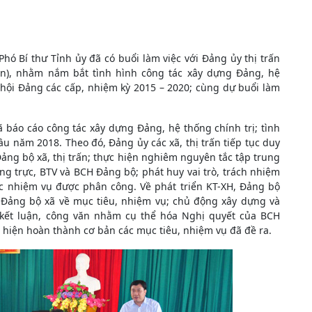
 Bí thư Tỉnh ủy đã có buổi làm việc với Đảng ủy thị trấn
n), nhằm nắm bắt tình hình công tác xây dựng Đảng, hệ
i hội Đảng các cấp, nhiệm kỳ 2015 – 2020; cùng dự buổi làm
đã báo cáo công tác xây dựng Đảng, hệ thống chính trị; tình
u năm 2018. Theo đó, Đảng ủy các xã, thị trấn tiếp tục duy
ảng bộ xã, thị trấn; thực hiện nghiêm nguyên tắc tập trung
ng trực, BTV và BCH Đảng bộ; phát huy vai trò, trách nhiệm
ác nhiệm vụ được phân công. Về phát triển KT-XH, Đảng bộ
H Đảng bộ xã về mục tiêu, nhiệm vụ; chủ động xây dựng và
 kết luận, công văn nhằm cụ thể hóa Nghị quyết của BCH
c hiện hoàn thành cơ bản các mục tiêu, nhiệm vụ đã đề ra.