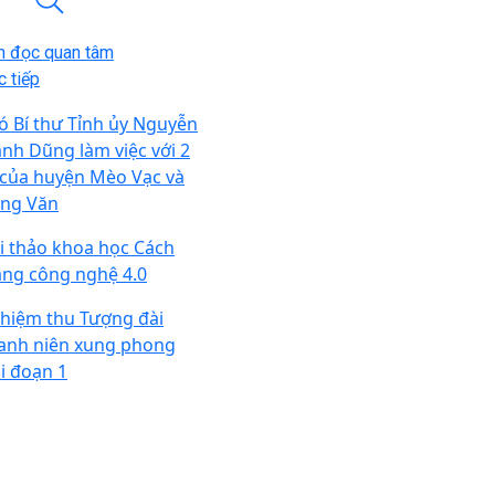
n đọc quan tâm
 tiếp
ó Bí thư Tỉnh ủy Nguyễn
nh Dũng làm việc với 2
̃ của huyện Mèo Vạc và
ng Văn
i thảo khoa học Cách
ng công nghệ 4.0
hiệm thu Tượng đài
anh niên xung phong
ai đoạn 1