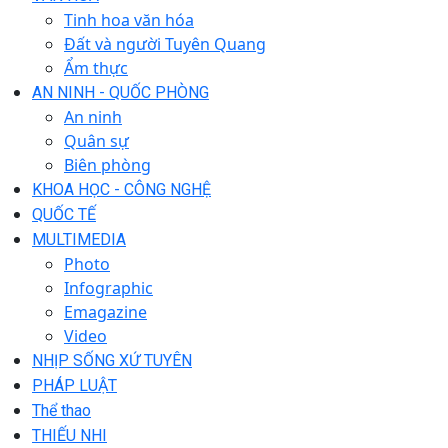
Tinh hoa văn hóa
Đất và người Tuyên Quang
Ẩm thực
AN NINH - QUỐC PHÒNG
An ninh
Quân sự
Biên phòng
KHOA HỌC - CÔNG NGHỆ
QUỐC TẾ
MULTIMEDIA
Photo
Infographic
Emagazine
Video
NHỊP SỐNG XỨ TUYÊN
PHÁP LUẬT
Thể thao
THIẾU NHI