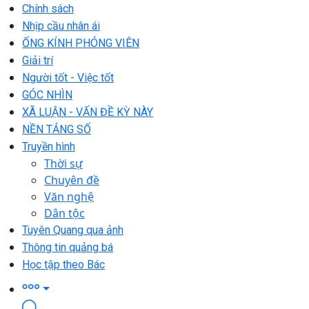
Chính sách
Nhịp cầu nhân ái
ỐNG KÍNH PHÓNG VIÊN
Giải trí
Người tốt - Việc tốt
GÓC NHÌN
XÃ LUẬN - VẤN ĐỀ KỲ NÀY
NỀN TẢNG SỐ
Truyền hình
Thời sự
Chuyên đề
Văn nghệ
Dân tộc
Tuyên Quang qua ảnh
Thông tin quảng bá
Học tập theo Bác