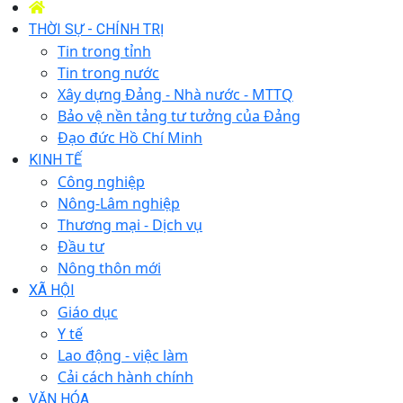
THỜI SỰ - CHÍNH TRỊ
Tin trong tỉnh
Tin trong nước
Xây dựng Đảng - Nhà nước - MTTQ
Bảo vệ nền tảng tư tưởng của Đảng
Đạo đức Hồ Chí Minh
KINH TẾ
Công nghiệp
Nông-Lâm nghiệp
Thương mại - Dịch vụ
Đầu tư
Nông thôn mới
XÃ HỘI
Giáo dục
Y tế
Lao động - việc làm
Cải cách hành chính
VĂN HÓA