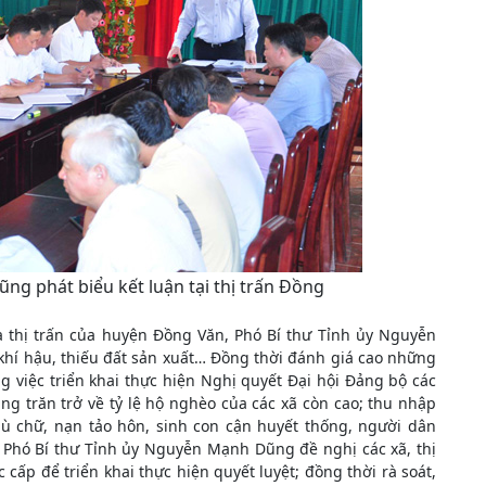
ng phát biểu kết luận tại thị trấn Đồng
và thị trấn của huyện Đồng Văn, Phó Bí thư Tỉnh ủy Nguyễn
 khí hậu, thiếu đất sản xuất… Đồng thời đánh giá cao những
ng việc triển khai thực hiện Nghị quyết Đại hội Đảng bộ các
ng trăn trở về tỷ lệ hộ nghèo của các xã còn cao; thu nhập
mù chữ, nạn tảo hôn, sinh con cận huyết thống, người dân
, Phó Bí thư Tỉnh ủy Nguyễn Mạnh Dũng đề nghị các xã, thị
 cấp để triển khai thực hiện quyết luyệt; đồng thời rà soát,