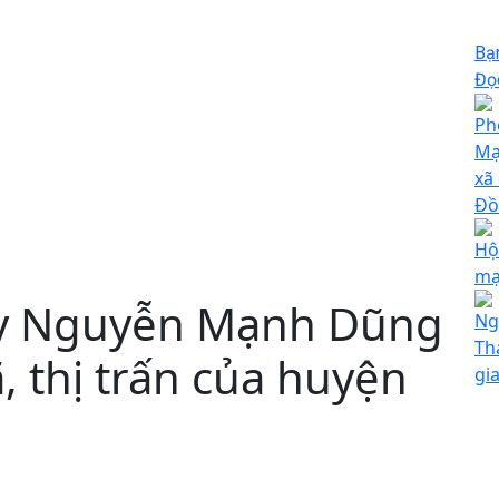
Bạ
Đọc
Ph
Mạ
xa
Đồ
Hộ
mạ
 ủy Nguyễn Mạnh Dũng
Ng
Th
̃, thị trấn của huyện
gi