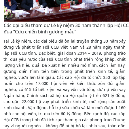
Các đại biểu tham dự Lễ kỷ niệm 30 năm thành lập Hội CCB
đua “Cựu chiến binh gương mẫu”
Tại Lễ kỷ niệm, các đại biểu đã ôn lại truyền thống 30 năm xây
dựng và phát triển Hội CCB Việt Nam và 28 năm ngày thành
lập Hội CCB tỉnh. Đặc biệt, giai đoạn 2014 – 2019, phong trào
thi đua yêu nước của Hội CCB tỉnh phát triển rộng khắp, chất
lượng và hiệu quả. Đã xuất hiện nhiều mô hình, cách làm hay,
gương điển hình tiên tiến trong phát triển kinh tế, giảm
nghèo, vươn lên làm giàu. Các cấp Hội đã tổ chức 350 lớp tập
huấn cho trên 17.000 hội viên về kiến thức xóa đói giảm
nghèo; có 615 tổ tiết kiệm và vay vốn với tổng dư nợ vốn vay
Ngân hàng Chính sách xã hội do Hội quản lý trên 621 tỷ đồng
cho gần 22.000 hộ vay phát triển kinh tế, mở rộng sản xuất
kinh doanh. Vận động, hỗ trợ sửa chữa và làm mới được 1.160
nhà cho hội viên, trị giá trên 60 tỷ đồng. Bên cạnh đó, các cấp
Hội CCB trong tỉnh đã tích cực tham gia các phong trào Chung
tay vì người nghèo – không để ai bị bỏ lại phía sau, toàn dân