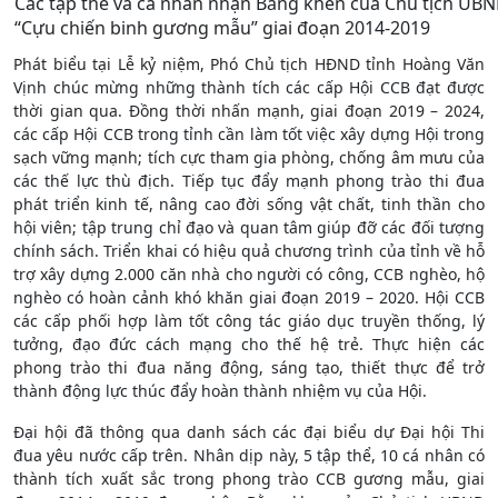
Các tập thể và cá nhân nhận Bằng khen của Chủ tịch UBN
“Cựu chiến binh gương mẫu” giai đoạn 2014-2019
Phát biểu tại Lễ kỷ niệm, Phó Chủ tịch HĐND tỉnh Hoàng Văn
Vịnh chúc mừng những thành tích các cấp Hội CCB đạt được
thời gian qua. Đồng thời nhấn mạnh, giai đoạn 2019 – 2024,
các cấp Hội CCB trong tỉnh cần làm tốt việc xây dựng Hội trong
sạch vững mạnh; tích cực tham gia phòng, chống âm mưu của
các thế lực thù địch. Tiếp tục đẩy mạnh phong trào thi đua
phát triển kinh tế, nâng cao đời sống vật chất, tinh thần cho
hội viên; tập trung chỉ đạo và quan tâm giúp đỡ các đối tượng
chính sách. Triển khai có hiệu quả chương trình của tỉnh về hỗ
trợ xây dựng 2.000 căn nhà cho người có công, CCB nghèo, hộ
nghèo có hoàn cảnh khó khăn giai đoạn 2019 – 2020. Hội CCB
các cấp phối hợp làm tốt công tác giáo dục truyền thống, lý
tưởng, đạo đức cách mạng cho thế hệ trẻ. Thực hiện các
phong trào thi đua năng động, sáng tạo, thiết thực để trở
thành động lực thúc đẩy hoàn thành nhiệm vụ của Hội.
Đại hội đã thông qua danh sách các đại biểu dự Đại hội Thi
đua yêu nước cấp trên. Nhân dịp này, 5 tập thể, 10 cá nhân có
thành tích xuất sắc trong phong trào CCB gương mẫu, giai