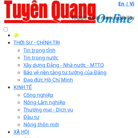
En |
Vi
Toggle main menu visibility
THỜI SỰ - CHÍNH TRỊ
Tin trong tỉnh
Tin trong nước
Xây dựng Đảng - Nhà nước - MTTQ
Bảo vệ nền tảng tư tưởng của Đảng
Đạo đức Hồ Chí Minh
KINH TẾ
Công nghiệp
Nông-Lâm nghiệp
Thương mại - Dịch vụ
Đầu tư
Nông thôn mới
XÃ HỘI