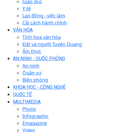
Giáo dục
Y tế
Lao động - việc làm
Cải cách hành chính
VĂN HÓA
Tinh hoa văn hóa
Đất và người Tuyên Quang
Ẩm thực
AN NINH - QUỐC PHÒNG
An ninh
Quân sự
Biên phòng
KHOA HỌC - CÔNG NGHỆ
QUỐC TẾ
MULTIMEDIA
Photo
Infographic
Emagazine
Video