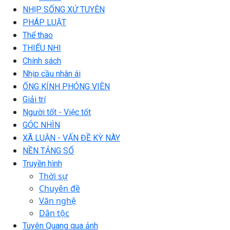
NHỊP SỐNG XỨ TUYÊN
PHÁP LUẬT
Thể thao
THIẾU NHI
Chính sách
Nhịp cầu nhân ái
ỐNG KÍNH PHÓNG VIÊN
Giải trí
Người tốt - Việc tốt
GÓC NHÌN
XÃ LUẬN - VẤN ĐỀ KỲ NÀY
NỀN TẢNG SỐ
Truyền hình
Thời sự
Chuyên đề
Văn nghệ
Dân tộc
Tuyên Quang qua ảnh