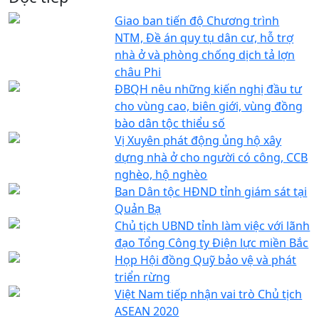
Giao ban tiến độ Chương trình
NTM, Đề án quy tụ dân cư, hỗ trợ
nhà ở và phòng chống dịch tả lợn
châu Phi
ĐBQH nêu những kiến nghị đầu tư
cho vùng cao, biên giới, vùng đồng
bào dân tộc thiểu số
Vị Xuyên phát động ủng hộ xây
dựng nhà ở cho người có công, CCB
nghèo, hộ nghèo
Ban Dân tộc HĐND tỉnh giám sát tại
Quản Bạ
Chủ tịch UBND tỉnh làm việc với lãnh
đạo Tổng Công ty Điện lực miền Bắc
Họp Hội đồng Quỹ bảo vệ và phát
triển rừng
Việt Nam tiếp nhận vai trò Chủ tịch
ASEAN 2020