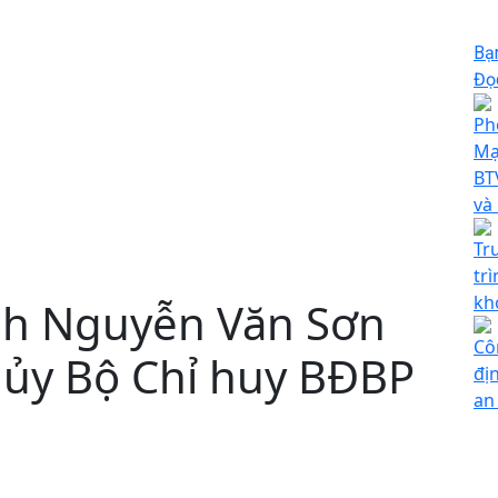
Bạ
Đọc
Ph
Mạ
BT
và
Tr
tr
kh
nh Nguyễn Văn Sơn
Cô
 ủy Bộ Chỉ huy BĐBP
đị
an