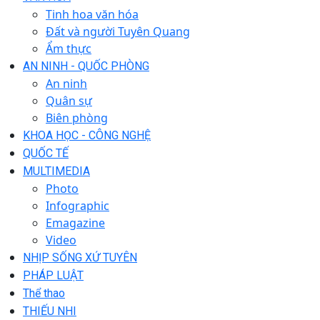
Tinh hoa văn hóa
Đất và người Tuyên Quang
Ẩm thực
AN NINH - QUỐC PHÒNG
An ninh
Quân sự
Biên phòng
KHOA HỌC - CÔNG NGHỆ
QUỐC TẾ
MULTIMEDIA
Photo
Infographic
Emagazine
Video
NHỊP SỐNG XỨ TUYÊN
PHÁP LUẬT
Thể thao
THIẾU NHI