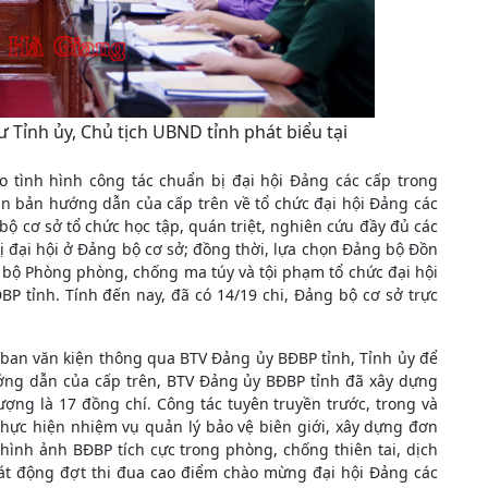
 Tỉnh ủy, Chủ tịch UBND tỉnh phát biểu tại
o tình hình công tác chuẩn bị đại hội Đảng các cấp trong
ăn bản hướng dẫn của cấp trên về tổ chức đại hội Đảng các
bộ cơ sở tổ chức học tập, quán triệt, nghiên cứu đầy đủ các
ị đại hội ở Đảng bộ cơ sở; đồng thời, lựa chọn Đảng bộ Đồn
bộ Phòng phòng, chống ma túy và tội phạm tổ chức đại hội
P tỉnh. Tính đến nay, đã có 14/19 chi, Đảng bộ cơ sở trực
 ban văn kiện thông qua BTV Đảng ủy BĐBP tỉnh, Tỉnh ủy để
ướng dẫn của cấp trên, BTV Đảng ủy BĐBP tỉnh đã xây dựng
ợng là 17 đồng chí. Công tác tuyên truyền trước, trong và
 thực hiện nhiệm vụ quản lý bảo vệ biên giới, xây dựng đơn
 hình ảnh BĐBP tích cực trong phòng, chống thiên tai, dịch
hát động đợt thi đua cao điểm chào mừng đại hội Đảng các