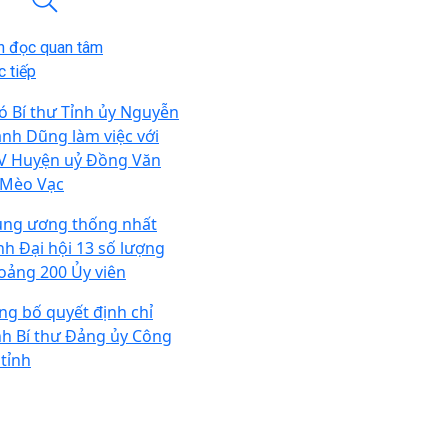
n đọc quan tâm
 tiếp
ó Bí thư Tỉnh ủy Nguyễn
nh Dũng làm việc với
V Huyện uỷ Đồng Văn
 Mèo Vạc
ung ương thống nhất
ình Đại hội 13 số lượng
oảng 200 Ủy viên
ng bố quyết định chỉ
nh Bí thư Đảng ủy Công
 tỉnh