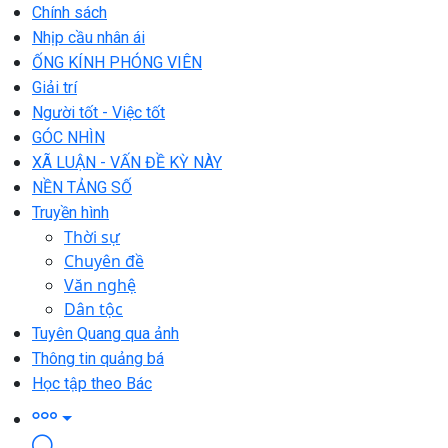
Chính sách
Nhịp cầu nhân ái
ỐNG KÍNH PHÓNG VIÊN
Giải trí
Người tốt - Việc tốt
GÓC NHÌN
XÃ LUẬN - VẤN ĐỀ KỲ NÀY
NỀN TẢNG SỐ
Truyền hình
Thời sự
Chuyên đề
Văn nghệ
Dân tộc
Tuyên Quang qua ảnh
Thông tin quảng bá
Học tập theo Bác