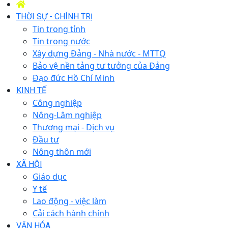
THỜI SỰ - CHÍNH TRỊ
Tin trong tỉnh
Tin trong nước
Xây dựng Đảng - Nhà nước - MTTQ
Bảo vệ nền tảng tư tưởng của Đảng
Đạo đức Hồ Chí Minh
KINH TẾ
Công nghiệp
Nông-Lâm nghiệp
Thương mại - Dịch vụ
Đầu tư
Nông thôn mới
XÃ HỘI
Giáo dục
Y tế
Lao động - việc làm
Cải cách hành chính
VĂN HÓA