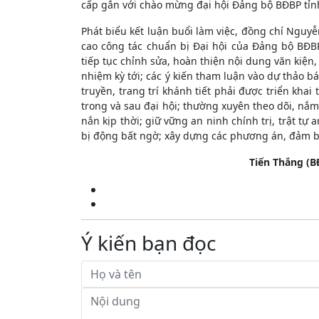
cấp gắn với chào mừng đại hội Đảng bộ BĐBP tỉnh
Phát biểu kết luận buổi làm việc, đồng chí Nguyễ
cao công tác chuẩn bị Đại hội của Đảng bộ BĐBP
tiếp tục chỉnh sửa, hoàn thiện nội dung văn kiện
nhiệm kỳ tới; các ý kiến tham luận vào dự thảo bá
truyền, trang trí khánh tiết phải được triển kha
trong và sau đại hội; thường xuyên theo dõi, nắ
nắn kịp thời; giữ vững an ninh chính trị, trật tự
bị động bất ngờ; xây dựng các phương án, đảm bả
Tiến Thắng (BĐBP t
Ý kiến bạn đọc