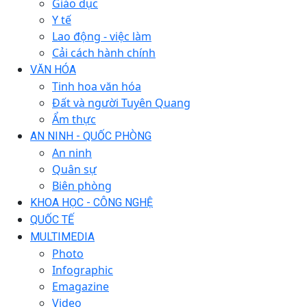
Giáo dục
Y tế
Lao động - việc làm
Cải cách hành chính
VĂN HÓA
Tinh hoa văn hóa
Đất và người Tuyên Quang
Ẩm thực
AN NINH - QUỐC PHÒNG
An ninh
Quân sự
Biên phòng
KHOA HỌC - CÔNG NGHỆ
QUỐC TẾ
MULTIMEDIA
Photo
Infographic
Emagazine
Video