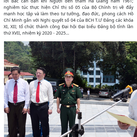
lời Bác căn dặn khi Người đến thăm Hà Giang năm 1961;
nghiêm túc thực hiện Chỉ thị số 05 của Bộ Chính trị về đẩy
mạnh học tập và làm theo tư tưởng, đạo đức, phong cách Hồ
Chí Minh gắn với Nghị quyết số 04 của BCH T.Ư Đảng các khóa
XI, XII; tổ chức thành công Đại hội Đại biểu Đảng bộ tỉnh lần
thứ XVII, nhiệm kỳ 2020 - 2025…