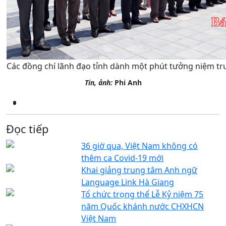
Các đồng chí lãnh đạo tỉnh dành một phút tưởng niệm trư
Tin, ảnh:
Phi Anh
Đọc tiếp
36 giờ qua, Việt Nam không có
thêm ca Covid-19 mới
Khai giảng trung tâm Anh ngữ
Language Link Hà Giang
Tổ chức trọng thể Lễ Kỷ niệm 75
năm Quốc khánh nước CHXHCN
Việt Nam