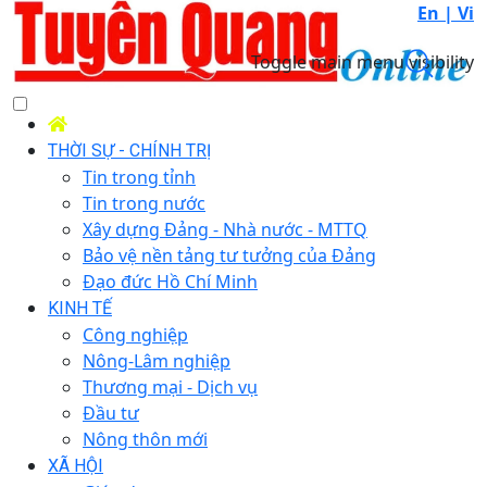
En |
Vi
Toggle main menu visibility
THỜI SỰ - CHÍNH TRỊ
Tin trong tỉnh
Tin trong nước
Xây dựng Đảng - Nhà nước - MTTQ
Bảo vệ nền tảng tư tưởng của Đảng
Đạo đức Hồ Chí Minh
KINH TẾ
Công nghiệp
Nông-Lâm nghiệp
Thương mại - Dịch vụ
Đầu tư
Nông thôn mới
XÃ HỘI