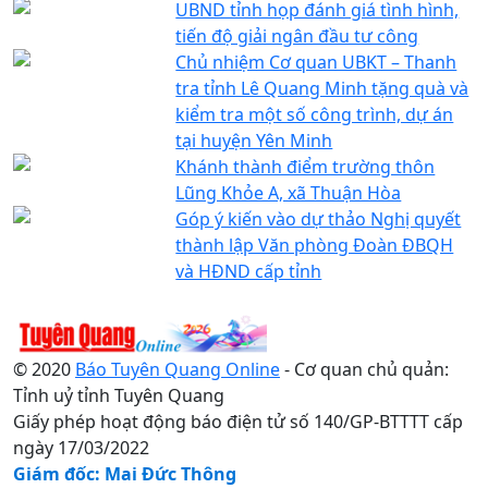
UBND tỉnh họp đánh giá tình hình,
tiến độ giải ngân đầu tư công
Chủ nhiệm Cơ quan UBKT – Thanh
tra tỉnh Lê Quang Minh tặng quà và
kiểm tra một số công trình, dự án
tại huyện Yên Minh
Khánh thành điểm trường thôn
Lũng Khỏe A, xã Thuận Hòa
Góp ý kiến vào dự thảo Nghị quyết
thành lập Văn phòng Đoàn ĐBQH
và HĐND cấp tỉnh
© 2020
Báo Tuyên Quang Online
- Cơ quan chủ quản:
Tỉnh uỷ tỉnh Tuyên Quang
Giấy phép hoạt động báo điện tử số 140/GP-BTTTT cấp
ngày 17/03/2022
Giám đốc: Mai Đức Thông