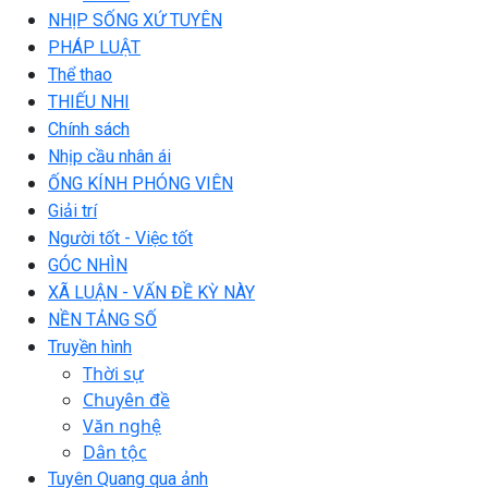
NHỊP SỐNG XỨ TUYÊN
PHÁP LUẬT
Thể thao
THIẾU NHI
Chính sách
Nhịp cầu nhân ái
ỐNG KÍNH PHÓNG VIÊN
Giải trí
Người tốt - Việc tốt
GÓC NHÌN
XÃ LUẬN - VẤN ĐỀ KỲ NÀY
NỀN TẢNG SỐ
Truyền hình
Thời sự
Chuyên đề
Văn nghệ
Dân tộc
Tuyên Quang qua ảnh