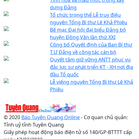
dựng Đảng
Tổ chức trọng thể Lễ truy điệu
nguyên Tổng Bí thư Lê Khả Phiêu
Bế mạc Đại hội đại biểu Đảng bộ
huyện Đồng Văn lần thứ XXI
Công bố Quyết định của Ban Bí thư
T.Ư Đảng về công tác cán bộ
Quyết tâm giữ vững ANTT phục vụ
đắc lực sự phát triển KT - XH nơi địa
đầu Tổ quốc
Lễ viếng nguyên Tổng Bí thư Lê Khả
Phiêu
© 2020
Báo Tuyên Quang Online
- Cơ quan chủ quản:
Tỉnh uỷ tỉnh Tuyên Quang
Giấy phép hoạt động báo điện tử số 140/GP-BTTTT cấp