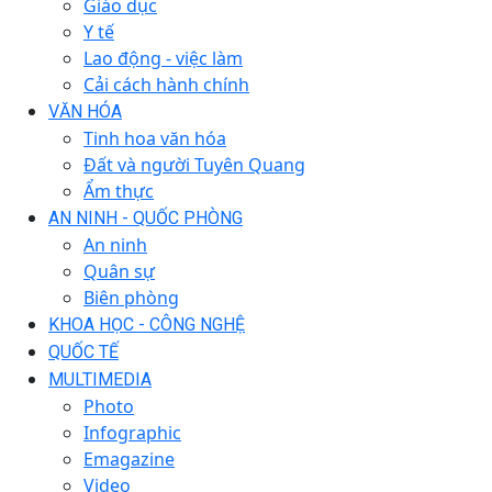
Giáo dục
Y tế
Lao động - việc làm
Cải cách hành chính
VĂN HÓA
Tinh hoa văn hóa
Đất và người Tuyên Quang
Ẩm thực
AN NINH - QUỐC PHÒNG
An ninh
Quân sự
Biên phòng
KHOA HỌC - CÔNG NGHỆ
QUỐC TẾ
MULTIMEDIA
Photo
Infographic
Emagazine
Video