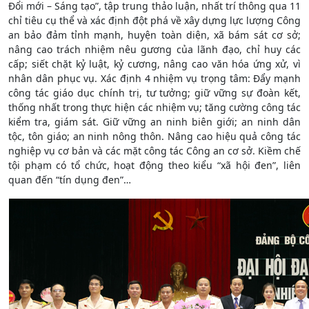
Đổi mới – Sáng tạo”, tập trung thảo luận, nhất trí thông qua 11
chỉ tiêu cụ thể và xác định đột phá về xây dựng lực lượng Công
an bảo đảm tỉnh mạnh, huyện toàn diện, xã bám sát cơ sở;
nâng cao trách nhiệm nêu gương của lãnh đạo, chỉ huy các
cấp; siết chặt kỷ luật, kỷ cương, nâng cao văn hóa ứng xử, vì
nhân dân phục vụ. Xác định 4 nhiệm vụ trọng tâm: Đẩy mạnh
công tác giáo dục chính trị, tư tưởng; giữ vững sự đoàn kết,
thống nhất trong thực hiện các nhiệm vụ; tăng cường công tác
kiểm tra, giám sát. Giữ vững an ninh biên giới; an ninh dân
tộc, tôn giáo; an ninh nông thôn. Nâng cao hiệu quả công tác
nghiệp vụ cơ bản và các mặt công tác Công an cơ sở. Kiềm chế
tội phạm có tổ chức, hoạt động theo kiểu “xã hội đen”, liên
quan đến “tín dụng đen”…