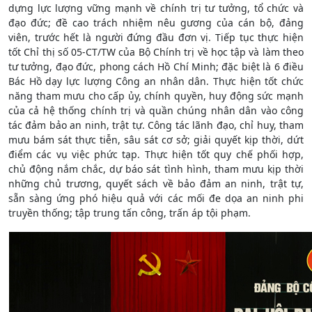
dựng lực lượng vững mạnh về chính trị tư tưởng, tổ chức và
đạo đức; đề cao trách nhiệm nêu gương của cán bộ, đảng
viên, trước hết là người đứng đầu đơn vị. Tiếp tục thực hiện
tốt Chỉ thị số 05-CT/TW của Bộ Chính trị về học tập và làm theo
tư tưởng, đạo đức, phong cách Hồ Chí Minh; đặc biệt là 6 điều
Bác Hồ dạy lực lượng Công an nhân dân. Thực hiện tốt chức
năng tham mưu cho cấp ủy, chính quyền, huy động sức mạnh
của cả hệ thống chính trị và quần chúng nhân dân vào công
tác đảm bảo an ninh, trật tự. Công tác lãnh đạo, chỉ huy, tham
mưu bám sát thực tiễn, sâu sát cơ sở; giải quyết kịp thời, dứt
điểm các vụ việc phức tạp. Thực hiện tốt quy chế phối hợp,
chủ động nắm chắc, dự báo sát tình hình, tham mưu kịp thời
những chủ trương, quyết sách về bảo đảm an ninh, trật tự,
sẵn sàng ứng phó hiệu quả với các mối đe dọa an ninh phi
truyền thống; tập trung tấn công, trấn áp tội phạm.