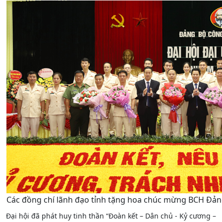
Các đồng chí lãnh đạo tỉnh tặng hoa chúc mừng BCH Đảng
Đại hội đã phát huy tinh thần “Đoàn kết – Dân chủ - Kỷ cương –