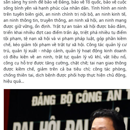
sẵn sàng hy sinh để bảo vệ Đảng, bảo vệ Tổ quốc, bảo vệ cuộc
sống bình yên và hạnh phúc của nhân dân. Tình hình an ninh
trên tuyến biên giới, an ninh chính trị nội bộ, an ninh kinh tế,
an ninh thông tin, truyền thông, an ninh xã hội, an ninh mạng
được giữ vững, ổn định. Trật tự an toàn xã hội được bảo đảm,
triển khai nhiều đợt cao điểm trấn áp, triệt phá nhiều tụ điểm
tội phạm, tệ nạn xã hội và vi phạm pháp luật, góp phần kiềm
chế, kéo giảm tội phạm về trật tự xã hội. Công tác quản lý cư
trú, quản lý xuất - nhập cảnh, quản lý hoạt động kinh doanh
có điều kiện về an ninh, trật tự; quản lý vũ khí, vật liệu nổ,
công cụ hỗ trợ được tăng cường, chặt chẽ; tai nạn giao thông
được kiềm chế, giảm trên cả ba tiêu chí; công tác phòng,
chống thiên tai, dịch bệnh được phối hợp thực hiện chủ động,
hiệu quả…