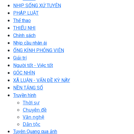
NHỊP SỐNG XỨ TUYÊN
PHÁP LUẬT
Thể thao
THIẾU NHI
Chính sách
Nhịp cầu nhân ái
ỐNG KÍNH PHÓNG VIÊN
Giải trí
Người tốt - Việc tốt
GÓC NHÌN
XÃ LUẬN - VẤN ĐỀ KỲ NÀY
NỀN TẢNG SỐ
Truyền hình
Thời sự
Chuyên đề
Văn nghệ
Dân tộc
Tuyên Quang qua ảnh