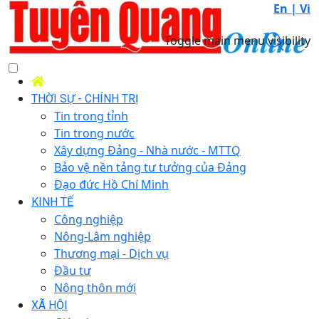
En |
Vi
Toggle main menu visibility
THỜI SỰ - CHÍNH TRỊ
Tin trong tỉnh
Tin trong nước
Xây dựng Đảng - Nhà nước - MTTQ
Bảo vệ nền tảng tư tưởng của Đảng
Đạo đức Hồ Chí Minh
KINH TẾ
Công nghiệp
Nông-Lâm nghiệp
Thương mại - Dịch vụ
Đầu tư
Nông thôn mới
XÃ HỘI