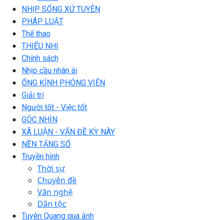
NHỊP SỐNG XỨ TUYÊN
PHÁP LUẬT
Thể thao
THIẾU NHI
Chính sách
Nhịp cầu nhân ái
ỐNG KÍNH PHÓNG VIÊN
Giải trí
Người tốt - Việc tốt
GÓC NHÌN
XÃ LUẬN - VẤN ĐỀ KỲ NÀY
NỀN TẢNG SỐ
Truyền hình
Thời sự
Chuyên đề
Văn nghệ
Dân tộc
Tuyên Quang qua ảnh