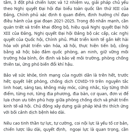
tâm, 3 đột phá chiến lược và 12 nhiệm vụ, giải pháp chủ yếu
theo Nghị quyết Đại hội đại biểu toàn quốc lần thứ XIII của
Đảng, Chính phủ xác định 6 quan điểm, định hướng chỉ đạo
điều hành của giai đoạn 2021-2025. Trong đó nhấn mạnh, cần
quán triệt và triển khai đồng bộ, hiệu quả Nghị quyết Đại hội
XIII của Đảng, Nghị quyết Đại hội Đảng bộ các cấp, các nghị
quyết của Quốc hội, Chính phủ. Phát triển kinh tế gắn kết hài
hòa với phát triển văn hóa, xã hội, thực hiện tiến bộ, công
bằng xã hội; bảo đảm quốc phòng, an ninh, giữ vững môi
trường hòa bình, ổn định và bảo vệ môi trường, phòng chống
thiên tai, ứng phó biến đổi khí hậu.
Bảo vệ sức khỏe, tính mạng của người dân là trên hết, trước
hết; quyết liệt phòng, chống dịch COVID-19 trên nguyên tắc
linh hoạt, sáng tạo, không máy móc, cứng nhắc, tùy từng thời
điểm, từng nơi, từng địa phương, địa bàn, cơ quan, đơn vị để
lựa chọn ưu tiên phù hợp giữa phòng chống dịch và phát triển
kinh tế-xã hội. Chủ động xây dựng giải pháp khả thi thích ứng
với bối cảnh dịch bệnh kéo dài.
Nêu cao tinh thần tự lực, tự cường, coi nội lực là yếu tố cơ bản,
chiến lược lâu dài, quyết định, ngoại lực là quan trọng, cần