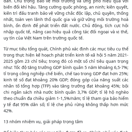
dân. Chú trọng bảo vệ môi trường và ứng phó hiệu quả với
biến đổi khí hậu. Tăng cường quốc phòng, an ninh; kiên quyết,
kiên trì đấu tranh bảo vệ vững chắc độc lập, chủ quyền, thống
nhất, toàn vẹn lãnh thổ quốc gia và giữ vững môi trường hoà
bình, ổn định để phát triển đất nước. Chủ động, tích cực hội
nhập quốc tế, nâng cao hiệu quả công tác đối ngoại và vị thế,
uy tín của Việt Nam trên trường quốc tế.
Từ mục tiêu tổng quát, Chính phủ xác định các mục tiêu cụ thể
trong thực hiện kế hoạch phát triển kinh tế-xã hội 5 năm 2021-
2025 gồm 23 chỉ tiêu; trong đó có một số chỉ tiêu quan trọng
như: Tốc độ tăng trưởng GDP bình quân 5 năm khoảng 6,5-7%;
tỉ trọng công nghiệp chế biến, chế tạo trong GDP đạt hơn 25%;
kinh tế số đạt khoảng 20% GDP; đóng góp của năng suất các
nhân tố tổng hợp (TFP) vào tăng trưởng đạt khoảng 45%; bội
chi ngân sách nhà nước bình quân 3,7% GDP; tỉ lệ hộ nghèo
theo chuẩn đa chiều giảm 1-1,5%/năm; tỉ lệ tham gia bảo hiểm
y tế đạt 95% dân số; tỉ lệ che phủ rừng không thấp hơn mức
42%.
13 nhóm nhiệm vụ, giải pháp trọng tâm