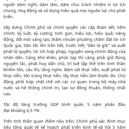
người dám nghĩ, dám làm, dám chịu trách nhiệm vì lợi ích
chung. Huy động và sử dụng hiệu quả mọi nguồn lực cho phát
triển.
Xây dựng Chính phủ và chính quyền các cấp đoàn kết, liêm
chính; kỷ luật, kỷ cương; tinh gọn, hiệu lực, hiệu quả; năng
động, đổi mới sáng tạo; thấm nhuần phương châm đặt lợi ích
Quốc gia, Dân tộc lên trên hết, trước hết; “dân là gốc” và xuất
phát từ quyền, lợi ích hợp pháp, nguyện vọng chính đáng của
nhân dân. Càng khó khăn, phức tạp thì càng phải giữ đúng
nguyên tắc, phát huy dân chủ, trí tuệ tập thể trên tinh thần
khiêm tốn, cầu thị, lắng nghe. Bám sát thực tiễn, xuất phát từ
thực tiễn, tôn trọng thực tiễn, lấy thực tiễn làm thước đo. Chủ
động phối hợp chặt chẽ với các cơ quan trong bộ máy nhà
nước và hệ thống chính trị, tạo sự đồng thuận, thống nhất
cao.
Tốc độ tăng trưởng GDP bình quân 5 năm phấn đấu
đạt khoảng 6,5-7%
Trên tinh thần quan điểm nêu trên, Chính phủ xác định mục
tiêu tổng quát về kế hoạch phát triển kinh tế-xã hội 5 năm