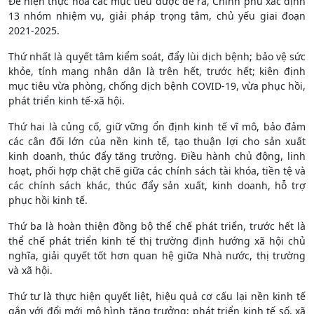
Để hiện thực hóa các mục tiêu được đề ra, Chính phủ xác định
13 nhóm nhiệm vụ, giải pháp trọng tâm, chủ yếu giai đoạn
2021-2025.
Thứ nhất là quyết tâm kiểm soát, đẩy lùi dịch bệnh; bảo vệ sức
khỏe, tính mạng nhân dân là trên hết, trước hết; kiên định
mục tiêu vừa phòng, chống dịch bệnh COVID-19, vừa phục hồi,
phát triển kinh tế-xã hội.
Thứ hai là củng cố, giữ vững ổn định kinh tế vĩ mô, bảo đảm
các cân đối lớn của nền kinh tế, tạo thuận lợi cho sản xuất
kinh doanh, thúc đẩy tăng trưởng. Điều hành chủ động, linh
hoạt, phối hợp chặt chẽ giữa các chính sách tài khóa, tiền tệ và
các chính sách khác, thúc đẩy sản xuất, kinh doanh, hỗ trợ
phục hồi kinh tế.
Thứ ba là hoàn thiện đồng bộ thể chế phát triển, trước hết là
thể chế phát triển kinh tế thị trường định hướng xã hội chủ
nghĩa, giải quyết tốt hơn quan hệ giữa Nhà nước, thị trường
và xã hội.
Thứ tư là thực hiện quyết liệt, hiệu quả cơ cấu lại nền kinh tế
gắn với đổi mới mô hình tăng trưởng; phát triển kinh tế số, xã