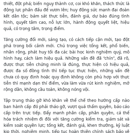
thiết, đột phá; biến nguy thành cơ, coi khó khăn, thách thức là
động lực phấn đấu để vươn lên; huy động sức mạnh đại đoàn
kết dân tộc; bám sát thực tiễn, đánh giá, dự báo đúng tình
hình, quyết tâm cao, nỗ lực lớn, hành động quyết liệt, hiệu
quả, có trọng tâm, trọng điểm.
Tăng cường đổi mới, sáng tạo, có cách tiếp cận mới, tạo đột
phá trong bối cảnh mới. Chú trọng việc tổng kết, phổ biến,
nhân rộng, phát huy tối đa các bài học kinh nghiệm quý, mô
hình hay, cách làm hiệu quả. Những vấn đề đã “chín”, đã rõ,
được thực tiễn chứng minh là đúng, thực hiện có hiệu quả,
được đa số đồng tình thì tiếp tục thực hiện, những vấn đề
chưa có quy định hoặc quy định không còn phù hợp với thực
tiễn thì mạnh dạn thí điểm, vừa làm vừa rút kinh nghiệm, mở
rộng dần, không cầu toàn, không nóng vội.
Tập trung tháo gỡ khó khăn về thể chế theo hướng cấp nào
ban hành cấp đó phải tháo gỡ, vượt quá thẩm quyền, báo cáo
cấp trên trực tiếp. Đẩy mạnh phân cấp, phân quyền, cá thể
hóa trách nhiệm đi đôi với tăng cường kiểm tra, giám sát và
kiểm soát quyền lực; tổng kết, đánh giá, khen thưởng, kỷ luật
kịp thời, nghiêm minh, tiếp tục hoàn thiện chính sách bảo vệ