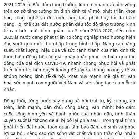
2021-2025 là: Bảo đảm tăng trưởng kinh tế nhanh và bền vững
trên cơ sở tăng cường ổn định kinh tế vĩ mô, phát triển khoa
học, công nghệ và đổi mới sáng tạo, phát huy tối đa tiềm
năng, lợi thế của đất nước; phấn đấu tốc độ tăng trưởng kinh
tế cao hơn mức bình quân của 5 năm 2016-2020, đến năm
2025 là nước đang phát triển có công nghiệp theo hướng hiện
đại, vượt qua mức thu nhập trung bình thấp. Nâng cao năng
suất, chất lượng, hiệu quả và sức cạnh tranh của nền kinh tế;
thực hiện đồng bộ các giải pháp khắc phục có hiệu quả tác
động của đại dịch COVID-19, nhanh chóng phục hồi và phát
triển kinh tế; kiên quyết không để xảy ra khủng hoảng y tế và
khủng hoảng kinh tế-xã hội. Phát huy mạnh mẽ giá trị văn
hoá, sức mạnh con người Việt Nam và sức sáng tạo của mỗi cá
nhân.
Đồng thời, từng bước xây dựng xã hội trật tự, kỷ cương, an
toàn, lành mạnh, dân chủ, công bằng, văn minh; bảo đảm
cuộc sống bình yên và hạnh phúc của nhân dân, tinh thần
xuyên suốt là “không để ai bị bỏ lại phía sau”. Trong quá trình
phát triển đất nước, luôn quan tâm bảo đảm an sinh và phúc
lợi xã hội, nâng cao đời sống vật chất và tinh thần của nhân