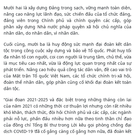
Mười hai là xây dựng Đảng trong sạch, vững mạnh toàn diện,
nâng cao năng lực lãnh đạo, sức chiến đấu của tổ chức đảng,
đảng viên trong Chính phủ và chính quyền các cấp, góp
phần xây dựng Nhà nước pháp quyền xã hội chủ nghĩa của
nhân dân, do nhân dân, vì nhân dân.
Cuối cùng, mười ba là huy động sức mạnh đại đoàn kết dân
tộc trong công cuộc xây dựng và bảo vệ Tổ quốc. Phát huy tối
đa nhân tố con người, coi con người là trung tâm, chủ thể, vừa
là mục tiêu cao nhất, vừa là động lực quan trọng nhất của sự
phát triển. Nâng cao hiệu quả công tác dân vận, đề cao vai trò
của Mặt trận Tổ quốc Việt Nam, các tổ chức chính trị-xã hội,
đoàn thể nhân dân, góp phần củng cố khối đại đoàn kết toàn
dân tộc.
“Giai đoạn 2021-2025 và đặc biệt trong những tháng còn lại
của năm 2021 có những thời cơ thuận lợi nhưng còn rất nhiều
khó khăn, thách thức, đòi hỏi Chính phủ và các cấp, các ngành
phải nỗ lực, phấn đấu nhiều hơn nữa theo tinh thần chỉ đạo
của đồng chí Tổng Bí thư trong Lời kêu gọi phòng chống đại
dịch COVID-19 ‘đã cố gắng càng cố gắng hơn nữa, đã đoàn kết