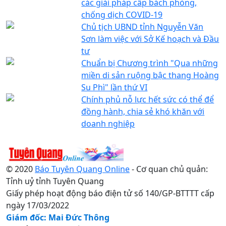
các giải pháp cấp bách phòng,
chống dịch COVID-19
Chủ tịch UBND tỉnh Nguyễn Văn
Sơn làm việc với Sở Kế hoạch và Đầu
tư
Chuẩn bị Chương trình "Qua những
miền di sản ruộng bậc thang Hoàng
Su Phì" lần thứ VI
Chính phủ nỗ lực hết sức có thể để
đồng hành, chia sẻ khó khăn với
doanh nghiệp
© 2020
Báo Tuyên Quang Online
- Cơ quan chủ quản:
Tỉnh uỷ tỉnh Tuyên Quang
Giấy phép hoạt động báo điện tử số 140/GP-BTTTT cấp
ngày 17/03/2022
Giám đốc: Mai Đức Thông