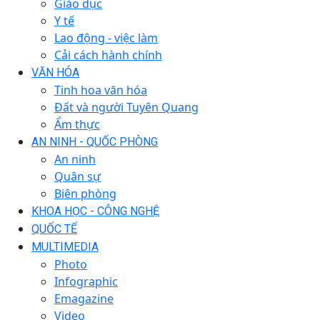
Giáo dục
Y tế
Lao động - việc làm
Cải cách hành chính
VĂN HÓA
Tinh hoa văn hóa
Đất và người Tuyên Quang
Ẩm thực
AN NINH - QUỐC PHÒNG
An ninh
Quân sự
Biên phòng
KHOA HỌC - CÔNG NGHỆ
QUỐC TẾ
MULTIMEDIA
Photo
Infographic
Emagazine
Video