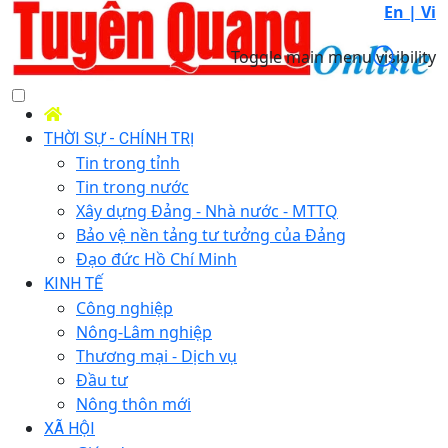
En |
Vi
Toggle main menu visibility
THỜI SỰ - CHÍNH TRỊ
Tin trong tỉnh
Tin trong nước
Xây dựng Đảng - Nhà nước - MTTQ
Bảo vệ nền tảng tư tưởng của Đảng
Đạo đức Hồ Chí Minh
KINH TẾ
Công nghiệp
Nông-Lâm nghiệp
Thương mại - Dịch vụ
Đầu tư
Nông thôn mới
XÃ HỘI